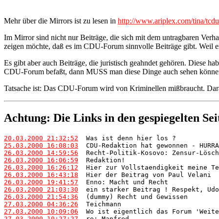
Mehr über die Mirrors ist zu lesen in
http://www.ariplex.com/tina/tcd
Im Mirror sind nicht nur Beiträge, die sich mit dem untragbaren Ver
zeigen möchte, daß es im CDU-Forum sinnvolle Beiträge gibt. Weil es
Es gibt aber auch Beiträge, die juristisch geahndet gehören. Diese h
CDU-Forum befaßt, dann MUSS man diese Dinge auch sehen könne
Tatsache ist: Das CDU-Forum wird von Kriminellen mißbraucht. Dara
Achtung: Die Links in den gespiegelten Sei
20.03.2000 21:32:52
25.03.2000 16:08:03
26.03.2000 14:59:56
26.03.2000 16:06:59
26.03.2000 16:26:12
26.03.2000 16:43:18
26.03.2000 19:41:57
26.03.2000 21:03:30
26.03.2000 21:54:36
27.03.2000 04:36:26
27.03.2000 10:09:06
27.03.2000 10:27:27