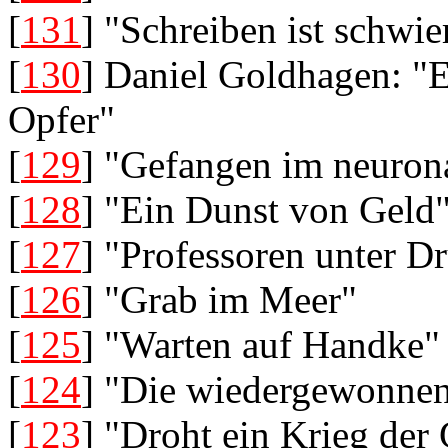
[
131
] "Schreiben ist schwie
[
130
] Daniel Goldhagen: "E
Opfer"
[
129
] "Gefangen im neuron
[
128
] "Ein Dunst von Geld
[
127
] "Professoren unter D
[
126
] "Grab im Meer"
[
125
] "Warten auf Handke"
[
124
] "Die wiedergewonnen
[
123
] "Droht ein Krieg der