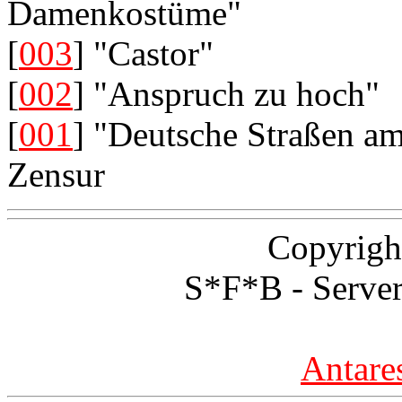
Damenkostüme"
[
003
] "Castor"
[
002
] "Anspruch zu hoch"
[
001
] "Deutsche Straßen am
Zensur
Copyrigh
S*F*B - Server
Antare