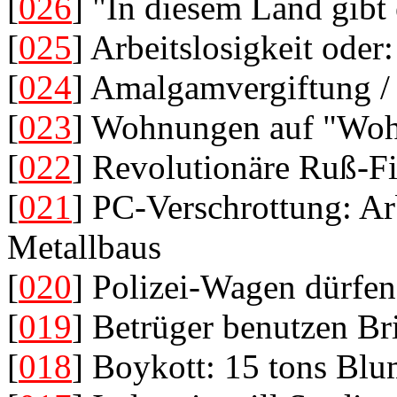
[
026
] "In diesem Land gibt
[
025
] Arbeitslosigkeit ode
[
024
] Amalgamvergiftung /
[
023
] Wohnungen auf "Wohn
[
022
] Revolutionäre Ruß-Fi
[
021
] PC-Verschrottung: Ar
Metallbaus
[
020
] Polizei-Wagen dürfen
[
019
] Betrüger benutzen Br
[
018
] Boykott: 15 tons Blu