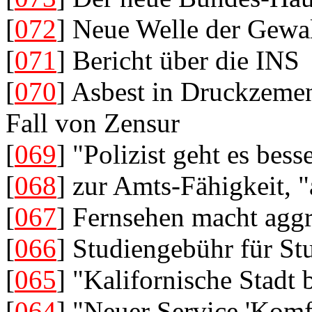
[
072
] Neue Welle der Gewa
[
071
] Bericht über die INS
[
070
] Asbest in Druckzemen
Fall von Zensur
[
069
] "Polizist geht es bess
[
068
] zur Amts-Fähigkeit, "
[
067
] Fernsehen macht aggr
[
066
] Studiengebühr für St
[
065
] "Kalifornische Stadt 
[
064
] "Neuer Service 'Komf