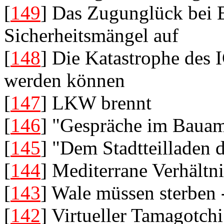
[
149
] Das Zugunglück bei E
Sicherheitsmängel auf
[
148
] Die Katastrophe des 
werden können
[
147
] LKW brennt
[
146
] "Gespräche im Baua
[
145
] "Dem Stadtteilladen 
[
144
] Mediterrane Verhältn
[
143
] Wale müssen sterben 
[
142
] Virtueller Tamagotch