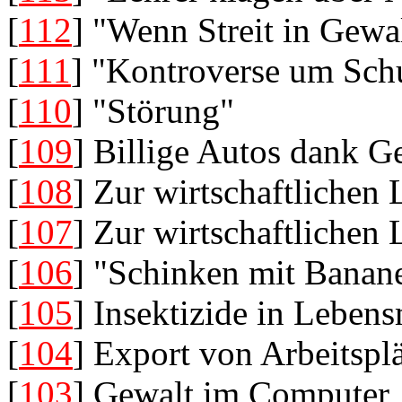
[
112
] "Wenn Streit in Gewalt
[
111
] "Kontroverse um Sch
[
110
] "Störung"
[
109
] Billige Autos dank 
[
108
] Zur wirtschaftlichen
[
107
] Zur wirtschaftlichen
[
106
] "Schinken mit Bana
[
105
] Insektizide in Lebens
[
104
] Export von Arbeitspl
[
103
] Gewalt im Computer