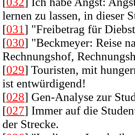
[
032
] Ich habe Angst: Angs
lernen zu lassen, in dieser St
[
031
] "Freibetrag für Diebs
[
030
] "Beckmeyer: Reise na
Rechnungshof, Rechnungsho
[
029
] Touristen, mit hung
ist entwürdigend!
[
028
] Gen-Analyse zur Stu
[
027
] Immer auf die Student
der Strecke.