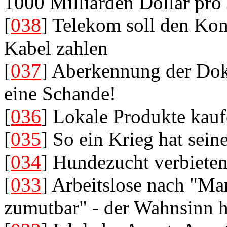
1000 Milliarden Dollar pro 
[
038
] Telekom soll den Ko
Kabel zahlen
[
037
] Aberkennung der Dokto
eine Schande!
[
036
] Lokale Produkte kauf
[
035
] So ein Krieg hat sein
[
034
] Hundezucht verbiete
[
033
] Arbeitslose nach "Mar
zumutbar" - der Wahnsinn 