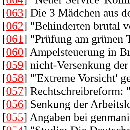
[
063
] Die 3 Mädchen aus 
[
062
] "Behinderten brutal v
[
061
] "Prüfung am grünen T
[
060
] Ampelsteuerung in B
[
059
] nicht-Versenkung der
[
058
] "'Extreme Vorsicht' g
[
057
] Rechtschreibreform: 
[
056
] Senkung der Arbeitsl
[
055
] Angaben bei genmani