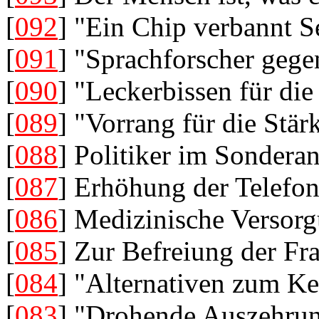
[
092
] "Ein Chip verbannt S
[
091
] "Sprachforscher gege
[
090
] "Leckerbissen für die
[
089
] "Vorrang für die Stä
[
088
] Politiker im Sondera
[
087
] Erhöhung der Telefo
[
086
] Medizinische Versor
[
085
] Zur Befreiung der Fr
[
084
] "Alternativen zum Ke
[
083
] "Drohende Auszehru