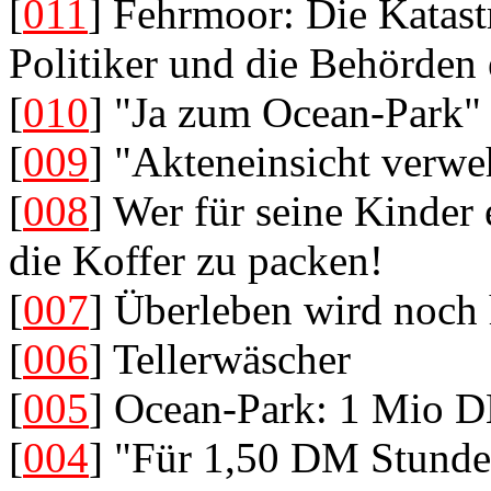
[
011
] Fehrmoor: Die Katastr
Politiker und die Behörden
[
010
] "Ja zum Ocean-Park"
[
009
] "Akteneinsicht verwe
[
008
] Wer für seine Kinder 
die Koffer zu packen!
[
007
] Überleben wird noch 
[
006
] Tellerwäscher
[
005
] Ocean-Park: 1 Mio DM
[
004
] "Für 1,50 DM Stunde