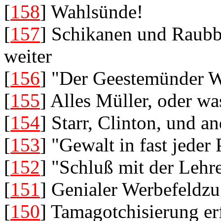
[
158
] Wahlsünde!
[
157
] Schikanen und Raubb
weiter
[
156
] "Der Geestemünder W
[
155
] Alles Müller, oder wa
[
154
] Starr, Clinton, und 
[
153
] "Gewalt in fast jeder
[
152
] "Schluß mit der Lehr
[
151
] Genialer Werbefeldz
[
150
] Tamagotchisierung er