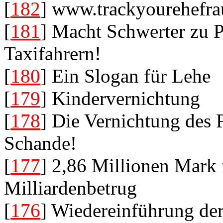
[
182
] www.trackyourehefra
[
181
] Macht Schwerter zu 
Taxifahrern!
[
180
] Ein Slogan für Lehe
[
179
] Kindervernichtung
[
178
] Die Vernichtung des 
Schande!
[
177
] 2,86 Millionen Mark 
Milliardenbetrug
[
176
] Wiedereinführung der