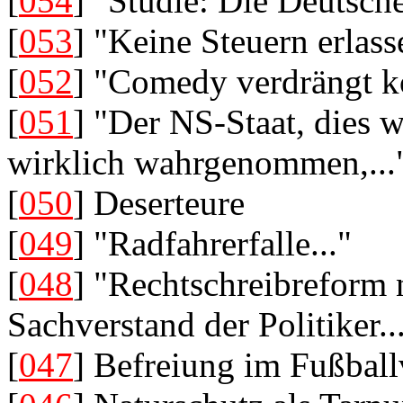
[
054
] "Studie: Die Deutsc
[
053
] "Keine Steuern erlass
[
052
] "Comedy verdrängt ko
[
051
] "Der NS-Staat, dies w
wirklich wahrgenommen,...
[
050
] Deserteure
[
049
] "Radfahrerfalle..."
[
048
] "Rechtschreibreform 
Sachverstand der Politiker..
[
047
] Befreiung im Fußball