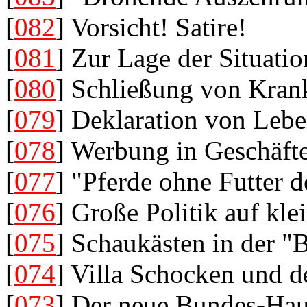
[
082
] Vorsicht! Satire!
[
081
] Zur Lage der Situatio
[
080
] Schließung von Kran
[
079
] Deklaration von Lebe
[
078
] Werbung in Geschäft
[
077
] "Pferde ohne Futter d
[
076
] Große Politik auf kle
[
075
] Schaukästen in der "
[
074
] Villa Schocken und
[
073
] Der neue Bundes-Hau