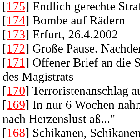
[
175
] Endlich gerechte Stra
[
174
] Bombe auf Rädern
[
173
] Erfurt, 26.4.2002
[
172
] Große Pause. Nachde
[
171
] Offener Brief an die
des Magistrats
[
170
] Terroristenanschlag 
[
169
] In nur 6 Wochen nahm
nach Herzenslust aß..."
[
168
] Schikanen, Schikanen