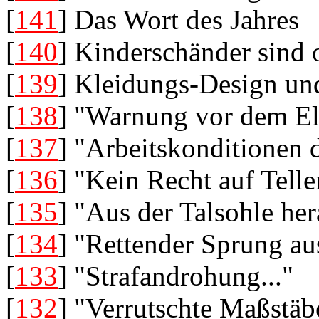
[
141
] Das Wort des Jahres
[
140
] Kinderschänder sind
[
139
] Kleidungs-Design und
[
138
] "Warnung vor dem El
[
137
] "Arbeitskonditionen
[
136
] "Kein Recht auf Tell
[
135
] "Aus der Talsohle he
[
134
] "Rettender Sprung au
[
133
] "Strafandrohung..."
[
132
] "Verrutschte Maßstäb