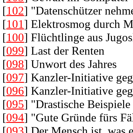
[
102
] "Datenschützer neh
[
101
] Elektrosmog durch M
[
100
] Flüchtlinge aus Jugo
[
099
] Last der Renten
[
098
] Unwort des Jahres
[
097
] Kanzler-Initiative ge
[
096
] Kanzler-Initiative ge
[
095
] "Drastische Beispiele
[
094
] "Gute Gründe fürs Fä
[
093
] Der Mensch ist, was e