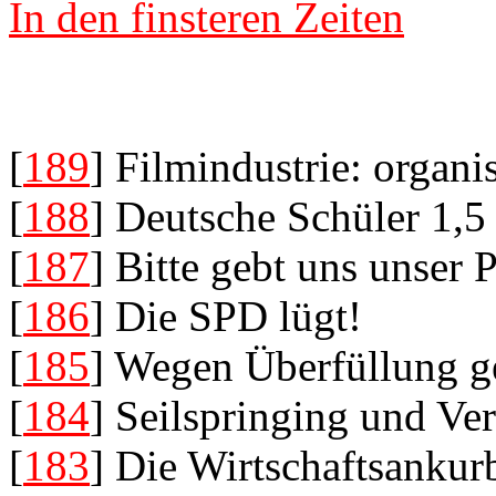
In den finsteren Zeiten
[
189
] Filmindustrie: organi
[
188
] Deutsche Schüler 1,5
[
187
] Bitte gebt uns unser
[
186
] Die SPD lügt!
[
185
] Wegen Überfüllung g
[
184
] Seilspringing und V
[
183
] Die Wirtschaftsankur