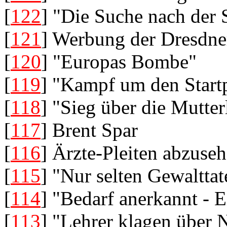
[
122
] "Die Suche nach der
[
121
] Werbung der Dresdn
[
120
] "Europas Bombe"
[
119
] "Kampf um den Startp
[
118
] "Sieg über die Mutter
[
117
] Brent Spar
[
116
] Ärzte-Pleiten abzuseh
[
115
] "Nur selten Gewaltta
[
114
] "Bedarf anerkannt - E
[
113
] "Lehrer klagen über 