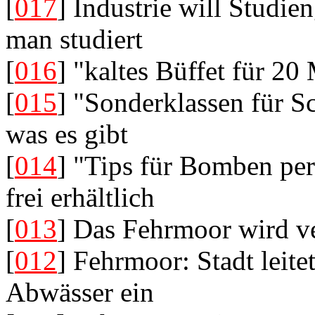
[
017
] Industrie will Studie
man studiert
[
016
] "kaltes Büffet für 2
[
015
] "Sonderklassen für S
was es gibt
[
014
] "Tips für Bomben per
frei erhältlich
[
013
] Das Fehrmoor wird ve
[
012
] Fehrmoor: Stadt leitet
Abwässer ein