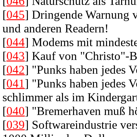
[
046
] Naturschutz als Tarn
[
045
] Dringende Warnung v
und anderen Readern!
[
044
] Modems mit mindeste
[
043
] Kauf von "Christo"-B
[
042
] "Punks haben jedes V
[
041
] "Punks haben jedes Ve
schlimmer als im Kindergar
[
040
] "Bremerhaven muß hö
[
039
] Softwareindustrie ve