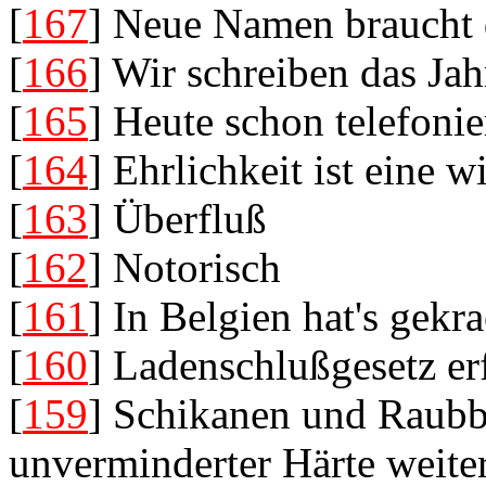
[
167
] Neue Namen braucht 
[
166
] Wir schreiben das Ja
[
165
] Heute schon telefonie
[
164
] Ehrlichkeit ist eine 
[
163
] Überfluß
[
162
] Notorisch
[
161
] In Belgien hat's gekr
[
160
] Ladenschlußgesetz er
[
159
] Schikanen und Raubb
unverminderter Härte weite