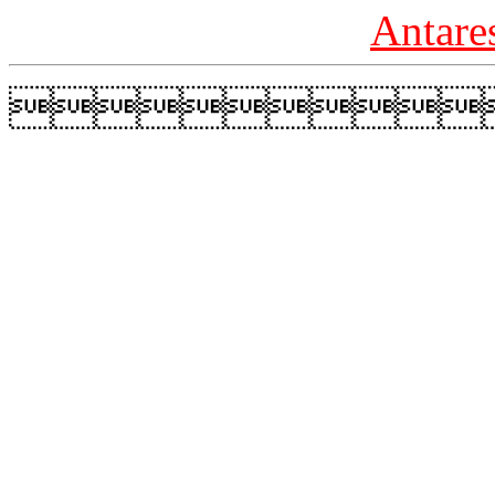
Antare
