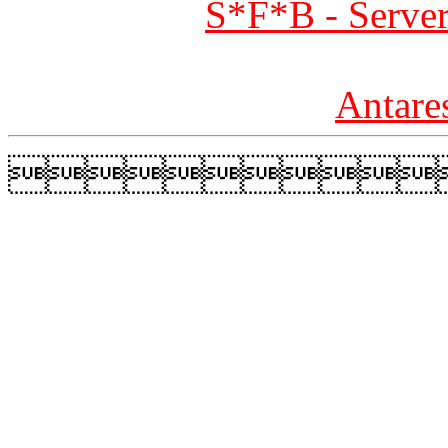
S*F*B - Server
Antare
