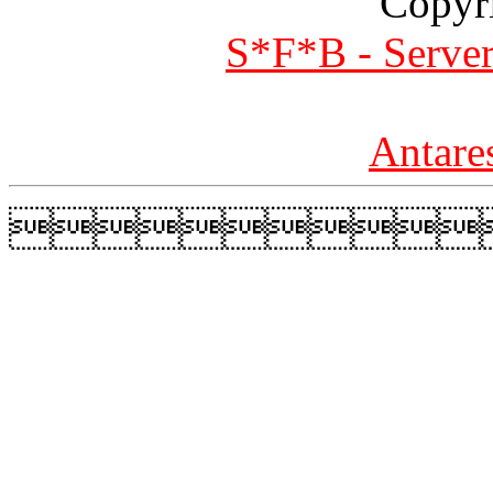
Copyr
S*F*B - Server
Antare
