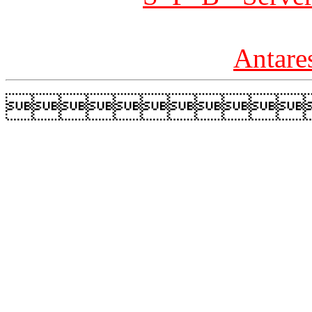
Antare
