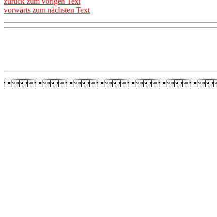
zurück zum vorigen Text
vorwärts zum nächsten Text
