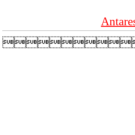
Antare
