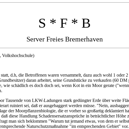
S * F * B
Server Freies Bremerhaven
, Volkshochschule)
 statt, d.h, die Betroffenen waren versammelt, dazu auch wohl 1 oder 2
undbesitzer) daran arbeitet, seine Grundstücke zu verkaufen (60 DM p
e, wie schädlich es doch doch sei, wenn Kot in ein Moor gerate ("we
n.
or Tausende von LKW-Ladungen stark gedüngter Erde über weite Fläch
erart ruiniert sei, daß er ausgebaggert werden müsse. "Nein, ausbagger
ge der Moorpflanzenbiologie, die er vorher so großartig deklamiert ha
daß diese Handlung Schadensersatzansprüche in beträchtlicher Höhe zur 
 fragt man sich beklommen "Warum tut jemand etwas, von dem er selbst 
ne entsprechende Naturschutzmaßnahme "im entsprechenden Gebiet" vor.