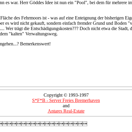
s war. Herr Göddes Idee ist nun ein "Pool", bei dem für mehrere im Sta
 Fläche des Fehrmoors ist - was auf eine Enteignung der bisherigen Eige
r es wird nicht gekauft, sondern einfach fremder Grund und Boden "ver
.. Wer trägt die Entschädigungskosten??? Doch nicht etwa die Stadt, d
uf dem "kalten" Verwaltungsweg.
umgehen...? Bemerkenswert!
Copyright © 1993-1997
S*F*B - Server Freies Bremerhaven
and
Antares Real-Estate
