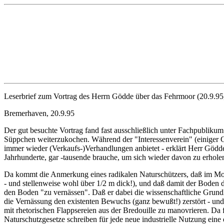
Leserbrief zum Vortrag des Herrn Gödde über das Fehrmoor (20.9.95
Bremerhaven, 20.9.95
Der gut besuchte Vortrag fand fast ausschließlich unter Fachpublikum
Süppchen weiterzukochen. Während der "Interessenverein" (einiger Gr
immer wieder (Verkaufs-)Verhandlungen anbietet - erklärt Herr Gödd
Jahrhunderte, gar -tausende brauche, um sich wieder davon zu erhole
Da kommt die Anmerkung eines radikalen Naturschützers, daß im Mo
- und stellenweise wohl über 1/2 m dick!), und daß damit der Boden d
den Boden "zu vernässen". Daß er dabei die wissenschaftliche Grundla
die Vernässung den existenten Bewuchs (ganz bewußt!) zerstört - und 
mit rhetorischen Flappsereien aus der Bredouille zu manovrieren. Da
Naturschutzgesetze schreiben für jede neue industrielle Nutzung ei