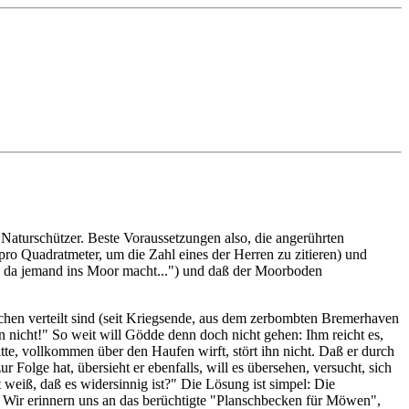
 Naturschützer. Beste Voraussetzungen also, die angerührten
ro Quadratmeter, um die Zahl eines der Herren zu zitieren) und
nn da jemand ins Moor macht...") und daß der Moorboden
en verteilt sind (seit Kriegsende, aus dem zerbombten Bremerhaven
n nicht!" So weit will Gödde denn doch nicht gehen: Ihm reicht es,
tte, vollkommen über den Haufen wirft, stört ihn nicht. Daß er durch
Folge hat, übersieht er ebenfalls, will es übersehen, versucht, sich
weiß, daß es widersinnig ist?" Die Lösung ist simpel: Die
 Wir erinnern uns an das berüchtigte "Planschbecken für Möwen",