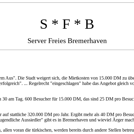
S * F * B
Server Freies Bremerhaven
 dem Aus". Die Stadt weigert sich, die Mietkosten von 15.000 DM zu ü
 erfolgreich". ... Regelrecht "eingeschlagen" habe das Angebot gleic
 30 am Tag. 600 Besucher für 15.000 DM, das sind 25 DM pro Besuch. N
auf stattliche 320.000 DM pro Jahr. Ergibt mehr als 40 DM pro Bes
jugendliche Aussiedler" gibt es in Bremerhaven und wieviel Ärger mac
llen voran die türkischen, werden bereits durch andere Stellen betreu