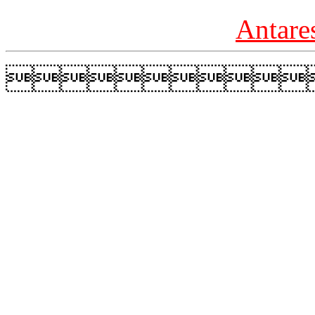
Antare
