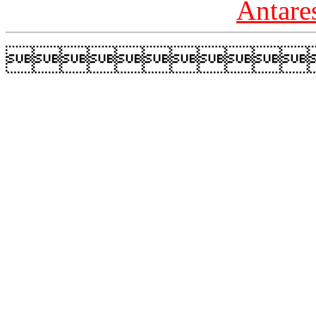
Antare
