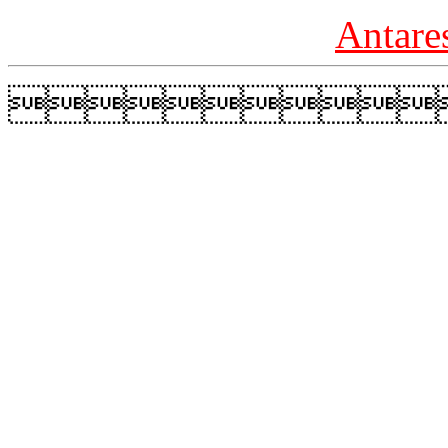
Antare
