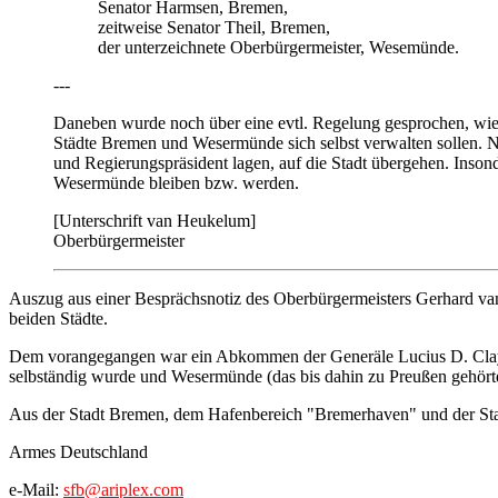
Senator Harmsen, Bremen,
zeitweise Senator Theil, Bremen,
der unterzeichnete Oberbürgermeister, Wesemünde.
---
Daneben wurde noch über eine evtl. Regelung gesprochen, wie s
Städte Bremen und Wesermünde sich selbst verwalten sollen. N
und Regierungspräsident lagen, auf die Stadt übergehen. Insond
Wesermünde bleiben bzw. werden.
[Unterschrift van Heukelum]
Oberbürgermeister
Auszug aus einer Besprächsnotiz des Oberbürgermeisters Gerhard v
beiden Städte.
Dem vorangegangen war ein Abkommen der Generäle Lucius D. Clay u
selbständig wurde und Wesermünde (das bis dahin zu Preußen gehör
Aus der Stadt Bremen, dem Hafenbereich "Bremerhaven" und der S
Armes Deutschland
e-Mail:
sfb@ariplex.com