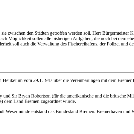
ie zwischen den Städten getroffen werden soll. Herr Bürgermeister Ka
ach Möglichkeit sollen alle bisherigen Aufgaben, die noch bei dem eh
erheit soll auch die Verwaltung des Fischereihafens, der Polizei und d
an Heukelum vom 29.1.1947 über die Vereinbarungen mit dem Bremer B
nd Sir Bryan Robertson (für die amerikanische und die britische Mi
te) dem Land Bremen zugeordnet würde.
tadt Wesermünde entstand das Bundesland Bremen. Bremerhaven und