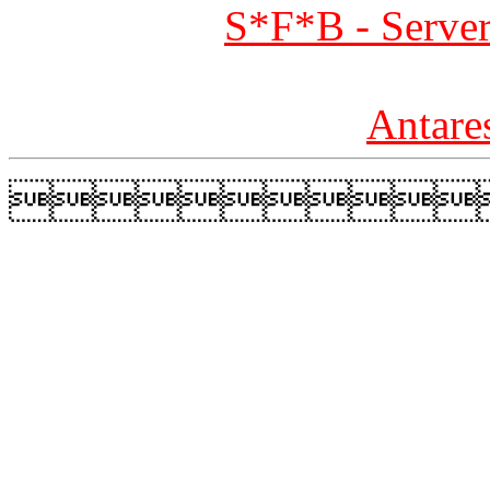
S*F*B - Server
Antare
