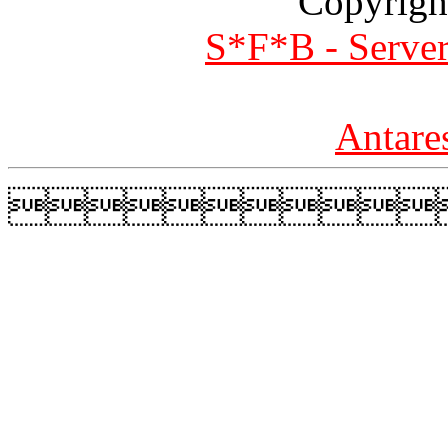
Copyrigh
S*F*B - Server
Antare
