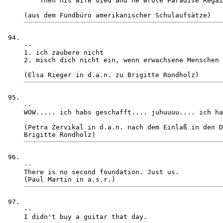
    Then his wife died and he wrote Paradise Regai
-- 

1. ich zaubere nicht

2. misch dich nicht ein, wenn erwachsene Menschen 
-- 

WOW..... ich habs geschafft.... juhuuuu.... ich ha
(Petra Zervikal in d.a.n. nach dem Einlaß in den D
-- 

There is no second foundation. Just us. 

-- 

I didn't buy a guitar that day.
