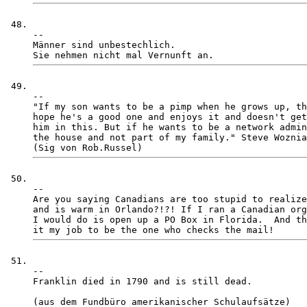
-- 

Männer sind unbestechlich. 

-- 

"If my son wants to be a pimp when he grows up, th
hope he's a good one and enjoys it and doesn't get
him in this. But if he wants to be a network admin
the house and not part of my family." Steve Woznia
-- 

Are you saying Canadians are too stupid to realize
and is warm in Orlando?!?! If I ran a Canadian org
I would do is open up a PO Box in Florida.  And th
-- 

Franklin died in 1790 and is still dead. 
