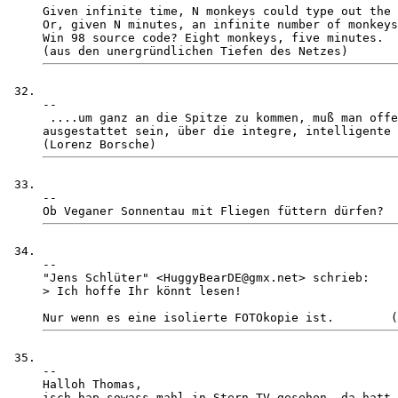
Given infinite time, N monkeys could type out the 
Or, given N minutes, an infinite number of monkeys
Win 98 source code? Eight monkeys, five minutes. 

-- 

 ....um ganz an die Spitze zu kommen, muß man offe
ausgestattet sein, über die integre, intelligente 
-- 

-- 

"Jens Schlüter" <HuggyBearDE@gmx.net> schrieb:

> Ich hoffe Ihr könnt lesen!

-- 

Halloh Thomas,

isch hap sowass mahl in Stern TV gesehen, da hatt 