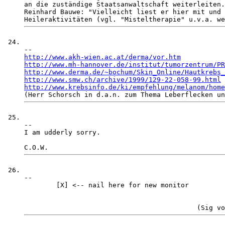
an die zuständige Staatsanwaltschaft weiterleiten.
Reinhard Bauwe: "Vielleicht liest er hier mit und 
http://www.akh-wien.ac.at/derma/vor.htm
http://www.mh-hannover.de/institut/tumorzentrum/PR
http://www.derma.de/~bochum/Skin_Online/Hautkrebs_
http://www.smw.ch/archive/1999/129-22-058-99.html
http://www.krebsinfo.de/ki/empfehlung/melanom/home
-- 

I am udderly sorry. 

-- 

        [X] <-- nail here for new monitor
