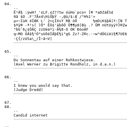
-- 

Ê¹Ä¾ :ýwH? '¢LF.¢Z??tw óüHo`pco÷ [® *aDZáÉS£

9ã $O .F'7Ãx4\HìÓþÝ ·,@û/$:Æ /"H%1'= 

µ=~IùH 4ÍÆK L' 2=çÍXsY RB òÔ       ½mDiK$þÀ|º:[N T
$ªÿ® -ª¹s( )Ô° ÊÚ¢'àbõÓ Û¶¶y8|Bù .? ÛM nUtUyÿº}©Zw
"bG¯6¿¢ÓÄÇ zzUëà*ì-Â¾8-O OK ÐóoÄF

q~MO õÂ§¾¹Ò"±UõëÌÂþÉ¾ì"gG Zz?-Z©c.·¬w^dÒGíëì¾¶­7UE6
-- 

Du Sonnentau auf einer Rohkostwiese.

-- 

I knew you would say that.

-- 
