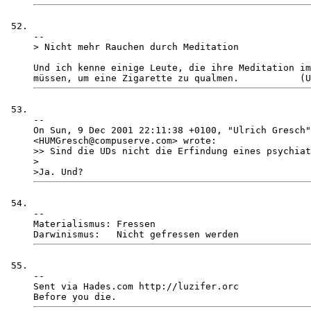
-- 

> Nicht mehr Rauchen durch Meditation

Und ich kenne einige Leute, die ihre Meditation im
-- 

On Sun, 9 Dec 2001 22:11:38 +0100, "Ulrich Gresch"
<HUMGresch@compuserve.com> wrote:

>> Sind die UDs nicht die Erfindung eines psychiat
>

-- 

Materialismus: Fressen

-- 

Sent via Hades.com http://luzifer.orc
