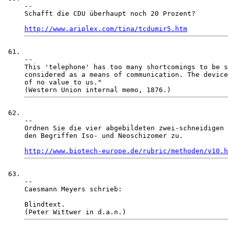
-- 

Schafft die CDU überhaupt noch 20 Prozent? 

http://www.ariplex.com/tina/tcdumir5.htm
-- 

This 'telephone' has too many shortcomings to be s
considered as a means of communication. The device
of no value to us."

-- 

Ordnen Sie die vier abgebildeten zwei-schneidigen 
den Begriffen Iso- und Neoschizomer zu.

http://www.biotech-europe.de/rubric/methoden/v10.h
-- 

Caesmann Meyers schrieb:

Blindtext.
