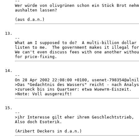
-- 

Wer würde von olivgrünen schon ein Stück Brot nehm
aushalten lassen?

-- 

What am I supposed to do?  A multi-billion dollar 
listen to me.  The government makes it illegal for
We can't even discuss fees with one another withou
-- 

On 28 Apr 2002 22:08:00 +0100, usenet-798354@alnil
>Das "Gedachtnis des Wassers" reicht - nach Analys
>zurueck bis ins Quartaer: etwa Wuewrm-Eiszeit.

-- 

>ihr Interesse gilt eher ihrem Geschlechtstrieb, 

Also doch Esoterik. 
