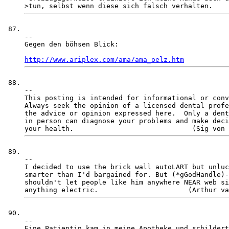
-- 

Gegen den böhsen Blick:

http://www.ariplex.com/ama/ama_oelz.htm
-- 

This posting is intended for informational or conv
Always seek the opinion of a licensed dental profe
the advice or opinion expressed here.  Only a dent
in person can diagnose your problems and make deci
-- 

I decided to use the brick wall autoLART but unluc
smarter than I'd bargained for. But (*gGodHandle)-
shouldn't let people like him anywhere NEAR web si
-- 

Eine Patientin kam in meine Apotheke und schildert