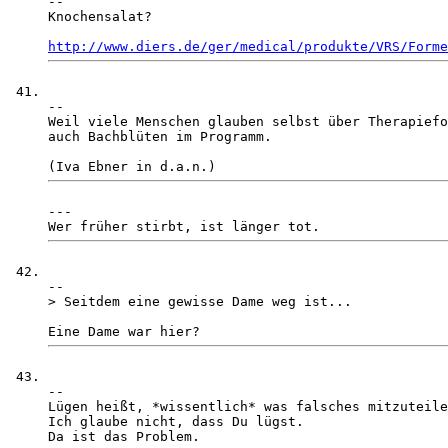
-- 

Knochensalat?

http://www.diers.de/ger/medical/produkte/VRS/Forme
-- 

Weil viele Menschen glauben selbst über Therapiefo
auch Bachblüten im Programm. 

--- 

-- 

> Seitdem eine gewisse Dame weg ist...

-- 

Lügen heißt, *wissentlich* was falsches mitzuteile
Ich glaube nicht, dass Du lügst.

Da ist das Problem.
