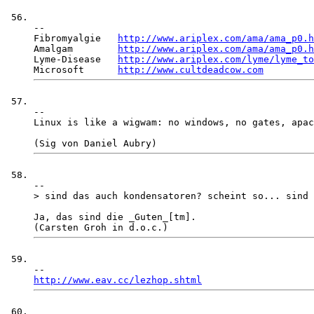
-- 

Fibromyalgie   
http://www.ariplex.com/ama/ama_p0.h
Amalgam        
http://www.ariplex.com/ama/ama_p0.h
Lyme-Disease   
http://www.ariplex.com/lyme/lyme_to
Microsoft      
http://www.cultdeadcow.com
-- 

Linux is like a wigwam: no windows, no gates, apac
-- 

> sind das auch kondensatoren? scheint so... sind 
Ja, das sind die _Guten_[tm].

http://www.eav.cc/lezhop.shtml