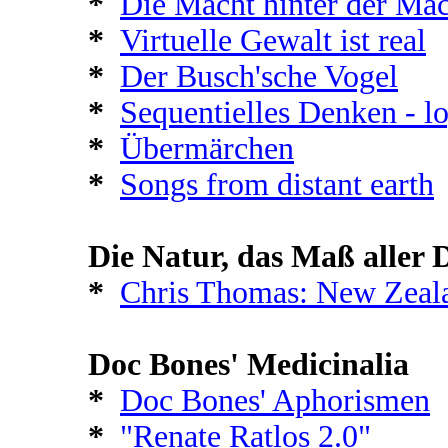
*
Die Macht hinter der Mac
*
Virtuelle Gewalt ist real
*
Der Busch'sche Vogel
*
Sequentielles Denken - l
*
Übermärchen
*
Songs from distant earth
Die Natur, das Maß aller D
*
Chris Thomas: New Zeal
Doc Bones' Medicinalia
*
Doc Bones' Aphorismen
*
"Renate Ratlos 2.0"