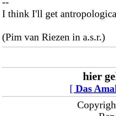
--
I think I'll get antropologi
(Pim van Riezen in a.s.r.)
hier ge
[
Das Ama
Copyrigh