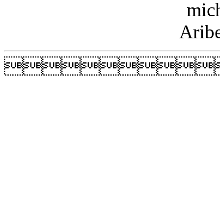
mic
Arib
