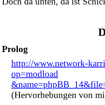
Doch da unten, da ist Schic
D
Prolog
http://www.network-karr
op=modload
&name=phpBB_14&file=i
(Hervorhebungen von mi
--------------------------------------------------