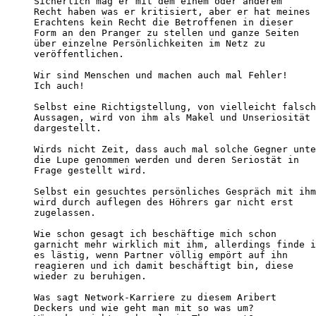
Sicherlich mag er mit dem einem oder anderem

Recht haben was er kritisiert, aber er hat meines

Erachtens kein Recht die Betroffenen in dieser

Form an den Pranger zu stellen und ganze Seiten

über einzelne Persönlichkeiten im Netz zu

veröffentlichen.

Wir sind Menschen und machen auch mal Fehler!

Ich auch!

Selbst eine Richtigstellung, von vielleicht falsch
Aussagen, wird von ihm als Makel und Unseriosität

dargestellt.

Wirds nicht Zeit, dass auch mal solche Gegner unte
die Lupe genommen werden und deren Seriostät in

Frage gestellt wird.

Selbst ein gesuchtes persönliches Gespräch mit ihm
wird durch auflegen des Höhrers gar nicht erst

zugelassen.

Wie schon gesagt ich beschäftige mich schon

garnicht mehr wirklich mit ihm, allerdings finde i
es lästig, wenn Partner völlig empört auf ihn

reagieren und ich damit beschäftigt bin, diese

wieder zu beruhigen.

Was sagt Network-Karriere zu diesem Aribert

Deckers und wie geht man mit so was um?
