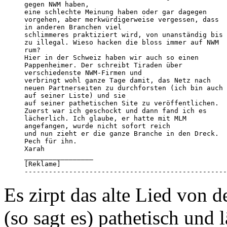
gegen NWM haben,

eine schlechte Meinung haben oder gar dagegen 

vorgehen, aber merkwürdigerweise vergessen, dass 

in anderen Branchen viel

schlimmeres praktiziert wird, von unanständig bis 

zu illegal. Wieso hacken die bloss immer auf NWM 

rum?

Hier in der Schweiz haben wir auch so einen 

Pappenheimer. Der schreibt Tiraden über 

verschiedenste NWM-Firmen und

verbringt wohl ganze Tage damit, das Netz nach 

neuen Partnerseiten zu durchforsten (ich bin auch 

auf seiner Liste) und sie

auf seiner pathetischen Site zu veröffentlichen. 

Zuerst war ich geschockt und dann fand ich es 

lächerlich. Ich glaube, er hatte mit MLM 

angefangen, wurde nicht sofort reich

und nun zieht er die ganze Branche in den Dreck. 

Pech für ihn.

Xarah

_________________

[Reklame]

--------------------------------------------------
Es zirpt das alte Lied von d
(so sagt es) pathetisch und l