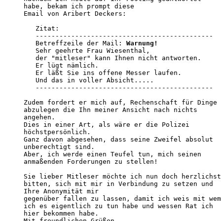
habe, bekam ich prompt diese

Email von Aribert Deckers:

   Zitat:

   ---------------------------------------------

   Betreffzeile der Mail: 
Warnung!
   Sehr geehrte Frau Wiesenthal, 

   der "mitleser" kann Ihnen nicht antworten. 

   Er lügt nämlich. 

   Er läßt Sie ins offene Messer laufen. 

   Und das in voller Absicht..... 

   ---------------------------------------------

Zudem fordert er mich auf, Rechenschaft für Dinge 

abzulegen die Ihn meiner Ansicht nach nichts 

angehen.

Dies in einer Art, als wäre er die Polizei 

höchstpersönlich.

Ganz davon abgesehen, dass seine Zweifel absolut 

unberechtigt sind.

Aber, ich werde einen Teufel tun, mich seinen 

anmaßenden Forderungen zu stellen!

Sie lieber Mitleser möchte ich nun doch herzlichst
bitten, sich mit mir in Verbindung zu setzen und 

Ihre Anonymität mir

gegenüber fallen zu lassen, damit ich weis mit wem
ich es eigentlich zu tun habe und wessen Rat ich 

hier bekommen habe.

Mit freundlichen Grüßen
