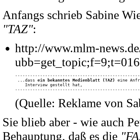
Anfangs schrieb Sabine Wie
"TAZ"
:
http://www.mlm-news.de
ubb=get_topic;f=9;t=01
--------------------------------------------------
 ...dass 
ein bekanntes Medienblatt (TAZ)
 eine Anfr
    Interview gestellt hat, 

--------------------------------------------------
(Quelle: Reklame von Sa
Sie blieb aber - wie auch Pe
Behauptung, daß es die
"FA