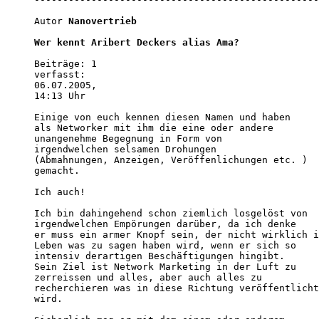
Autor 
Nanovertrieb
Wer kennt Aribert Deckers alias Ama?              
Beiträge: 1

verfasst:

06.07.2005,

14:13 Uhr

Einige von euch kennen diesen Namen und haben

als Networker mit ihm die eine oder andere

unangenehme Begegnung in Form von

irgendwelchen selsamen Drohungen

(Abmahnungen, Anzeigen, Veröffenlichungen etc. )

gemacht.

Ich auch!

Ich bin dahingehend schon ziemlich losgelöst von

irgendwelchen Empörungen darüber, da ich denke

er muss ein armer Knopf sein, der nicht wirklich i
Leben was zu sagen haben wird, wenn er sich so

intensiv derartigen Beschäftigungen hingibt.

Sein Ziel ist Network Marketing in der Luft zu

zerreissen und alles, aber auch alles zu

recherchieren was in diese Richtung veröffentlicht

wird.
