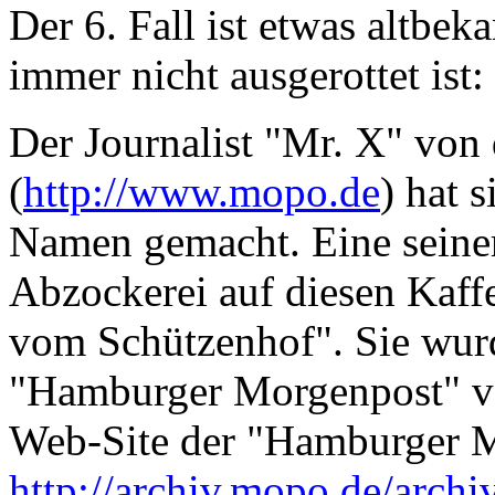
Der 6. Fall ist etwas altbe
immer nicht ausgerottet is
Der Journalist "Mr. X" vo
(
http://www.mopo.de
) hat 
Namen gemacht. Eine seiner
Abzockerei auf diesen Kaff
vom Schützenhof". Sie wurde
"Hamburger Morgenpost" vo
Web-Site der "Hamburger M
http://archiv.mopo.de/arc