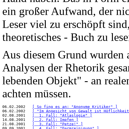
ein großer Aufwand, der nic
Leser viel zu erschöpft sind
theoretisches - Buch zu lese
Aus diesem Grund wurden
Analysen der Rhetorik gesa
lebenden Objekt" - an reale
achten müssen.
06.02.2002   
[ So fing es an: "Anonyme Kritiker" ]
06.02.2002   
[ "Im Angesicht von Gewalt ist Höflichkeit
02.08.2001   
[  1. Fall: "Atlaslogie" ]
14.08.2001   
[  2. Fall: Impfen ]
21.08.2001   
[  3. Fall: "Petze!" ]
09.09.2001   
[  4. Fall: "Darmreinigung" ]