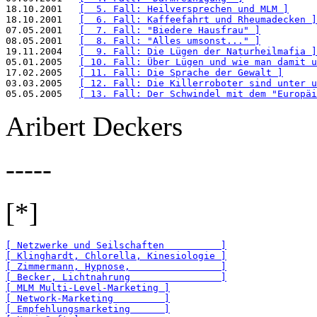
18.10.2001   
[  5. Fall: Heilversprechen und MLM ]
18.10.2001   
[  6. Fall: Kaffeefahrt und Rheumadecken ]
07.05.2001   
[  7. Fall: "Biedere Hausfrau" ]
08.05.2001   
[  8. Fall: "Alles umsonst..." ]
19.11.2004   
[  9. Fall: Die Lügen der Naturheilmafia ]
05.01.2005   
[ 10. Fall: Über Lügen und wie man damit u
17.02.2005   
[ 11. Fall: Die Sprache der Gewalt ]
03.03.2005   
[ 12. Fall: Die Killerroboter sind unter u
05.05.2005   
[ 13. Fall: Der Schwindel mit dem "Europäi
Aribert Deckers
-----
[*]
[ Netzwerke und Seilschaften          ]
[ Klinghardt, Chlorella, Kinesiologie ]
[ Zimmermann, Hypnose,                ]
[ Becker, Lichtnahrung                ]
[ MLM Multi-Level-Marketing ]
[ Network-Marketing         ]
[ Empfehlungsmarketing      ]