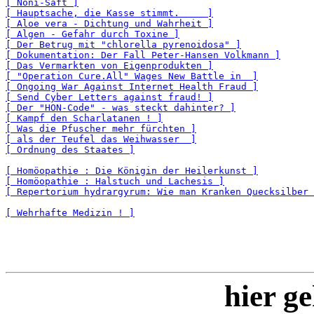
[ Noni-Saft ]
[ Hauptsache, die Kasse stimmt.     ]
[ Aloe vera - Dichtung und Wahrheit ]
[ Algen - Gefahr durch Toxine ]
[ Der Betrug mit "chlorella pyrenoidosa" ]
[ Dokumentation: Der Fall Peter-Hansen Volkmann ]
[ Das Vermarkten von Eigenprodukten ]
[ "Operation Cure.All" Wages New Battle in  ]
[ Ongoing War Against Internet Health Fraud ]
[ Send Cyber Letters against fraud! ]
[ Der "HON-Code" - was steckt dahinter? ]
[ Kampf den Scharlatanen ! ]
[ Was die Pfuscher mehr fürchten ]
[ als der Teufel das Weihwasser  ]
[ Ordnung des Staates ]
[ Homöopathie : Die Königin der Heilerkunst ]
[ Homöopathie : Halstuch und Lachesis ]
[ Repertorium hydrargyrum: Wie man Kranken Quecksilber 
[ Wehrhafte Medizin ! ]
hier ge