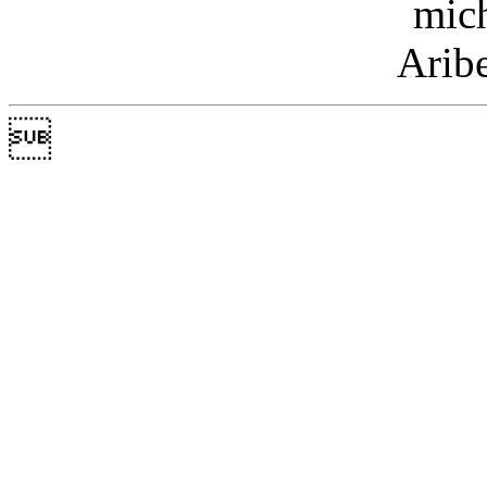
mic
Arib
