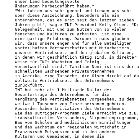
unser Land bedeutungsvolle

änderungen herbeigeführt haben."

"Wir fühlen uns sehr geehrt und freuen uns sehr

über diese Auszeichnung, besonders als ein

Unternehmen, das es erst seit den letzten sieben

Jahren gibt", sagte TNI-President Kelly Olsen. "Di
Gelegenheit, mit und zum Nutzen von so vielen

Menschen und Kulturen zu arbeiten, ist eine

einzigartige Erfahrung. Darüber hinaus glauben

wir, dass unsere engen und für alle Beteiligten

vorteilhaften Partnerschaften mit Mitarbeitern,

unserem Vertriebsnetz und den globalen Kulturen,

in denen wir geschäftlich tätig sind, in direkter

Weise für TNIs Wachstum und Erfolg

verantwortlich sind." Tahitian Noni ist eins der a
schnellsten wachsenden Privatunternehmen

in Amerika, eine Tatsache, die Olsen direkt auf da
weltweite Vertriebsnetz des Unternehmens

zurückführt.

TNI hat mehr als 1 Milliarde Dollar der

Gesamterträge des Unternehmens für die

Vergütung des Vertriebsnetzes vorgesehen, zu dem

weltweit Tausende von Einzelpersonen gehören.

Ausserdem haben Initiativen des Unternehmens

wie das Outrigger-Programm Ziele erreicht wie z.B.

transkulturelles Verständnis, Stipendienprogramme,

Bau von Schulen und medizinischen Einrichtungen

und das Wachstum der regionalen Wirtschaft in

Französisch-Polynesien und in den anderen

Kulturen und Gemeinden, in denen die
