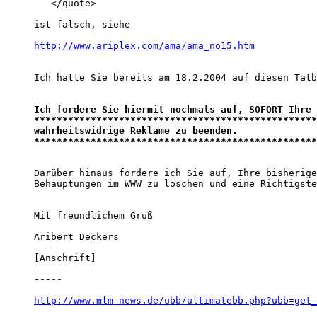
   </quote>

ist falsch, siehe 

http://www.ariplex.com/ama/ama_no15.htm
Ich hatte Sie bereits am 18.2.2004 auf diesen Tatb
Ich fordere Sie hiermit nochmals auf, SOFORT Ihre 

**************************************************
wahrheitswidrige Reklame zu beenden.

**************************************************
Darüber hinaus fordere ich Sie auf, Ihre bisherige
Behauptungen im WWW zu löschen und eine Richtigste
Mit freundlichem Gruß

Aribert Deckers

-----

[Anschrift]

-----

http://www.mlm-news.de/ubb/ultimatebb.php?ubb=get_