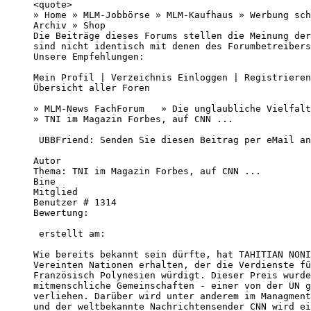
<quote>

» Home » MLM-Jobbörse » MLM-Kaufhaus » Werbung sch
Archiv » Shop 

Die Beiträge dieses Forums stellen die Meinung der
sind nicht identisch mit denen des Forumbetreibers
Unsere Empfehlungen:

Mein Profil | Verzeichnis Einloggen | Registrieren
Übersicht aller Foren

» MLM-News FachForum   » Die unglaubliche Vielfalt
» TNI im Magazin Forbes, auf CNN ... 

 UBBFriend: Senden Sie diesen Beitrag per eMail an
Autor 

Thema: TNI im Magazin Forbes, auf CNN ... 

Bine 

Mitglied 

Benutzer # 1314 

Bewertung:

 erstellt am:            

Wie bereits bekannt sein dürfte, hat TAHITIAN NONI
Vereinten Nationen erhalten, der die Verdienste fü
Französisch Polynesien würdigt. Dieser Preis wurde
mitmenschliche Gemeinschaften - einer von der UN g
verliehen. Darüber wird unter anderem im Managment
und der weltbekannte Nachrichtensender CNN wird ei