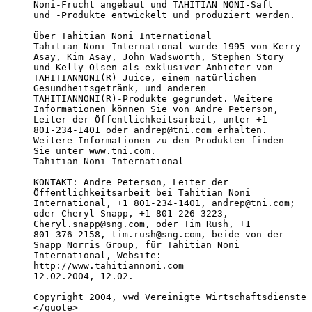
Noni-Frucht angebaut und TAHITIAN NONI-Saft

und -Produkte entwickelt und produziert werden.

Über Tahitian Noni International

Tahitian Noni International wurde 1995 von Kerry

Asay, Kim Asay, John Wadsworth, Stephen Story

und Kelly Olsen als exklusiver Anbieter von

TAHITIANNONI(R) Juice, einem natürlichen

Gesundheitsgetränk, und anderen

TAHITIANNONI(R)-Produkte gegründet. Weitere

Informationen können Sie von Andre Peterson,

Leiter der Öffentlichkeitsarbeit, unter +1

801-234-1401 oder andrep@tni.com erhalten.

Weitere Informationen zu den Produkten finden

Sie unter www.tni.com.

Tahitian Noni International

KONTAKT: Andre Peterson, Leiter der

Öffentlichkeitsarbeit bei Tahitian Noni

International, +1 801-234-1401, andrep@tni.com;

oder Cheryl Snapp, +1 801-226-3223,

Cheryl.snapp@sng.com, oder Tim Rush, +1

801-376-2158, tim.rush@sng.com, beide von der

Snapp Norris Group, für Tahitian Noni

International, Website:

http://www.tahitiannoni.com 

12.02.2004, 12.02.

Copyright 2004, vwd Vereinigte Wirtschaftsdienste 
</quote>
