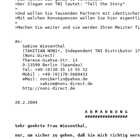
>Der Slogan von TNI lautet: "Tell the Story"

>

>Und wollen Sie Tausenden Partnern mit identischer
>Mit welchen Konsequenzen wollen Sie hier eigentli
>

>Machen Sie weiter und sie werden Ihren Meister fi
An:

   Sabine Wiesenthal

   (TAHITIAN NONIr, Independent TNI Distributor 17
   (Noni-Direct)

   Therese-Giehse-Str. 13

   D-13599 Berlin (Spandau)

   Tel: +49-(0)30-35 13 55 52

   Mobil : +49-(0)178-5689433

   eMail: noniberlin@yahoo.de 

          sabine@noni-direct.de

   http://noni-direct.de 

20.2.2004  

                            A B M A H N U N G

                            #################

Sehr geehrte Frau Wiesenthal, 

nur, um sicher zu gehen, daß Sie mich richtig vers