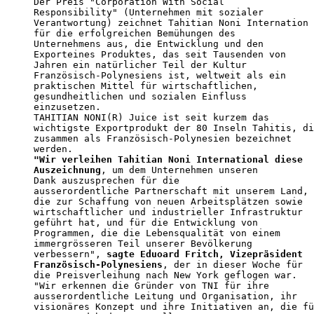
Der Preis "Corporation With Social

Responsibility" (Unternehmen mit sozialer

Verantwortung) zeichnet Tahitian Noni Internation

für die erfolgreichen Bemühungen des

Unternehmens aus, die Entwicklung und den

Exporteines Produktes, das seit Tausenden von

Jahren ein natürlicher Teil der Kultur

Französisch-Polynesiens ist, weltweit als ein

praktischen Mittel für wirtschaftlichen,

gesundheitlichen und sozialen Einfluss

einzusetzen.

TAHITIAN NONI(R) Juice ist seit kurzem das

wichtigste Exportprodukt der 80 Inseln Tahitis, di
zusammen als Französisch-Polynesien bezeichnet

"Wir verleihen Tahitian Noni International diese

Auszeichnung
, um dem Unternehmen unseren

Dank auszusprechen für die

ausserordentliche Partnerschaft mit unserem Land,

die zur Schaffung von neuen Arbeitsplätzen sowie

wirtschaftlicher und industrieller Infrastruktur

geführt hat, und für die Entwicklung von

Programmen, die die Lebensqualität von einem

immergrösseren Teil unserer Bevölkerung

verbessern", 
sagte Eduoard Fritch, Vizepräsident

Französisch-Polynesiens
, der in dieser Woche für

die Preisverleihung nach New York geflogen war.

"Wir erkennen die Gründer von TNI für ihre

ausserordentliche Leitung und Organisation, ihr

visionäres Konzept und ihre Initiativen an, die fü