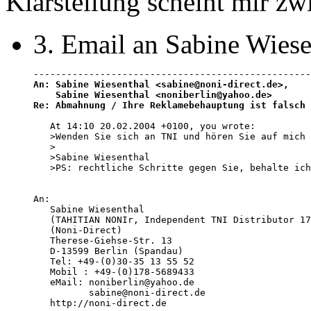
Klarstellung scheint mir z
3. Email an Sabine Wiese
An: Sabine Wiesenthal <sabine@noni-direct.de>, 

    Sabine Wiesenthal <noniberlin@yahoo.de>

Re: Abmahnung / Ihre Reklamebehauptung ist falsch
 
   At 14:10 20.02.2004 +0100, you wrote:

   >Wenden Sie sich an TNI und hören Sie auf mich 
   >

   >Sabine Wiesenthal

   >PS: rechtliche Schritte gegen Sie, behalte ich
An:

   Sabine Wiesenthal

   (TAHITIAN NONIr, Independent TNI Distributor 17
   (Noni-Direct)

   Therese-Giehse-Str. 13

   D-13599 Berlin (Spandau)

   Tel: +49-(0)30-35 13 55 52

   Mobil : +49-(0)178-5689433

   eMail: noniberlin@yahoo.de 

          sabine@noni-direct.de

   http://noni-direct.de 
