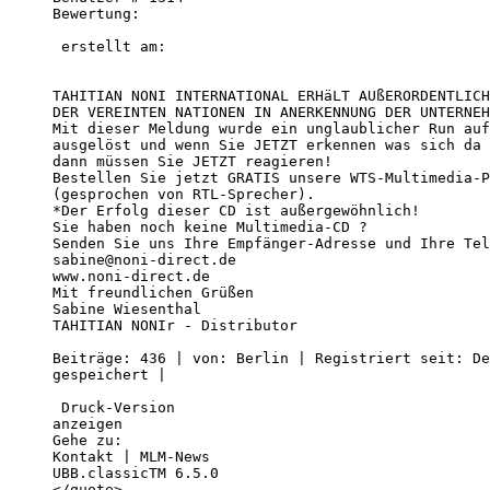
Bewertung:

 erstellt am:            

TAHITIAN NONI INTERNATIONAL ERHäLT AUßERORDENTLICH
DER VEREINTEN NATIONEN IN ANERKENNUNG DER UNTERNEH
Mit dieser Meldung wurde ein unglaublicher Run auf
ausgelöst und wenn Sie JETZT erkennen was sich da 
dann müssen Sie JETZT reagieren!

Bestellen Sie jetzt GRATIS unsere WTS-Multimedia-P
(gesprochen von RTL-Sprecher).

*Der Erfolg dieser CD ist außergewöhnlich! 

Sie haben noch keine Multimedia-CD ?

Senden Sie uns Ihre Empfänger-Adresse und Ihre Tel
sabine@noni-direct.de

www.noni-direct.de 

Mit freundlichen Grüßen

Sabine Wiesenthal

TAHITIAN NONIr - Distributor 

Beiträge: 436 | von: Berlin | Registriert seit: De
gespeichert |  

 Druck-Version

anzeigen 

Gehe zu:  

Kontakt | MLM-News 

UBB.classicTM 6.5.0 

</quote>
