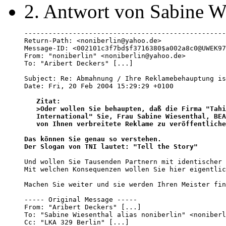
2. Antwort von Sabine W
--------------------------------------------------
Return-Path: <noniberlin@yahoo.de>

Message-ID: <002101c3f7bd$f3716380$a002a8c0@UWEK97
From: "noniberlin" <noniberlin@yahoo.de>

To: "Aribert Deckers" [...]

Subject: Re: Abmahnung / Ihre Reklamebehauptung is
Date: Fri, 20 Feb 2004 15:29:29 +0100

   Zitat:

   >Oder wollen Sie behaupten, daß die Firma "Tahi
   International" Sie, Frau Sabine Wiesenthal, BEA
   von Ihnen verbreitete Reklame zu veröffentliche
Das können Sie genau so verstehen.

Der Slogan von TNI lautet: "Tell the Story"
Und wollen Sie Tausenden Partnern mit identischer 
Mit welchen Konsequenzen wollen Sie hier eigentlic
Machen Sie weiter und sie werden Ihren Meister fin
----- Original Message ----- 

From: "Aribert Deckers" [...]

To: "Sabine Wiesenthal alias noniberlin" <noniberl
Cc: "LKA 329 Berlin" [...]
