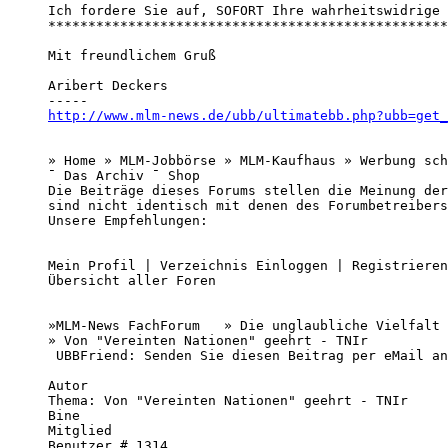
Ich fordere Sie auf, SOFORT Ihre wahrheitswidrige 
**************************************************
Mit freundlichem Gruß

Aribert Deckers

http://www.mlm-news.de/ubb/ultimatebb.php?ubb=get_
» Home » MLM-Jobbörse » MLM-Kaufhaus » Werbung sch
¯ Das Archiv ¯ Shop 

Die Beiträge dieses Forums stellen die Meinung der
sind nicht identisch mit denen des Forumbetreibers
Unsere Empfehlungen:

Mein Profil | Verzeichnis Einloggen | Registrieren
Übersicht aller Foren

»MLM-News FachForum   » Die unglaubliche Vielfalt 
» Von "Vereinten Nationen" geehrt - TNIr 

 UBBFriend: Senden Sie diesen Beitrag per eMail an
Autor 

Thema: Von "Vereinten Nationen" geehrt - TNIr 

Bine 

Mitglied 

Benutzer # 1314 
