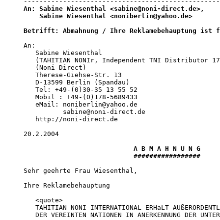
An: Sabine Wiesenthal <sabine@noni-direct.de>, 

    Sabine Wiesenthal <noniberlin@yahoo.de>
Betrifft: Abmahnung / Ihre Reklamebehauptung ist f
An:

   Sabine Wiesenthal

   (TAHITIAN NONIr, Independent TNI Distributor 17
   (Noni-Direct)

   Therese-Giehse-Str. 13

   D-13599 Berlin (Spandau)

   Tel: +49-(0)30-35 13 55 52

   Mobil : +49-(0)178-5689433

   eMail: noniberlin@yahoo.de 

          sabine@noni-direct.de

   http://noni-direct.de 

20.2.2004  

A B M A H N U N G

                            #################
Sehr geehrte Frau Wiesenthal, 

Ihre Reklamebehauptung 

   <quote>

   TAHITIAN NONI INTERNATIONAL ERHäLT AUßERORDENTL
   DER VEREINTEN NATIONEN IN ANERKENNUNG DER UNTER