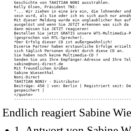
Geschichte von TAHITIAN NONI ausstrahlen. 

Kelly Olsen, Präsident TNI: 

"... Wir ziehen in eine ära ein, die lohnender und
sein wird, als Sie oder ich es sich auch nur annäh
Mit dieser Meldung wurde ein unglaublicher Run auf
ausgelöst und wenn Sie JETZT erkennen was sich da 
dann müssen Sie JETZT reagieren! 

Bestellen Sie jetzt GRATIS unsere WTS-Multimedia-P
(gesprochen von RTL-Sprecher). 

*Der Erfolg dieser CD ist außergewöhnlich! 

Diverse Partner haben erstaunliche Erfolge erzielt
sich täglich Personen direkt durch diese CD an. 

Sie haben noch keine Multimedia-CD ? 

Senden Sie uns Ihre Empfänger-Adresse und Ihre Tel
sabine@noni-direct.de 

Mit freundlichen Grüßen 

Sabine Wiesenthal

Noni-Direct 

TAHITIAN NONIr - Distributor 

Beiträge: 450 | von: Berlin | Registriert seit: De
gespeichert |  

</quote>

--------------------------------------------------
Endlich reagiert Sabine Wie
1. Antwort von Sabine W