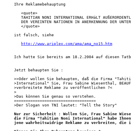
Ihre Reklamebehauptung 

   <quote>

   TAHITIAN NONI INTERNATIONAL ERHäLT AUßERORDENTL
   DER VEREINTEN NATIONEN IN ANERKENNUNG DER UNTER
   </quote>

ist falsch, siehe 

http://www.ariplex.com/ama/ama_no15.htm
Ich hatte Sie bereits am 18.2.2004 auf diesen Tatb
Jetzt behaupten Sie : 

>>Oder wollen Sie behaupten, daß die Firma "Tahiti
>International" Sie, Frau Sabine Wiesenthal, BEAUF
>verbreitete Reklame zu veröffentlichen ?<

>

>Das können Sie genau so verstehen.

===================================

>Der Slogan von TNI lautet: "Tell the Story"

Nur zur Sicherheit : Wollen Sie, Frau Sabine Wiese
die Firma "Tahitian Noni International" habe Ihnen
jene wahrheitswidrige Reklame zu verbreiten, die i