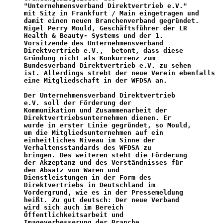
"Unternehmensverband Direktvertrieb e.V."         

mit Sitz in Frankfurt / Main eingetragen und

damit einen neuen Branchenverband gegründet.

Nigel Perry Mould, Geschäftsführer der LR

Health & Beauty- Systems und der 1.

Vorsitzende des Unternehmensverband

Direktvertrieb e.V.,  betont, dass 
diese          
Gründung nicht als Konkurrenz zum

Bundesverband Direktvertrieb e.V.
 zu sehen

ist. 
Allerdings strebt der neue Verein ebenfalls  
eine Mitgliedschaft in der WFDSA an.
Der Unternehmensverband Direktvertrieb

e.V. soll der 
Förderung der                       
Kommunikation und Zusammenarbeit der

Direktvertriebsunternehmen dienen.
 Er

wurde in erster Linie gegründet, so Mould, 

um die 
Mitgliedsunternehmen auf ein               
einheitliches Niveau im Sinne der

Verhaltensstandards des WFDSA zu

bringen.
 Des weiteren steht die Förderung

der Akzeptanz und des Verständnisses für

den Absatz von Waren und

Dienstleistungen in der Form des

Direktvertriebs in Deutschland im

Vordergrund, wie es in der Pressemeldung

heißt. 
Zu gut deutsch: Der neue Verband           
wird sich auch im Bereich

Öffentlichkeitsarbeit und

Imageverbesserung der Branche
