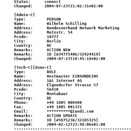
Status:      connect

Changed:     2004-07-23T21:02:31+02:00

[Admin-C]

Type:         PERSON

Name:         
Wilhelm Schilling
Address:      Bundesverband Network Marketing

Address:      Motzstr. 54

Pcode:        10777

City:         Berlin

Country:      DE

Remarks:      ACTION NEW

Remarks:      ID [#34775406/32924419]

Changed:      2004-07-23T19:45:18+02:00

[Tech-C][Zone-C]

Type:         ROLE

Name:         Hostmaster EINSUNDEINS

Address:      1&1 Internet AG

Address:      Elgendorfer Strasse 57

Pcode:        56410

City:         Montabaur

Country:      DE

Phone:        +49 1805 006480

Fax:          +49 1805 001372

Email:        **********@1und1.com

Remarks:      ACTION UPDATE

Remarks:      ID [#5875236/32165325]

Changed:      2004-02-12T23:48:06+01:00

--------------------------------------------------