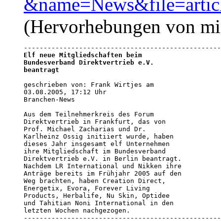
&name=News&file=arti
(Hervorhebungen von mi
Elf neue Mitgliedschaften beim 

Bundesverband Direktvertrieb e.V. 

beantragt
geschrieben von: Frank Wirtjes am 

03.08.2005, 17:12 Uhr 

Branchen-News

Aus dem Teilnehmerkreis des Forum 

Direktvertrieb in Frankfurt, das von 

Prof. Michael Zacharias und Dr. 

Karlheinz Ossig initiiert wurde, haben 

dieses Jahr insgesamt elf Unternehmen 

ihre Mitgliedschaft im Bundesverband 

Direktvertrieb e.V. in Berlin beantragt. 

Nachdem LR International und Nikken ihre 

Anträge bereits im Frühjahr 2005 auf den 

Weg brachten, haben Creation Direct, 

Energetix, Evora, Forever Living 

Products, Herbalife, Nu Skin, Optidee 

und Tahitian Noni International in den 

letzten Wochen nachgezogen.

--------------------------------------------------