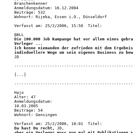
Branchenkenner

Anmeldungsdatum: 16.12.2004

Beiträge: 532

Wohnort: Rijeka, Essen i.O., Düsseldorf

Verfasst am: 25/2/2006, 15:50  Titel:  

Die 100.000 Job Kampange hat vor allem eines gebra
Verleger ... 

Ich kenne niemanden der zufrieden mit dem Ergebnis
indivduellere Wege um sein eigenes Business zu bew
JD

--------------------------------------------------
[...]

--------------------------------------------------
Hajo

Alter: 47

Anmeldungsdatum:

10.03.2005

Beiträge: 54

Wohnort: Gensingen

Da hast Du recht, 
aber ein Verleger muss nun mal mit Publikationen s