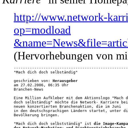
http://www.network-karr
op=modload
&name=News&file=arti
(Hervorhebungen von mi
--------------------------------------------------
"Mach dich doch selbständig"

geschrieben von: 
Herausgeber
am 27.02.2006, 06:35 Uhr 

Branchen-News  

Eine Million Aufkleber mit dem Aktionslogo "Mach d
doch selbständig" möchte die Network- Karriere bei
neuen konzertierten Branchenaktion, die im Juni

in den deutschsprachigen Ländern startet, unter di
Bevölkerung bringen. 

"Mach dich doch selbstständig" ist 
die Image-Kampa
der Network-Marketing- und Direktvertriebsbranche
,