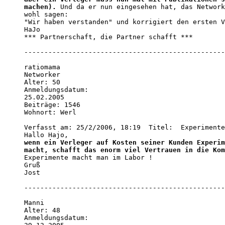
machen).
 Und da er nun eingesehen hat, das Network
wohl sagen: 

"Wir haben verstanden" und korrigiert den ersten V
HaJo 

*** Partnerschaft, die Partner schafft ***

--------------------------------------------------
ratiomama

Networker

Alter: 50

Anmeldungsdatum:

25.02.2005

Beiträge: 1546

Wohnort: Werl

Verfasst am: 25/2/2006, 18:19  Titel:  Experimente

wenn ein Verleger auf Kosten seiner Kunden Experim
macht, schafft das enorm viel Vertrauen in die Kom
Experimente macht man im Labor ! 

Gruß 

Jost

--------------------------------------------------
Manni

Alter: 48

Anmeldungsdatum:
