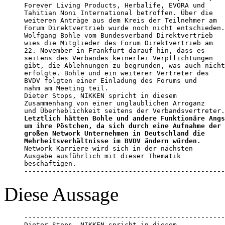
Forever Living Products, Herbalife, EVORA und

Tahitian Noni International betroffen. Über die

weiteren Anträge aus dem Kreis der Teilnehmer am

Forum Direktvertrieb wurde noch nicht entschieden.

Wolfgang Bohle vom Bundesverband Direktvertrieb

wies die Mitglieder des Forum Direktvertrieb am

22. November in Frankfurt darauf hin, dass es

seitens des Verbandes keinerlei Verpflichtungen

gibt, die Ablehnungen zu begründen, was auch nicht

erfolgte. Bohle und ein weiterer Vertreter des

BVDV folgten einer Einladung des Forums und

nahm am Meeting teil.

Dieter Stops, NIKKEN spricht in diesem

Zusammenhang von einer unglaublichen Arroganz

Letztlich hätten Bohle und andere Funktionäre Angs
um ihre Pöstchen, da sich durch eine Aufnahme der

großen Network Unternehmen in Deutschland die

Mehrheitsverhältnisse im BVDV ändern würden.

Network Karriere wird sich in der nächsten

Ausgabe ausführlich mit dieser Thematik

beschäftigen.   

--------------------------------------------------
Diese Aussage
--------------------------------------------------
Dieter Stops, NIKKEN spricht in diesem
