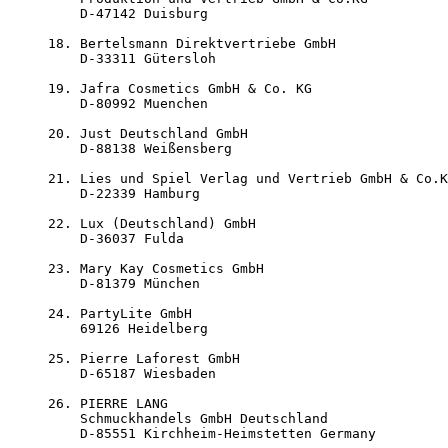
    D-47142 Duisburg

18. Bertelsmann Direktvertriebe GmbH

    D-33311 Gütersloh

19. Jafra Cosmetics GmbH & Co. KG

    D-80992 Muenchen

20. Just Deutschland GmbH

    D-88138 Weißensberg 

21. Lies und Spiel Verlag und Vertrieb GmbH & Co.K
    D-22339 Hamburg

22. Lux (Deutschland) GmbH

    D-36037 Fulda

23. Mary Kay Cosmetics GmbH

    D-81379 München

24. PartyLite GmbH 

    69126 Heidelberg 

25. Pierre Laforest GmbH

    D-65187 Wiesbaden

26. PIERRE LANG

    Schmuckhandels GmbH Deutschland

    D-85551 Kirchheim-Heimstetten Germany
