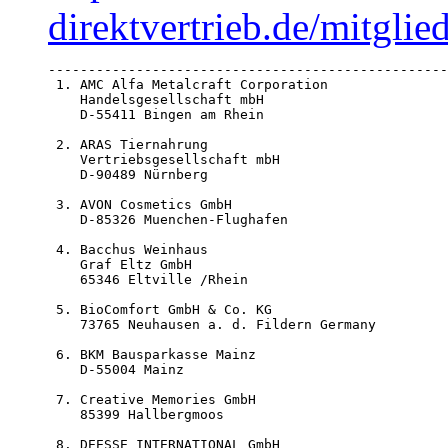
direktvertrieb.de/mitgli
--------------------------------------------------
 1. AMC Alfa Metalcraft Corporation 

    Handelsgesellschaft mbH

    D-55411 Bingen am Rhein

 2. ARAS Tiernahrung

    Vertriebsgesellschaft mbH

    D-90489 Nürnberg

 3. AVON Cosmetics GmbH

    D-85326 Muenchen-Flughafen

 4. Bacchus Weinhaus 

    Graf Eltz GmbH

    65346 Eltville /Rhein

 5. BioComfort GmbH & Co. KG

    73765 Neuhausen a. d. Fildern Germany

 6. BKM Bausparkasse Mainz

    D-55004 Mainz

 7. Creative Memories GmbH

    85399 Hallbergmoos

 8. DEESSE INTERNATIONAL GmbH
