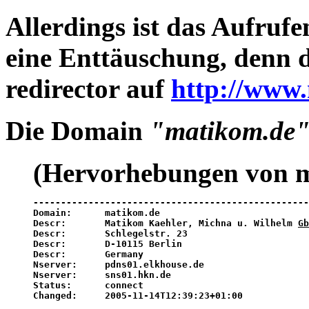
Allerdings ist das Aufru
eine Enttäuschung, denn d
redirector auf
http://www
Die Domain
"matikom.de
(Hervorhebungen von m
--------------------------------------------------
Domain:      matikom.de

Descr:       
Matikom Kaehler, Michna u. Wilhelm 
Gb
Descr:       Schlegelstr. 23

Descr:       D-10115 Berlin

Descr:       Germany

Nserver:     pdns01.elkhouse.de

Nserver:     sns01.hkn.de

Status:      connect

Changed:     2005-11-14T12:39:23+01:00
