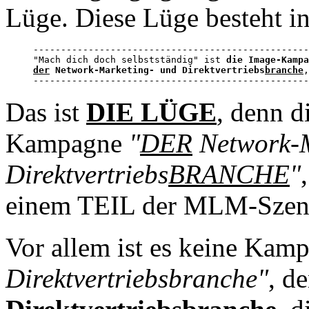
Lüge. Diese Lüge besteht i
--------------------------------------------------
"Mach dich doch selbstständig" ist 
der
 Network-Marketing- und Direktvertriebs
branche
,
--------------------------------------------------
Das ist
DIE LÜGE
, denn d
Kampagne
"
DER
Network-M
Direktvertriebs
BRANCHE
"
einem TEIL der MLM-Szene
Vor allem ist es keine Ka
Direktvertriebsbranche"
, d