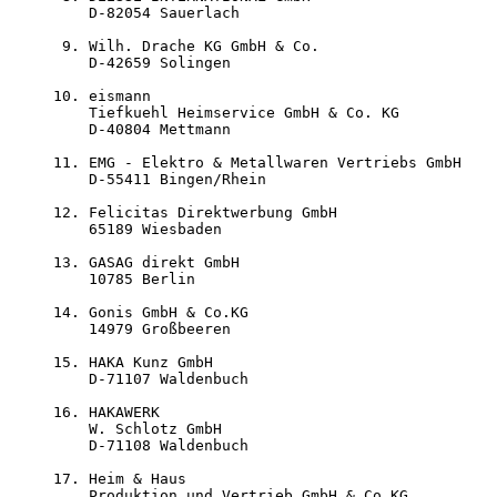
    D-82054 Sauerlach

 9. Wilh. Drache KG GmbH & Co.

    D-42659 Solingen

10. eismann 

    Tiefkuehl Heimservice GmbH & Co. KG

    D-40804 Mettmann

11. EMG - Elektro & Metallwaren Vertriebs GmbH

    D-55411 Bingen/Rhein

12. Felicitas Direktwerbung GmbH

    65189 Wiesbaden

13. GASAG direkt GmbH

    10785 Berlin

14. Gonis GmbH & Co.KG

    14979 Großbeeren

15. HAKA Kunz GmbH

    D-71107 Waldenbuch

16. HAKAWERK

    W. Schlotz GmbH

    D-71108 Waldenbuch

17. Heim & Haus

    Produktion und Vertrieb GmbH & Co.KG
