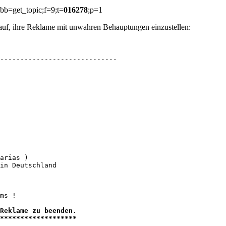
bb=get_topic;f=9;t=
016278
;p=1
auf, ihre Reklame mit unwahren Behauptungen einzustellen:
-----------------------------

arias )

in Deutschland

ms !

Reklame zu beenden.

*******************