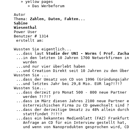
   » yellow pages 

      » Das Werbeforum 

Autor 

Thema: 
Zahlen, Daten, Fakten... 

Sabine

Wiesenthal
Power User 

Benutzer # 1314 

 erstellt am: 

Wussten Sie eigentlich...

 ...dass laut 
Studie der UNI - Worms ( Prof. Zacha
 ...in den letzten 10 Jahren 1700 Networkfirmen in
    wurden

 ...und nur vier überlebt haben

 ...und Creation Direkt seit 10 Jahren zu den Über
Wussten Sie ...

 ...dass der Umsatz von CD von 1996 (Gründungsjahr
 ...und letztes Jahr bei 29,8 Mio. EUR lag?!?!?

Wussten Sie...

 ...dass derzeit pro Monat 500 - 800 neue Partner 
    werden ?!?!?

 ...dass im März diesen Jahres 2100 neue Partner e
    österreichischen Firma zu CD gewechselt sind ?
 ...dass der derzeitige Umsatz zu 48% allein durch
    stattfindet ?!?!?

 ...dass ein bekanntes Medienblatt (FAZ) Frankfurt
    Anfrage an CD für ein Interview gestellt hat, 

    und wenn von Nanoprodukten gesprochen wird, CD