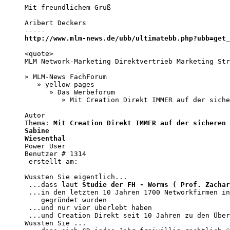
Mit freundlichem Gruß

Aribert Deckers

http://www.mlm-news.de/ubb/ultimatebb.php?ubb=get_
<quote>

MLM Network-Marketing Direktvertrieb Marketing Str
» MLM-News FachForum 

   » yellow pages 

      » Das Werbeforum 

         » Mit Creation Direkt IMMER auf der siche
Autor 

Thema: 
Mit Creation Direkt IMMER auf der sicheren 
Sabine

Wiesenthal
Power User 

Benutzer # 1314 

 erstellt am: 

Wussten Sie eigentlich...

 ...dass laut 
Studie der FH - Worms ( Prof. Zachar
 ...in den letzten 10 Jahren 1700 Networkfirmen in
    gegründet wurden

 ...und nur vier überlebt haben

 ...und Creation Direkt seit 10 Jahren zu den Über
Wussten Sie ...
