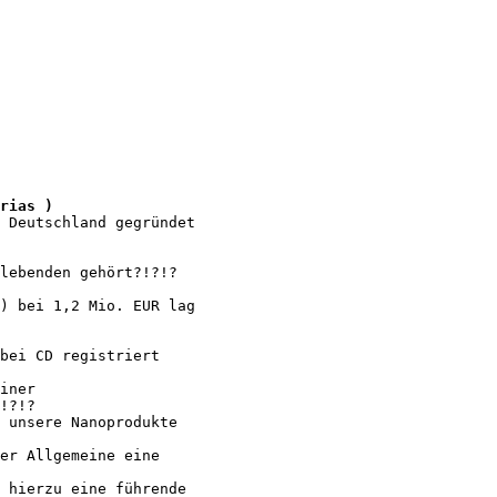
rias )
 Deutschland gegründet

lebenden gehört?!?!?

) bei 1,2 Mio. EUR lag

bei CD registriert 

iner 

!?!?

 unsere Nanoprodukte

er Allgemeine eine

 hierzu eine führende
