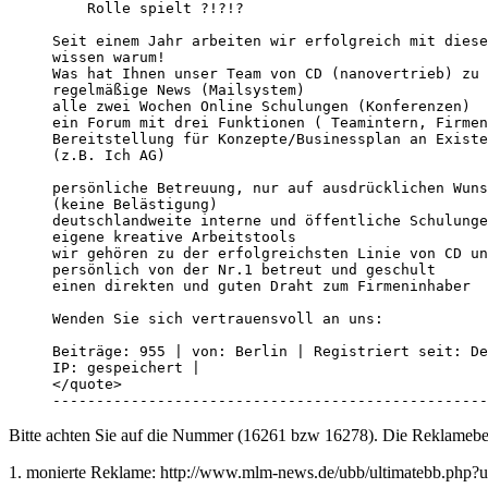
    Rolle spielt ?!?!?

Seit einem Jahr arbeiten wir erfolgreich mit diese
wissen warum!

Was hat Ihnen unser Team von CD (nanovertrieb) zu 
regelmäßige News (Mailsystem)

alle zwei Wochen Online Schulungen (Konferenzen)

ein Forum mit drei Funktionen ( Teamintern, Firmen
Bereitstellung für Konzepte/Businessplan an Existe
(z.B. Ich AG)

persönliche Betreuung, nur auf ausdrücklichen Wuns
(keine Belästigung)

deutschlandweite interne und öffentliche Schulunge
eigene kreative Arbeitstools

wir gehören zu der erfolgreichsten Linie von CD un
persönlich von der Nr.1 betreut und geschult

einen direkten und guten Draht zum Firmeninhaber

Wenden Sie sich vertrauensvoll an uns:

Beiträge: 955 | von: Berlin | Registriert seit: De
IP: gespeichert |  

</quote>

--------------------------------------------------
Bitte achten Sie auf die Nummer (16261 bzw 16278). Die Reklamebe
1. monierte Reklame: http://www.mlm-news.de/ubb/ultimatebb.php?u