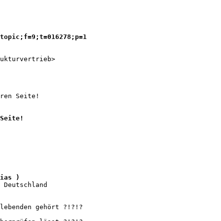
topic;f=9;t=016278;p=1
ukturvertrieb> 

ren Seite! 

Seite! 

ias )
 Deutschland

lebenden gehört ?!?!?
