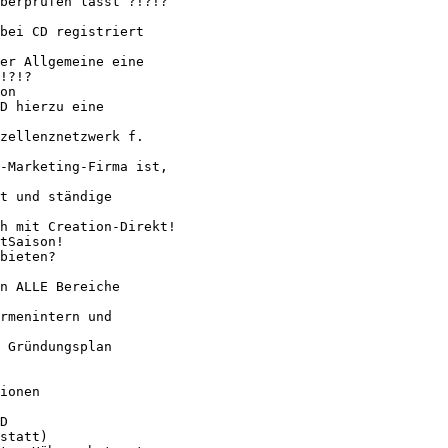
berprüfen lässt ?!?!?

bei CD registriert

er Allgemeine eine

!?!?

on

D hierzu eine

zellenznetzwerk f.

-Marketing-Firma ist,

t und ständige

h mit Creation-Direkt!

tSaison! 

bieten? 

n ALLE Bereiche

rmenintern und

 Gründungsplan

ionen

D 

statt) 
