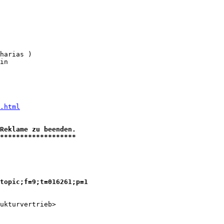
harias )

in 

.html
Reklame zu beenden.

*******************
topic;f=9;t=016261;p=1
ukturvertrieb> 
