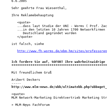
6.6.2005 

Sehr geehrte Frau Wiesenthal, 

Ihre Reklamebehauptung 

   <quote>

   ...dass laut Studie der UNI - Worms ( Prof. Zac
   ...in den letzten 10 Jahren 1700 Networkfirmen 
      Deutschland gegründet wurden

   </quote>

ist falsch, siehe 

http://www.fh-worms.de/ebm-hm/sites/professoren
Ich fordere Sie auf, SOFORT Ihre wahrheitswidrige 
**************************************************
Mit freundlichem Gruß

Aribert Deckers

http://www.mlm-news.de/ubb/ultimatebb.php?ubb=get_
<quote>

MLM Network-Marketing Direktvertrieb Marketing Str
» MLM-News FachForum 
