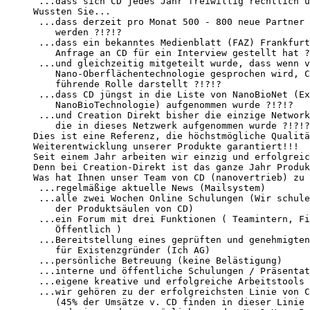
 ...dass sich CD jedes Jahr freiwillig rechtlich ü
Wussten Sie...

 ...dass derzeit pro Monat 500 - 800 neue Partner 
    werden ?!?!?

 ...dass ein bekanntes Medienblatt (FAZ) Frankfurt
    Anfrage an CD für ein Interview gestellt hat ?
 ...und gleichzeitig mitgeteilt wurde, dass wenn v
    Nano-Oberflächentechnologie gesprochen wird, C
    führende Rolle darstellt ?!?!?

 ...dass CD jüngst in die Liste von NanoBioNet (Ex
    NanoBioTechnologie) aufgenommen wurde ?!?!?

 ...und Creation Direkt bisher die einzige Network
    die in dieses Netzwerk aufgenommen wurde ?!?!?

Dies ist eine Referenz, die höchstmögliche Qualitä
Weiterentwicklung unserer Produkte garantiert!!!

Seit einem Jahr arbeiten wir einzig und erfolgreic
Denn bei Creation-Direkt ist das ganze Jahr Produk
Was hat Ihnen unser Team von CD (nanovertrieb) zu 
 ...regelmäßige aktuelle News (Mailsystem)

 ...alle zwei Wochen Online Schulungen (Wir schule
    der Produktsäulen von CD)

 ...ein Forum mit drei Funktionen ( Teamintern, Fi
    Öffentlich )

 ...Bereitstellung eines geprüften und genehmigten
    für Existenzgründer (Ich AG)

 ...persönliche Betreuung (keine Belästigung)

 ...interne und öffentliche Schulungen / Präsentat
 ...eigene kreative und erfolgreiche Arbeitstools

 ...wir gehören zu der erfolgreichsten Linie von C
    (45% der Umsätze v. CD finden in dieser Linie 