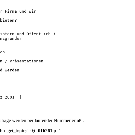
r Firma und wir 

bieten? 

intern und Öffentlich )

nzgründer 

ch 

n / Präsentationen

d werden 

z 2001  |  

-----------------------------
iträge werden per laufender Nummer erfaßt.
bb=get_topic;f=9;t=
016261
;p=1