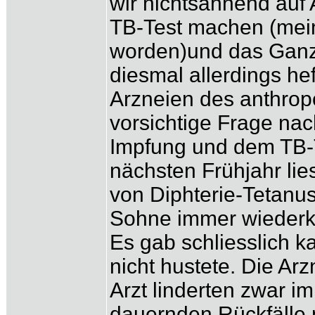
wir nichtsahnend auf 
TB-Test machen (mei
worden)und das Ganz
diesmal allerdings hef
Arzneien des anthrop
vorsichtige Frage n
Impfung und dem TB-T
nächsten Frühjahr li
von Diphterie-Tetanu
Sohne immer wiederke
Es gab schliesslich 
nicht hustete. Die A
Arzt linderten zwar i
dauernden Rückfälle n