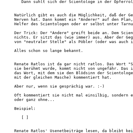
   Dann suhlt sich der Scientologe in der Opferrol
Natürlich gibt es auch die Möglichkeit, daß der Ge
Nerven hat. Dann kommt ein "Anderer" auf den Plan,
Helfer des Scientologen oder er selbst unter Tarnu
Der Trick: Der "Andere" greift beide an. Dem Scien
nichts. Er sitzt das (wie immer) aus. Aber der Geg
von "neutraler Stelle" als Pöbler (oder was auch i
Alles schon so lange bekannt.  

Renate Ratlos ist da gar nicht ratlos. Das Wort "S
sie berühmt wurde, kommt nicht von ungefähr. Das i
das Wort, mit dem sie den Blödsinn der Scientologe
mit der gleichen Masche) kommentiert hat.  

Aber nur, wenn sie gesprächig war. :-)

Oft kommentiert sie nicht mal einsilbig, sondern e
oder ganz ohne...   

Beispiel:  

   [ ] 

Renate Ratlos' Usenetbeiträge lesen, da bleibt kei