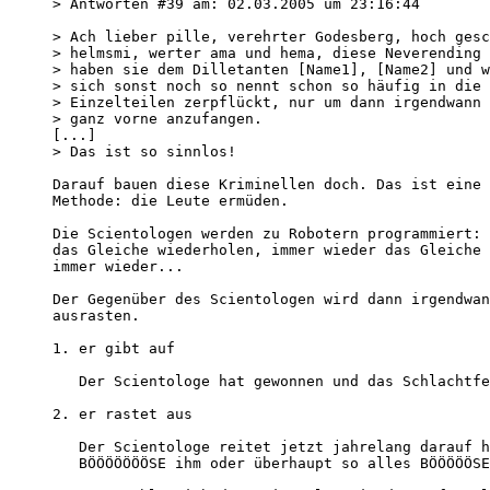
> Antworten #39 am: 02.03.2005 um 23:16:44  

> Ach lieber pille, verehrter Godesberg, hoch gesc
> helmsmi, werter ama und hema, diese Neverending 
> haben sie dem Dilletanten [Name1], [Name2] und w
> sich sonst noch so nennt schon so häufig in die 
> Einzelteilen zerpflückt, nur um dann irgendwann 
> ganz vorne anzufangen.   

[...]  

> Das ist so sinnlos!  

Darauf bauen diese Kriminellen doch. Das ist eine 
Methode: die Leute ermüden.  

Die Scientologen werden zu Robotern programmiert: 
das Gleiche wiederholen, immer wieder das Gleiche 
immer wieder... 

Der Gegenüber des Scientologen wird dann irgendwan
ausrasten.  

1. er gibt auf 

   Der Scientologe hat gewonnen und das Schlachtfe
2. er rastet aus 

   Der Scientologe reitet jetzt jahrelang darauf h
   BÖÖÖÖÖÖÖSE ihm oder überhaupt so alles BÖÖÖÖÖSE