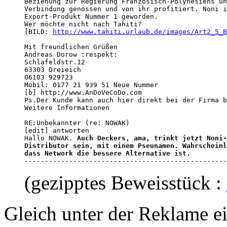
Beziehung zur Regierung Französisch-Polynesiens un
Verbindung genossen und von ihr profitiert. Noni i
Export-Produkt Nummer 1 geworden. 

Wer möchte nicht nach Tahiti? 

[BILD: 
http://www.tahiti.urlaub.de/images/Art2_5_B
Mit freundlichen Grüßen

Andreas Dorow :respekt: 

Schlafeldstr.12

63303 Dreieich

06103 929723

Mobil: 0177 21 939 51 Neue Nummer

[b] http://www.AnDoVeCoDo.com 

Ps.Der Kunde kann auch hier direkt bei der Firma b
Weitere Informationen

RE:Unbekannter (re: NOWAK)

[edit] antworten 

Hallo NOWAK. 
Auch Deckers, ama, trinkt jetzt Noni-
Distributor sein, mit einem Pseunamen. Wahrscheinl
dass Network die bessere Alternative ist.

-------------------------------------------------
(gezipptes Beweisstück :
Gleich unter der Reklame e