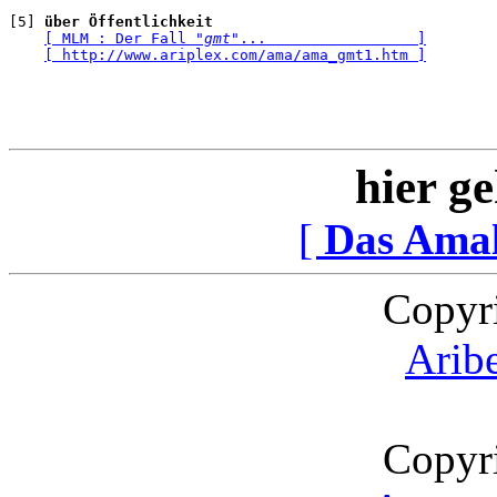
[5] 
über Öffentlichkeit
[ MLM : Der Fall 
"gmt"
...                 ]
[ http://www.ariplex.com/ama/ama_gmt1.htm ]
hier ge
[
Das Ama
Copyr
Arib
Copyr