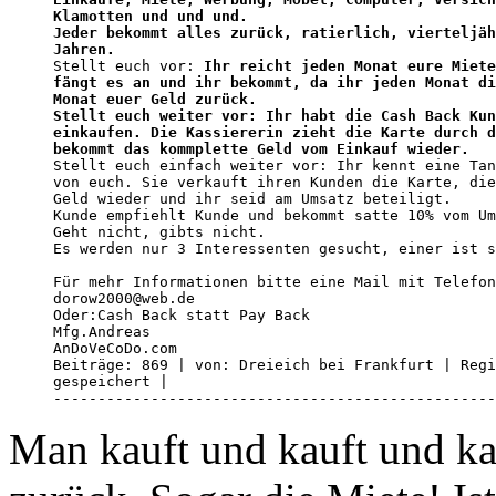
Klamotten und und und.
Jeder bekommt alles zurück, ratierlich, vierteljäh
Jahren.

Stellt euch vor: 
Ihr reicht jeden Monat eure Miete
fängt es an und ihr bekommt, da ihr jeden Monat di
Monat euer Geld zurück.
Stellt euch weiter vor: Ihr habt die Cash Back Kun
einkaufen. Die Kassiererin zieht die Karte durch d
bekommt das kommplette Geld vom Einkauf wieder.

Stellt euch einfach weiter vor: Ihr kennt eine Tan
von euch. Sie verkauft ihren Kunden die Karte, die
Geld wieder und ihr seid am Umsatz beteiligt.

Kunde empfiehlt Kunde und bekommt satte 10% vom Um
Geht nicht, gibts nicht.

Es werden nur 3 Interessenten gesucht, einer ist s
Für mehr Informationen bitte eine Mail mit Telefon
dorow2000@web.de

Oder:Cash Back statt Pay Back 

Mfg.Andreas

AnDoVeCoDo.com 

Beiträge: 869 | von: Dreieich bei Frankfurt | Regi
gespeichert |  

--------------------------------------------------
Man kauft und kauft und kau