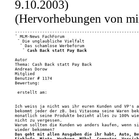
9.10.2003)
(Hervorhebungen von mi
--------------------------------------------------
¯ MLM-News FachForum   

 ¯ Die unglaubliche Vielfalt   

  ¯ Das schamlose Werbeforum   

   ¯ 
Cash Back statt Pay Back
Autor 

Thema: Cash Back statt Pay Back 

Andreas Dorow

Mitglied 

Benutzer # 1174 

Bewertung:

 erstellt am:         

Ich weiss ja nicht was ihr euren Kunden und VP's a
bekommt jeder der zB. bei Vitasoma seine Waren bek
monatlich seine Produkte bezieht alles zu 100% wie
nicht zu vergessen. 

Warum sollten die Kunden wo anders kaufen, wenn si
Das geht mit allen Ausgaben die ihr habt, Auto, Be
Einkäufe, Miete, Werbung, Möbel, Computer, Versich