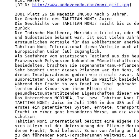
NEUE Marke . 

[BILD: 
http://www.andovecodo.com/noni-girl.jpg
]

2001 Platz 26 im Magazin INC500 nach 5 Jahren. 

Die Geschichte des TAHITIAN NONIr Juice 

Die Geschichte von TAHITIAN NONIr reicht bis zu de
zurück.

Die Indische Maulbeere, Morinda citrifolia, oder N
und Südostasien bekannt war, ist seit vielen Jahrh
erstaunlichen Vorteile für das Wohlbefinden anerka
Tahitian Noni International diese Vorteile auch al
Europäischen Union (EU) zugänglich. 

Als Seefahrer vom asiatischen Festland aus die heu
Französisch-Polynesien bekannten "Gesellschaftsins
besiedelten, brachten sie sogenannte"Kanu-Pflanzen
Sehr begehrt unter diesen Pflanzen war die Noni, d
dieses Inselparadieses gedieh wie niemals zuvor. A
ausbreiteten und andere Inseln im Pazifik besiedel
Während die Frucht so von Insel zu Insel gebracht 
lernten die Kinder von ihren Eltern die

gesundheitsunterstützenden Eigenschaften dieser we
Das Unternehmen MORINDA, Inc. bzw. Tahitian Noni I
TAHITIAN NONIr Juice im Juli 1996 in den USA auf d
erstes ein patentiertes System, erntete, transport
Frucht in einer ganz besonderen Weise, um die wich
schützen. 

Tahitian Noni International besitzt eine eigene Fo
sich allein mit der Untersuchung der Pflanze Morin
deren Frucht, Noni befasst. Schon von Anfang an ha
zu den führenden Noni-ForscherInnen weltweit. Sie 