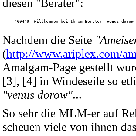
diesen "Berater":
--------------------------------------------------
400449  Willkommen bei Ihrem Berater  
venus dorow
--------------------------------------------------
Nachdem die Seite
"Ameise
(
http://www.ariplex.com/
Amalgam-Page gestellt wur
[3], [4] in Windeseile so e
"venus dorow"
...
So sehr die MLM-er auf Rek
scheuen viele von ihnen das 