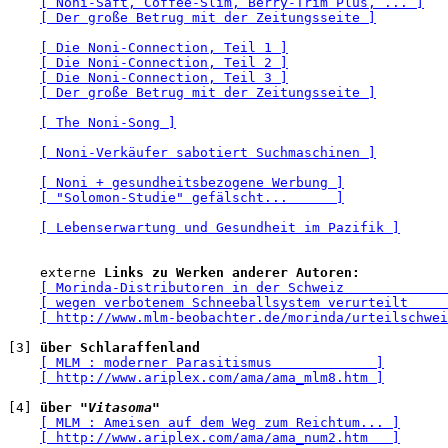
[ Noni-Saft, Coffee-Slim, Berry-Trim Plus, ... ]
[ Der große Betrug mit der Zeitungsseite ]
[ Die Noni-Connection, Teil 1 ]
[ Die Noni-Connection, Teil 2 ]
[ Die Noni-Connection, Teil 3 ]
[ Der große Betrug mit der Zeitungsseite ]
[ The Noni-Song ]
[ Noni-Verkäufer sabotiert Suchmaschinen ]
[ Noni + gesundheitsbezogene Werbung ]
[ "Solomon-Studie" gefälscht...      ]
[ Lebenserwartung und Gesundheit im Pazifik ]
    externe 
Links zu Werken anderer Autoren:
[ Morinda-Distributoren in der Schweiz             
[ wegen verbotenem Schneeballsystem verurteilt     
[ http://www.mlm-beobachter.de/morinda/urteilschwei
[3] 
über Schlaraffenland
[ MLM : moderner Parasitismus             ]
[ http://www.ariplex.com/ama/ama_mlm8.htm ]
[4] 
über 
"Vitasoma"
[ MLM : Ameisen auf dem Weg zum Reichtum... ]
[ http://www.ariplex.com/ama/ama_num2.htm   ]