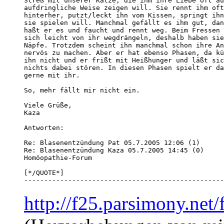
Streß mit unserer Katze, die ihm ihre Liebe oft au
aufdringliche Weise zeigen will. Sie rennt ihm oft
hinterher, putzt/leckt ihn vom Kissen, springt ihn
sie spielen will. Manchmal gefällt es ihm gut, dan
haßt er es und faucht und rennt weg. Beim Fressen 
sich leicht von ihr wegdrängeln, deshalb haben sie
Näpfe. Trotzdem scheint ihn manchmal schon ihre An
nervös zu machen. Aber er hat ebenso Phasen, da kü
ihn nicht und er frißt mit Heißhunger und läßt sic
nichts dabei stören. In diesen Phasen spielt er da
gerne mit ihr.

So, mehr fällt mir nicht ein. 

Viele Grüße,

Kaza 

Antworten:

Re: Blasenentzündung Pat 05.7.2005 12:06 (1) 

Re: Blasenentzündung Kaza 05.7.2005 14:45 (0) 

[*/QUOTE*]

--------------------------------------------------
http://f25.parsimony.ne