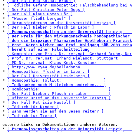
* 
[ Der Fall Bea Soldat-Braun ]
* 
[ Tödliche Gefahr Homöopathie: Falschbehandlung bei A
* 
[ Der Fall Christian Peter Dogs ]
* 
[ Der Fall Klaus Roman Hör ]
* 
[ "Wasser fließt bergauf" ]
* 
[ Herausforderung an die Universität Leipzig ]
* 
[ Der Fall Nieber : Pfusch im Labor ]
* 
[ 
Pseudowissenschaften an der Universität Leipzig    
[ 
Der Preis für den Wirkungsnachweis homöopathischer 
[ 
den die Leipziger Pharmazeuten Apothekerin Franzisk
[ 
Prof. Karen Nieber und Prof. Wolfgang Süß 2003 erha
[ 
beruht auf einer Falschmitteilung                  
[ Kommentar von Prof. Dr. rer.nat. Gerhard Bruhn, Dar
[ Prof. Dr. rer.nat. Erhard Wielandt, Stuttgart      
[ PD Dr. rer.nat. Klaus Keck, Konstanz               
[ http://www.xy44.de/belladonna                      
* 
[ Homöopathie, Pfuscher im Labor: ]
[ Der Fall Universität Heidelberg ]
* 
[ Homöopathie: Tollwut:                  ]
[ Todkranken noch Mittelchen andrehen... ]
* 
[ Homöopathie:                             ]
[ Der Fall Nieber: Pfusch im Labor         ]
[ Offener Brief an die Universität Leipzig ]
* 
[ Der Fall Patricia Nastoll ]
* 
[ Tödlich für Kinder ]
* 
[ Wann werden sie auf dem Besen reiten? ]
* 
[ Tödlich für Tiere ]
externe 
Links zu Dokumentationen anderer Autoren:
* 
[ 
Pseudowissenschaften an der Universität Leipzig    