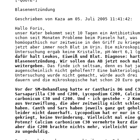
Blasenentzündung 

Geschrieben von Kaza am 05. Juli 2005 11:41:42:

Hallo Foris,

unser Kater bekommt seit 10 Tagen ein Antibiotikum
schon seit Monaten Probleme beim Pieseln hat, was 

homöopathisch nur zeitweise in den Griff zu kriege
jetzt aber immer noch Blut im Urin. Die mikroskopi
dafür halt Leukos, Eiweiß und Blut. Diagnose: hart
Blasenentzündung. Wir sollen das AB jetzt noch mal
weitergeben.
 Das finde ich seltsam, denn es hat ja
augenscheinlich nicht geholfen?? Eine bakteriologi
Untersuchung wurde nicht gemacht, würde auch drei 
dauern und die mikroskopische hat schon 20 Euro ge
Vor der SM-Behandlung hatte er Cantharis D6 und C3
Sarsaparilla C30 und C200, Lycopodium C200, Calciu
carbonicum C30 und C200. Und - ich gestehe - 2 Kom
aus Verzweiflung, die aber zeitweilig nicht schlec
haben. Canth und Sars haben jeweils ganz gut gehol
leider nicht dauerhaft. Lycopodium hat er nur in C
gekriegt, keine Veränderung. Vielleicht mal eine g
Potenz? Calcium carbonicum C30 vermehrte kurz die 
aber die C200 brachte nichts mehr, vielleicht war 
zu ungeduldig.