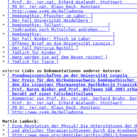
[ Prof. Dr. rer.nat. Erhard Wielandt, Stuttgart      
[ PD Dr. rer.nat. Klaus Keck, Konstanz               
[ http://www.xy44.de/belladonna                      
* 
[ Homöopathie, Pfuscher im Labor: ]
[ Der Fall Universität Heidelberg ]
* 
[ Homöopathie: Tollwut:                  ]
[ Todkranken noch Mittelchen andrehen... ]
* 
[ Homöopathie:                             ]
[ Der Fall Nieber: Pfusch im Labor         ]
[ Offener Brief an die Universität Leipzig ]
* 
[ Der Fall Patricia Nastoll ]
* 
[ Tödlich für Kinder ]
* 
[ Wann werden sie auf dem Besen reiten? ]
* 
[ Tödlich für Tiere ]
externe 
Links zu Dokumentationen anderer Autoren:
* 
[ 
Pseudowissenschaften an der Universität Leipzig    
[ 
Der Preis für den Wirkungsnachweis homöopathischer 
[ 
den die Leipziger Pharmazeuten Apothekerin Franzisk
[ 
Prof. Karen Nieber und Prof. Wolfgang Süß 2003 erha
[ 
beruht auf einer Falschmitteilung                  
[ Kommentar von Prof. Dr. rer.nat. Gerhard Bruhn, Dar
[ Prof. Dr. rer.nat. Erhard Wielandt, Stuttgart      
[ PD Dr. rer.nat. Klaus Keck, Konstanz               
[ http://www.xy44.de/belladonna                      
Martin Lambeck:
* 
[ Eine Revolution der Physik? Die Unterstützung der H
* 
[ und ähnlicher Therapierichtungen durch die Krankenk
* 
[ http://www.gwup.org/skeptiker/archiv/2001/3/homoeop