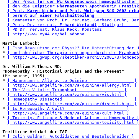
[ 
Der Preis für den Wirkungsnachweis homöopathischer 
[ 
den die Leipziger Pharmazeuten Apothekerin Franzisk
[ 
Prof. Karen Nieber und Prof. Wolfgang Süß 2003 erha
[ 
beruht auf einer Falschmitteilung                  
[ Kommentar von Prof. Dr. rer.nat. Gerhard Bruhn, Dar
[ Prof. Dr. rer.nat. Erhard Wielandt, Stuttgart      
[ PD Dr. rer.nat. Klaus Keck, Konstanz               
[ http://www.xy44.de/belladonna                      
Martin Lambeck:
* 
[ Eine Revolution der Physik? Die Unterstützung der H
* 
[ und ähnlicher Therapierichtungen durch die Krankenk
* 
[ http://www.gwup.org/skeptiker/archiv/2001/3/homoeop
Dr. William.E.Thomas MD: 

"Homeopathy - Historical Origins and the Present"
(Melbourne, 1995)

* 
[ Hahnemann's Allergy to Quinine                   ]
[ http://www.angelfire.com/va/quinine/allergy.html ]
* 
[ The Vis Vitalis Triumphant                   ]
[ http://www.angelfire.com/va/quinine/vis.html ]
* 
[ Homeopathy Dissected                             ]
[ http://www.angelfire.com/va/quinine/dissect.html ]
* 
[ Is Homeopathy A Cult?                         ]
[ http://www.angelfire.com/va/quinine/cult.html ]
* 
[ Toxicity, Efficacy & Mode of Action in Homeopathy ]
[ http://www.angelfire.com/va/quinine/toxicity.html ]
Treffliche Artikel der TAZ
* 
[ Colin Goldner: Autodidakten und Beutelschneider ]