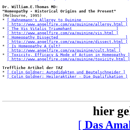
Dr. William.E.Thomas MD: 

"Homeopathy - Historical Origins and the Present"
(Melbourne, 1995)

* 
[ Hahnemann's Allergy to Quinine                   ]
[ http://www.angelfire.com/va/quinine/allergy.html ]
* 
[ The Vis Vitalis Triumphant                   ]
[ http://www.angelfire.com/va/quinine/vis.html ]
* 
[ Homeopathy Dissected                             ]
[ http://www.angelfire.com/va/quinine/dissect.html ]
* 
[ Is Homeopathy A Cult?                         ]
[ http://www.angelfire.com/va/quinine/cult.html ]
* 
[ Toxicity, Efficacy & Mode of Action in Homeopathy ]
[ http://www.angelfire.com/va/quinine/toxicity.html ]
Treffliche Artikel der TAZ
* 
[ Colin Goldner: Autodidakten und Beutelschneider ]
* 
[ Colin Goldner: Heilpraktiker - Die Qualifikation ]
hier ge
[
Das Ama