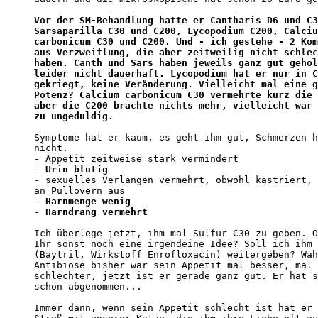
Vor der SM-Behandlung hatte er Cantharis D6 und C3
Sarsaparilla C30 und C200, Lycopodium C200, Calciu
carbonicum C30 und C200. Und - ich gestehe - 2 Kom
aus Verzweiflung, die aber zeitweilig nicht schlec
haben. Canth und Sars haben jeweils ganz gut gehol
leider nicht dauerhaft. Lycopodium hat er nur in C
gekriegt, keine Veränderung. Vielleicht mal eine g
Potenz? Calcium carbonicum C30 vermehrte kurz die 
aber die C200 brachte nichts mehr, vielleicht war 
zu ungeduldig.
Symptome hat er kaum, es geht ihm gut, Schmerzen h
nicht.

- Appetit zeitweise stark vermindert

- 
Urin blutig
- sexuelles Verlangen vermehrt, obwohl kastriert, 
an Pullovern aus

- 
Harnmenge wenig
- 
Harndrang vermehrt
Ich überlege jetzt, ihm mal Sulfur C30 zu geben. O
Ihr sonst noch eine irgendeine Idee? Soll ich ihm 
(Baytril, Wirkstoff Enrofloxacin) weitergeben? Wäh
Antibiose bisher war sein Appetit mal besser, mal 
schlechter, jetzt ist er gerade ganz gut. Er hat s
schön abgenommen...

Immer dann, wenn sein Appetit schlecht ist hat er 