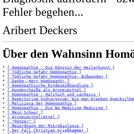
Fehler begehen...
Aribert Deckers
Über den Wahnsinn Homö
* 
[ Homöopathie : Die Königin der Heilerkunst ]
* 
[ Tödliche Gefahr Homöopathie ]
* 
[ Tödliche Gefahr Homöopathie: Bißwunden ]
* 
[ Danke, Herr Homöopath! ]
* 
[ Homöopathische Kindesmißhandlung ]
* 
[ Hundescheiße als Arzneimittel ]
* 
[ Homöopathie : Halstuch und Lachesis ]
* 
[ Repertorium hydrargyrum: Wie man Kranken Quecksilbe
* 
[ Maliciosa der Homöopathie ]
* 
[ Homöopathie - Die No-Medicine Medicine ]
* 
[ Mein Schwur ]
* 
[ Arzneimittelrätsel ]
* 
[ "Petze!" ]
* 
[ Neuordnung der Mikrobiologie ]
* 
[ Der Fall Christian Grießhammer ]