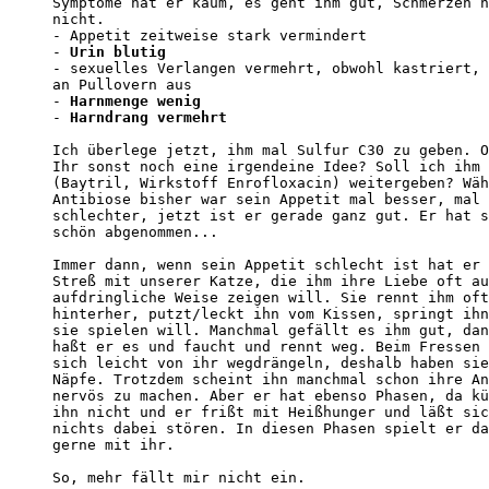
Symptome hat er kaum, es geht ihm gut, Schmerzen h
nicht.

- Appetit zeitweise stark vermindert

- 
Urin blutig
- sexuelles Verlangen vermehrt, obwohl kastriert, 
an Pullovern aus

- 
Harnmenge wenig
- 
Harndrang vermehrt
Ich überlege jetzt, ihm mal Sulfur C30 zu geben. O
Ihr sonst noch eine irgendeine Idee? Soll ich ihm 
(Baytril, Wirkstoff Enrofloxacin) weitergeben? Wäh
Antibiose bisher war sein Appetit mal besser, mal 
schlechter, jetzt ist er gerade ganz gut. Er hat s
schön abgenommen...

Immer dann, wenn sein Appetit schlecht ist hat er 
Streß mit unserer Katze, die ihm ihre Liebe oft au
aufdringliche Weise zeigen will. Sie rennt ihm oft
hinterher, putzt/leckt ihn vom Kissen, springt ihn
sie spielen will. Manchmal gefällt es ihm gut, dan
haßt er es und faucht und rennt weg. Beim Fressen 
sich leicht von ihr wegdrängeln, deshalb haben sie
Näpfe. Trotzdem scheint ihn manchmal schon ihre An
nervös zu machen. Aber er hat ebenso Phasen, da kü
ihn nicht und er frißt mit Heißhunger und läßt sic
nichts dabei stören. In diesen Phasen spielt er da
gerne mit ihr.

So, mehr fällt mir nicht ein. 
