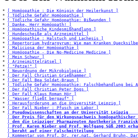
* 
[ Homöopathie : Die Königin der Heilerkunst ]
* 
[ Tödliche Gefahr Homöopathie ]
* 
[ Tödliche Gefahr Homöopathie: Bißwunden ]
* 
[ Danke, Herr Homöopath! ]
* 
[ Homöopathische Kindesmißhandlung ]
* 
[ Hundescheiße als Arzneimittel ]
* 
[ Homöopathie : Halstuch und Lachesis ]
* 
[ Repertorium hydrargyrum: Wie man Kranken Quecksilbe
* 
[ Maliciosa der Homöopathie ]
* 
[ Homöopathie - Die No-Medicine Medicine ]
* 
[ Mein Schwur ]
* 
[ Arzneimittelrätsel ]
* 
[ "Petze!" ]
* 
[ Neuordnung der Mikrobiologie ]
* 
[ Der Fall Christian Grießhammer ]
* 
[ Der Fall Bea Soldat-Braun ]
* 
[ Tödliche Gefahr Homöopathie: Falschbehandlung bei A
* 
[ Der Fall Christian Peter Dogs ]
* 
[ Der Fall Klaus Roman Hör ]
* 
[ "Wasser fließt bergauf" ]
* 
[ Herausforderung an die Universität Leipzig ]
* 
[ Der Fall Nieber : Pfusch im Labor ]
* 
[ 
Pseudowissenschaften an der Universität Leipzig    
[ 
Der Preis für den Wirkungsnachweis homöopathischer 
[ 
den die Leipziger Pharmazeuten Apothekerin Franzisk
[ 
Prof. Karen Nieber und Prof. Wolfgang Süß 2003 erha
[ 
beruht auf einer Falschmitteilung                  
[ Kommentar von Prof. Dr. rer.nat. Gerhard Bruhn, Dar