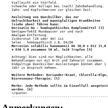
Vielleicht ein Störfeld. 

Schwäche oder Kollaps bei (nach) Zahnbehandlung. 

Zahn- und Kopfschmerzen zur gleichen Zeit. 

Ausleitung von Quecksilber, das zur

Unfruchtbarkeit und mannigfaltigen Krankheiten

(siehe oben) führen kann: 

Derivatio Ha - homöopathisches Komplexmittel [3]

DentaperfektÉ Mundwasser vor und nach

Amalgam-Entfernung 

Zinkorotat (20 oder 40) 1x1 

Mercusius solubilis hanemannii D6 30,0 + D12 15,0

+ D30 5,0 zusammen 50 ml, 3x10 Tropfen [4]
Achtung! Dies sind nur Möglichkeiten, alle

Behandlungen nur mit Arzt und Zahnarzt zusammen.

Endgültige Quecksilber-Ausleitungen können über 1

Jahr in Anspruch nehmen. 

Weitere Methoden: Koriander-Kraut, Chlorella-Alge,

Bioresonanz-Therapie; [5]
Merke: Jede Methode sollte im Einzelfall ausgetest
werden. [6]

</quote>

--------------------------------------------------
Anmerkungen: