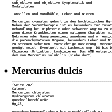
subjektive und objektive Symptomatik und 

Modalitäten :

Tonsillen und Mundhöhle, Leber und Nieren.

Mercurius cyanatus gehört zu den hochtoxischen Hg-
Neben der Serumtherapie ist es besonders zur zusät
Behandlung bei Diphterie oder schwerer Angina zu e
wenn diese Krankheiten einen malignen Charakter mi
Nekrosen oder Gangraeneszenz annehmen und offensic
die parenchymatösen Organe, besonders Leber und Ni
zu streuen scheinen. Vorsichtige Dosierung! Mercur
genügt meist. Eventuell mit Lachesis Amp. D8 bis D
Chinacea (Urtinktur) kombinieren. Das AMB entspric
dem von Mercurius solubilis (siehe dort). 

--------------------------------------------------
Mercurius dulcis
--------------------------------------------------
(Seite 202)

Calomel

Mercurius chloratus

Hydrargyrum chloratum

Quecksilberchlorür

Hg
Cl
2
2
Verschreibungspflichtig bis einschließlich D3
