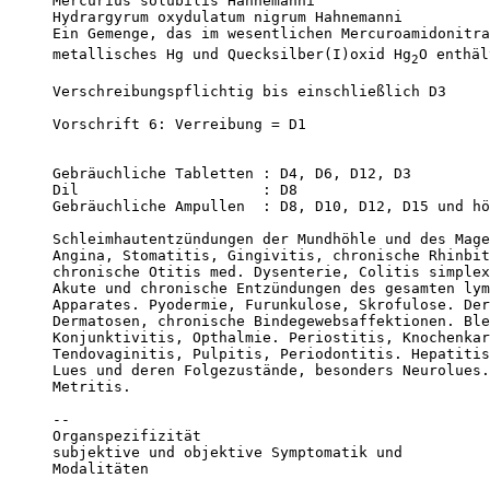
Mercurius solubilis Hahnemanni

Hydrargyrum oxydulatum nigrum Hahnemanni

Ein Gemenge, das im wesentlichen Mercuroamidonitra
metallisches Hg und Quecksilber(I)oxid Hg
O enthäl
2
Verschreibungspflichtig bis einschließlich D3

Vorschrift 6: Verreibung = D1

Gebräuchliche Tabletten : D4, D6, D12, D3

Dil                     : D8

Gebräuchliche Ampullen  : D8, D10, D12, D15 und hö
Schleimhautentzündungen der Mundhöhle und des Mage
Angina, Stomatitis, Gingivitis, chronische Rhinbit
chronische Otitis med. Dysenterie, Colitis simplex
Akute und chronische Entzündungen des gesamten lym
Apparates. Pyodermie, Furunkulose, Skrofulose. Der
Dermatosen, chronische Bindegewebsaffektionen. Ble
Konjunktivitis, Opthalmie. Periostitis, Knochenkar
Tendovaginitis, Pulpitis, Periodontitis. Hepatitis
Lues und deren Folgezustände, besonders Neurolues.
Metritis. 

--

Organspezifizität 

subjektive und objektive Symptomatik und 

Modalitäten 
