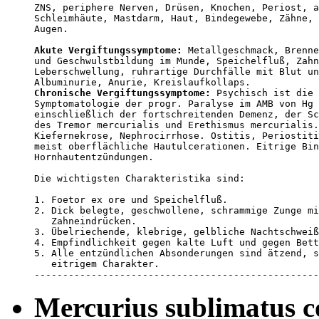
ZNS, periphere Nerven, Drüsen, Knochen, Periost, a
Schleimhäute, Mastdarm, Haut, Bindegewebe, Zähne, 
Augen. 

Akute Vergiftungssymptome:
 Metallgeschmack, Brenne
und Geschwulstbildung im Munde, Speichelfluß, Zahn
Leberschwellung, ruhrartige Durchfälle mit Blut un
Chronische Vergiftungssymptome:
 Psychisch ist die 
Symptomatologie der progr. Paralyse im AMB von Hg 
einschließlich der fortschreitenden Demenz, der Sc
des Tremor mercurialis und Erethismus mercurialis.
Kiefernekrose, Nephrocirrhose. Ostitis, Periostiti
meist oberflächliche Hautulcerationen. Eitrige Bin
Hornhautentzündungen. 

Die wichtigsten Charakteristika sind:

1. Foetor ex ore und Speichelfluß.

2. Dick belegte, geschwollene, schrammige Zunge mi
   Zahneindrücken.

3. Übelriechende, klebrige, gelbliche Nachtschweiß
4. Empfindlichkeit gegen kalte Luft und gegen Bett
5. Alle entzündlichen Absonderungen sind ätzend, s
   eitrigem Charakter. 

--------------------------------------------------
Mercurius sublimatus c