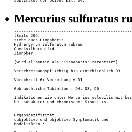
sublimatus corrosivus Dil. D4.

--------------------------------------------------
Mercurius sulfuratus r
--------------------------------------------------
(Seite 206)

siehe auch Cinnabaris

Hydrargyrum sulfuratum rubrum

Quecksilbersulfid

Zinnober

(wird allgemein als "Cinnabaris" rezeptiert)

Verschreibungspflichtig bis einschließlich D3

Vorschrift 6: Verreibung = D1

Gebräuchliche Tabletten : D4, D3, D6

Indikationen wie unter Mercurius solubilis mit bes
bei subakuter und chronischer Sinusitis.

--

Organspezifizität 

subjektive und objektive Symptomatik und 

Modalitäten :
