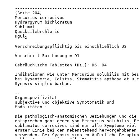
--------------------------------------------------
(Seite 204)

Mercurius corrosivus

Hydrargyrum bichloratum

Sublimat

Quecksilebrchlorid

HgCl
2
Verschreibungspflichtig bis einschließlich D3

Vorschrift 5a: Lösung = D1

Gebräuchliche Tabletten (Dil): D6, D4

Indikationen wie unter Mercurius solubilis mit bes
bei Dysenterie, Colitis, Stomatitis apthosa et ulc
Sycosis simplex barbae.

--

Organspezifizität 

subjektive und objektive Symptomatik und 

Modalitäten :

Die pathologisch-anatomischen Beziehungen und die 
entsprechen ganz denen von Mercurius solubilis. Be
sublimatus corrosivus sind nur alle Symptome viel 
erster Linie bei den nebenstehend hervorgehobenen 
verwenden. Bei Sycosis simplex äußerliche Betupfun