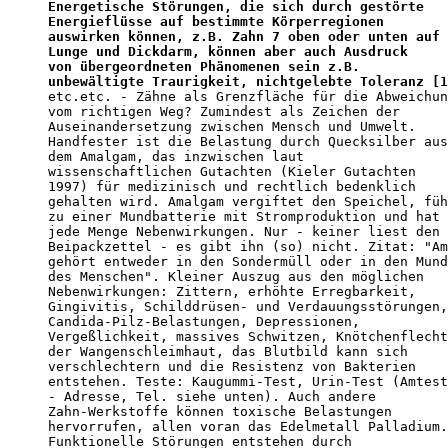
Energetische Störungen, die sich durch gestörte

Energieflüsse auf bestimmte Körperregionen

auswirken können, z.B. Zahn 7 oben oder unten auf

Lunge und Dickdarm, können aber auch Ausdruck

von übergeordneten Phänomenen sein z.B.

unbewältigte Traurigkeit, nichtgelebte Toleranz [1

etc.etc. - Zähne als Grenzfläche für die Abweichun
vom richtigen Weg? Zumindest als Zeichen der

Auseinandersetzung zwischen Mensch und Umwelt. 

Handfester ist die Belastung durch Quecksilber aus

dem Amalgam, das inzwischen laut

wissenschaftlichen Gutachten (Kieler Gutachten

1997) für medizinisch und rechtlich bedenklich

gehalten wird. Amalgam vergiftet den Speichel, füh
zu einer Mundbatterie mit Stromproduktion und hat

jede Menge Nebenwirkungen. Nur - keiner liest den

Beipackzettel - es gibt ihn (so) nicht. Zitat: "Am
gehört entweder in den Sondermüll oder in den Mund

des Menschen". Kleiner Auszug aus den möglichen

Nebenwirkungen: Zittern, erhöhte Erregbarkeit,

Gingivitis, Schilddrüsen- und Verdauungsstörungen,

Candida-Pilz-Belastungen, Depressionen,

Vergeßlichkeit, massives Schwitzen, Knötchenflecht
der Wangenschleimhaut, das Blutbild kann sich

verschlechtern und die Resistenz von Bakterien

entstehen. Teste: Kaugummi-Test, Urin-Test (Amtest

- Adresse, Tel. siehe unten). Auch andere

Zahn-Werkstoffe können toxische Belastungen

hervorrufen, allen voran das Edelmetall Palladium.
Funktionelle Störungen entstehen durch
