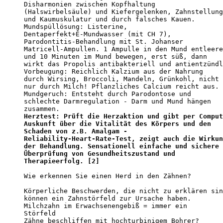
Disharmonien zwischen Kopfhaltung

(Halswirbelsäule) und Kiefergelenken, Zahnstellung

und Kaumuskulatur und durch falsches Kauen. 

Mundspüllösung: Listerine,

Dentaperfekt+É-Mundwasser (mit CH 7),

Parodontitis-Behandlung mit St. Johanser

Matricell-Ampullen. 1 Ampulle in den Mund entleere
und 10 Minuten im Mund bewegen, erst süß, dann

wirkt das Propolis antibakteriell und antientzündl
Vorbeugung: Reichlich Kalzium aus der Nahrung

durch Wirsing, Broccoli, Mandeln, Grünkohl, nicht

nur durch Milch! Pflanzliches Calcium reicht aus. 

Mundgeruch: Entsteht durch Parodontose und

schlechte Darmregulation - Darm und Mund hängen

Herztest: Prüft die Herzaktion und gibt per Comput
Auskunft über die Vitalität des Körpers und den

Schaden von z.B. Amalgam -

Reliability-Heart-Rate-Test, zeigt auch die Wirkun
der Behandlung. Sensationell einfache und sichere

Überprüfung von Gesundheitszustand und

Therapieerfolg. [2]
Wie erkennen Sie einen Herd in den Zähnen? 

Körperliche Beschwerden, die nicht zu erklären sin
können ein Zahnstörfeld zur Ursache haben. 

Milchzahn im Erwachsenengebiß = immer ein

Störfeld 

Zähne beschliffen mit hochturbinigem Bohrer?
