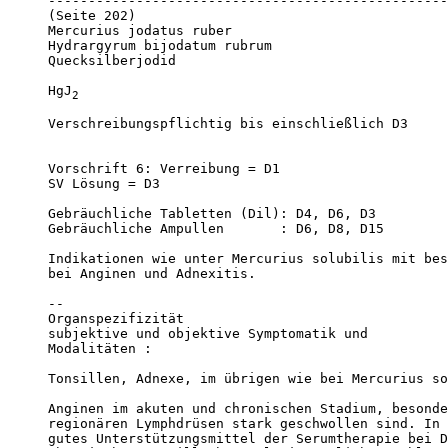
--------------------------------------------------
(Seite 202)

Mercurius jodatus ruber

Hydrargyrum bijodatum rubrum

Quecksilberjodid

HgJ
2
Verschreibungspflichtig bis einschließlich D3

Vorschrift 6: Verreibung = D1

SV Lösung = D3

Gebräuchliche Tabletten (Dil): D4, D6, D3

Gebräuchliche Ampullen       : D6, D8, D15

Indikationen wie unter Mercurius solubilis mit bes
bei Anginen und Adnexitis.

--

Organspezifizität 

subjektive und objektive Symptomatik und 

Modalitäten :

Tonsillen, Adnexe, im übrigen wie bei Mercurius so
Anginen im akuten und chronischen Stadium, besonde
regionären Lymphdrüsen stark geschwollen sind. In 
gutes Unterstützungsmittel der Serumtherapie bei D