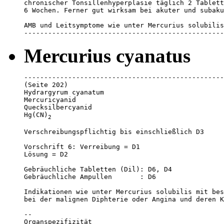
chronischer Tonsillenhyperplasie täglich 2 Tablett
6 Wochen. Ferner gut wirksam bei akuter und subaku
AMB und Leitsymptome wie unter Mercurius solubilis
--------------------------------------------------
Mercurius cyanatus
--------------------------------------------------
(Seite 202)

Hydrargyrum cyanatum

Mercuricyanid

Quecksilbercyanid

Hg(CN)
2
Verschreibungspflichtig bis einschließlich D3

Vorschrift 6: Verreibung = D1

Lösung = D2

Gebräuchliche Tabletten (Dil): D6, D4

Gebräuchliche Ampullen       : D6

Indikationen wie unter Mercurius solubilis mit bes
bei der malignen Diphterie oder Angina und deren K
--

Organspezifizität 
