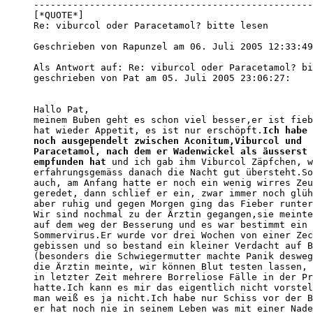
--------------------------------------------------
[*QUOTE*]

Re: viburcol oder Paracetamol? bitte lesen

Geschrieben von Rapunzel am 06. Juli 2005 12:33:49
Als Antwort auf: Re: viburcol oder Paracetamol? bi
geschrieben von Pat am 05. Juli 2005 23:06:27:

Hallo Pat,

meinem Buben geht es schon viel besser,er ist fieb
hat wieder Appetit, es ist nur erschöpft.
Ich habe 
noch ausgependelt zwischen Aconitum,Viburcol und 

Paracetamol, nach dem er Wadenwickel als äusserst 
empfunden hat
 und ich gab ihm Viburcol Zäpfchen, w
erfahrungsgemäss danach die Nacht gut übersteht.So
auch, am Anfang hatte er noch ein wenig wirres Zeu
geredet, dann schlief er ein, zwar immer noch glüh
aber ruhig und gegen Morgen ging das Fieber runter
Wir sind nochmal zu der Ärztin gegangen,sie meinte
auf dem weg der Besserung und es war bestimmt ein 

Sommervirus.Er wurde vor drei Wochen von einer Zec
gebissen und so bestand ein kleiner Verdacht auf B
(besonders die Schwiegermutter machte Panik desweg
die Ärztin meinte, wir können Blut testen lassen, 
in letzter Zeit mehrere Borreliose Fälle in der Pr
hatte.Ich kann es mir das eigentlich nicht vorstel
man weiß es ja nicht.Ich habe nur Schiss vor der B
er hat noch nie in seinem Leben was mit einer Nade