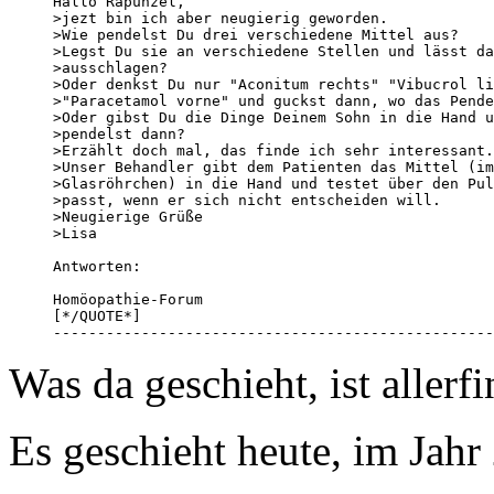
Hallo Rapunzel,

>jezt bin ich aber neugierig geworden.

>Wie pendelst Du drei verschiedene Mittel aus?

>Legst Du sie an verschiedene Stellen und lässt da
>ausschlagen?

>Oder denkst Du nur "Aconitum rechts" "Vibucrol li
>"Paracetamol vorne" und guckst dann, wo das Pende
>Oder gibst Du die Dinge Deinem Sohn in die Hand u
>pendelst dann?

>Erzählt doch mal, das finde ich sehr interessant.

>Unser Behandler gibt dem Patienten das Mittel (im
>Glasröhrchen) in die Hand und testet über den Pul
>passt, wenn er sich nicht entscheiden will.

>Neugierige Grüße

>Lisa

Antworten:

Homöopathie-Forum

[*/QUOTE*]

--------------------------------------------------
Was da geschieht, ist allerfin
Es geschieht heute, im Jahr 