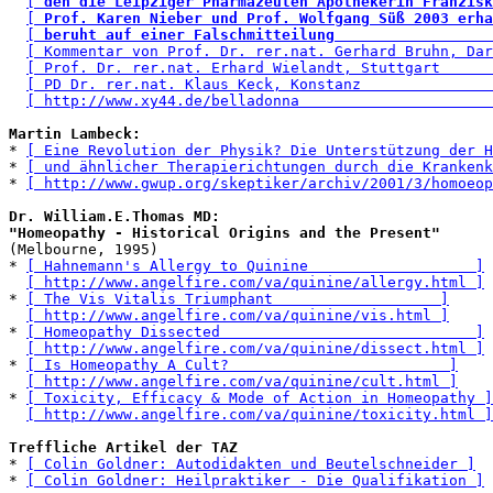
[ 
den die Leipziger Pharmazeuten Apothekerin Franzisk
[ 
Prof. Karen Nieber und Prof. Wolfgang Süß 2003 erha
[ 
beruht auf einer Falschmitteilung                  
[ Kommentar von Prof. Dr. rer.nat. Gerhard Bruhn, Dar
[ Prof. Dr. rer.nat. Erhard Wielandt, Stuttgart      
[ PD Dr. rer.nat. Klaus Keck, Konstanz               
[ http://www.xy44.de/belladonna                      
Martin Lambeck:
* 
[ Eine Revolution der Physik? Die Unterstützung der H
* 
[ und ähnlicher Therapierichtungen durch die Krankenk
* 
[ http://www.gwup.org/skeptiker/archiv/2001/3/homoeop
Dr. William.E.Thomas MD: 

"Homeopathy - Historical Origins and the Present"
(Melbourne, 1995)

* 
[ Hahnemann's Allergy to Quinine                   ]
[ http://www.angelfire.com/va/quinine/allergy.html ]
* 
[ The Vis Vitalis Triumphant                   ]
[ http://www.angelfire.com/va/quinine/vis.html ]
* 
[ Homeopathy Dissected                             ]
[ http://www.angelfire.com/va/quinine/dissect.html ]
* 
[ Is Homeopathy A Cult?                         ]
[ http://www.angelfire.com/va/quinine/cult.html ]
* 
[ Toxicity, Efficacy & Mode of Action in Homeopathy ]
[ http://www.angelfire.com/va/quinine/toxicity.html ]
Treffliche Artikel der TAZ
* 
[ Colin Goldner: Autodidakten und Beutelschneider ]
* 
[ Colin Goldner: Heilpraktiker - Die Qualifikation ]