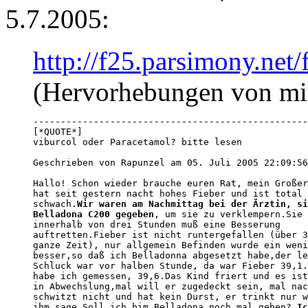
5.7.2005:
http://f25.parsimony.ne
(Hervorhebungen von mi
--------------------------------------------------
[*QUOTE*]

viburcol oder Paracetamol? bitte lesen

Geschrieben von Rapunzel am 05. Juli 2005 22:09:56
Hallo! Schon wieder brauche euren Rat, mein Großer
hat seit gestern nacht hohes Fieber und ist total 
schwach.
Wir waren am Nachmittag bei der Ärztin, si
Belladona C200 gegeben
, um sie zu verklempern.Sie 
innerhalb von drei Stunden muß eine Besserung 

auftretten.Fieber ist nicht runtergefallen (über 3
ganze Zeit), nur allgemein Befinden wurde ein weni
besser,so daß ich Belladonna abgesetzt habe,der le
Schluck war vor halben Stunde, da war Fieber 39,1.
habe ich gemessen, 39,6.Das Kind friert und es ist
in Abwechslung,mal will er zugedeckt sein, mal nac
schwitzt nicht und hat kein Durst, er trinkt nur w
ihm sage.Soll ich him Belladona noch mal geben? 
Ic