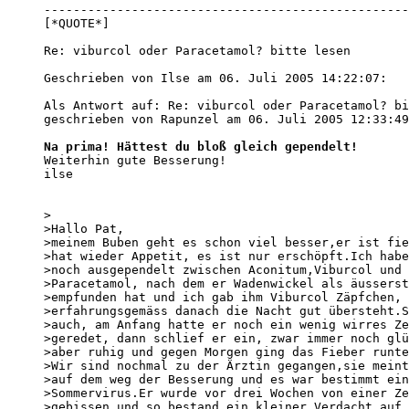
--------------------------------------------------
[*QUOTE*]

Re: viburcol oder Paracetamol? bitte lesen

Geschrieben von Ilse am 06. Juli 2005 14:22:07:

Als Antwort auf: Re: viburcol oder Paracetamol? bi
geschrieben von Rapunzel am 06. Juli 2005 12:33:49
Na prima! Hättest du bloß gleich gependelt!

Weiterhin gute Besserung!

ilse

>

>Hallo Pat,

>meinem Buben geht es schon viel besser,er ist fie
>hat wieder Appetit, es ist nur erschöpft.Ich habe
>noch ausgependelt zwischen Aconitum,Viburcol und 

>Paracetamol, nach dem er Wadenwickel als äusserst
>empfunden hat und ich gab ihm Viburcol Zäpfchen, 
>erfahrungsgemäss danach die Nacht gut übersteht.S
>auch, am Anfang hatte er noch ein wenig wirres Ze
>geredet, dann schlief er ein, zwar immer noch glü
>aber ruhig und gegen Morgen ging das Fieber runte
>Wir sind nochmal zu der Ärztin gegangen,sie meint
>auf dem weg der Besserung und es war bestimmt ein
>Sommervirus.Er wurde vor drei Wochen von einer Ze
>gebissen und so bestand ein kleiner Verdacht auf 