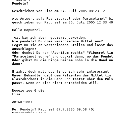
Pendeln?

Geschrieben von Lisa am 07. Juli 2005
 08:23:12:

Als Antwort auf: Re: viburcol oder Paracetamol? bi
geschrieben von Rapunzel am 06. Juli 2005 12:33:49
Hallo Rapunzel,

Wie pendelst Du drei verschiedene Mittel aus?

Legst Du sie an verschiedene Stellen und lässt das
ausschlagen?

Oder denkst Du nur "Aconitum rechts" "Vibucrol lin
"Paracetamol vorne" und guckst dann, wo das Pendel
Oder gibst Du die Dinge Deinem Sohn in die Hand un
dann?
Unser Behandler gibt dem Patienten das Mittel (im 

Glasröhrchen) in die Hand und testet über den Puls
passt, wenn er sich nicht entscheiden will.
Neugierige Grüße

Lisa

Antworten:

Re: Pendeln? Rapunzel 07.7.2005 09:58 (0) 
