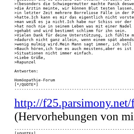
>(besonders die Schwiegermutter machte Panik deswe
>die Ärztin meinte, wir können Blut testen lassen,
>in letzter Zeit mehrere Borreliose Fälle in der P
>hatte.Ich kann es mir das eigentlich nicht vorste
>man weiß es ja nicht.Ich habe nur Schiss vor der 
>hat noch nie in seinem Leben was mit einer Nadel 
>gehabt und wird bestimmt schlimm für ihn sein.

>Vielen Dank für deine Unterstützung, ich fühlte m
>dadurch nicht ganz allein, wenn einem spät abends
>wenig mulmig wird.Mein Mann sagt immer, ich soll 
>Bauch hören,ich tue es auch meistens,aber es ist 
>Situationen nicht immer einfach.

>Liebe Grüße,

>Rapunzel

Antworten:

Homöopathie-Forum

[*/QUOTE*]

--------------------------------------------------
http://f25.parsimony.ne
(Hervorhebungen von mi
--------------------------------------------------