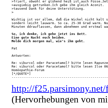
>friert, obwohl er glühend heiß ist,auch Füsse.Jet
>ausgiebig getrunken.Ich gebe ihm gleich Aconit.

>tausend Dank für deine Unterstützung.

>

Wichtig ist vor allem, daß die Wickel nicht kalt s
sondern leicht lauwarm. So ca. 25-30 Grad warm. Nu
Minuten ddrauflassen, dann abnehmen und erstmal wa
So, ich denke, ich gehe jetzt ins Bett.

Eine gute Nacht euch beiden.

Melde dich morgen mal, wie's ihm geht.
Pat 

Antworten:

Re: viburcol oder Paracetamol? bitte lesen Rapunze
Re: viburcol oder Paracetamol? bitte lesen Ilse 06
Homöopathie-Forum

[*/QUOTE*]

--------------------------------------------------
http://f25.parsimony.ne
(Hervorhebungen von mi