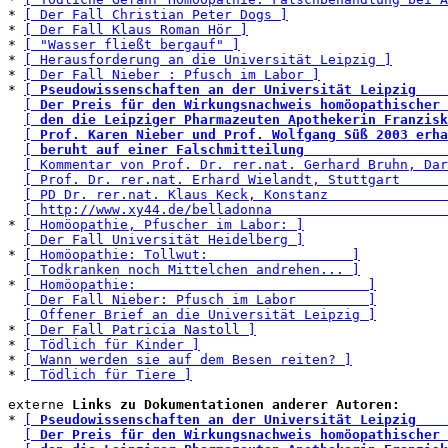
* 
[ Der Fall Christian Peter Dogs ]
* 
[ Der Fall Klaus Roman Hör ]
* 
[ "Wasser fließt bergauf" ]
* 
[ Herausforderung an die Universität Leipzig ]
* 
[ Der Fall Nieber : Pfusch im Labor ]
* 
[ 
Pseudowissenschaften an der Universität Leipzig    
[ 
Der Preis für den Wirkungsnachweis homöopathischer 
[ 
den die Leipziger Pharmazeuten Apothekerin Franzisk
[ 
Prof. Karen Nieber und Prof. Wolfgang Süß 2003 erha
[ 
beruht auf einer Falschmitteilung                  
[ Kommentar von Prof. Dr. rer.nat. Gerhard Bruhn, Dar
[ Prof. Dr. rer.nat. Erhard Wielandt, Stuttgart      
[ PD Dr. rer.nat. Klaus Keck, Konstanz               
[ http://www.xy44.de/belladonna                      
* 
[ Homöopathie, Pfuscher im Labor: ]
[ Der Fall Universität Heidelberg ]
* 
[ Homöopathie: Tollwut:                  ]
[ Todkranken noch Mittelchen andrehen... ]
* 
[ Homöopathie:                             ]
[ Der Fall Nieber: Pfusch im Labor         ]
[ Offener Brief an die Universität Leipzig ]
* 
[ Der Fall Patricia Nastoll ]
* 
[ Tödlich für Kinder ]
* 
[ Wann werden sie auf dem Besen reiten? ]
* 
[ Tödlich für Tiere ]
externe 
Links zu Dokumentationen anderer Autoren:
* 
[ 
Pseudowissenschaften an der Universität Leipzig    
[ 
Der Preis für den Wirkungsnachweis homöopathischer 