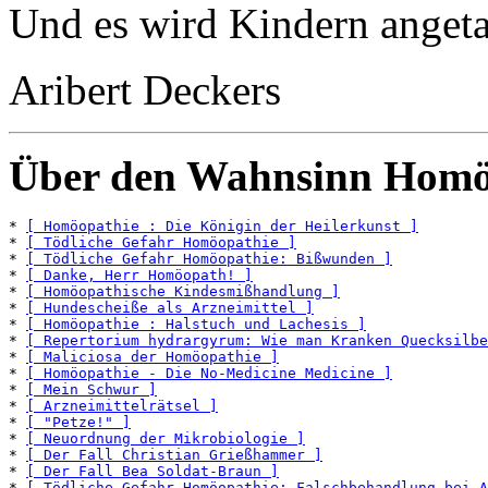
Und es wird Kindern angeta
Aribert Deckers
Über den Wahnsinn Homö
* 
[ Homöopathie : Die Königin der Heilerkunst ]
* 
[ Tödliche Gefahr Homöopathie ]
* 
[ Tödliche Gefahr Homöopathie: Bißwunden ]
* 
[ Danke, Herr Homöopath! ]
* 
[ Homöopathische Kindesmißhandlung ]
* 
[ Hundescheiße als Arzneimittel ]
* 
[ Homöopathie : Halstuch und Lachesis ]
* 
[ Repertorium hydrargyrum: Wie man Kranken Quecksilbe
* 
[ Maliciosa der Homöopathie ]
* 
[ Homöopathie - Die No-Medicine Medicine ]
* 
[ Mein Schwur ]
* 
[ Arzneimittelrätsel ]
* 
[ "Petze!" ]
* 
[ Neuordnung der Mikrobiologie ]
* 
[ Der Fall Christian Grießhammer ]
* 
[ Der Fall Bea Soldat-Braun ]
* 
[ Tödliche Gefahr Homöopathie: Falschbehandlung bei A