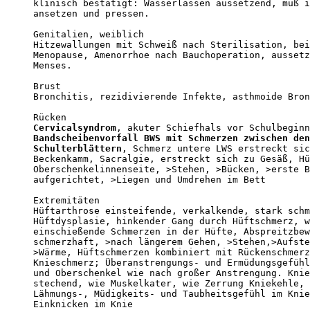
klinisch bestätigt: Wasserlassen aussetzend, muß i
ansetzen und pressen.

Genitalien, weiblich

Hitzewallungen mit Schweiß nach Sterilisation, bei
Menopause, Amenorrhoe nach Bauchoperation, aussetz
Menses.

Brust

Bronchitis, rezidivierende Infekte, asthmoide Bron
Cervicalsyndrom
Bandscheibenvorfall BWS mit Schmerzen zwischen den

Schulterblättern
, Schmerz untere LWS erstreckt sic
Beckenkamm, Sacralgie, erstreckt sich zu Gesäß, Hü
Oberschenkelinnenseite, >Stehen, >Bücken, >erste B
aufgerichtet, >Liegen und Umdrehen im Bett

Extremitäten

Hüftarthrose einsteifende, verkalkende, stark schm
Hüftdysplasie, hinkender Gang durch Hüftschmerz, w
einschießende Schmerzen in der Hüfte, Abspreitzbew
schmerzhaft, >nach längerem Gehen, >Stehen,>Aufste
>Wärme, Hüftschmerzen kombiniert mit Rückenschmerz
Knieschmerz; Überanstrengungs- und Ermüdungsgefühl
und Oberschenkel wie nach großer Anstrengung. Knie
stechend, wie Muskelkater, wie Zerrung Kniekehle, 
Lähmungs-, Müdigkeits- und Taubheitsgefühl im Knie
Einknicken im Knie
