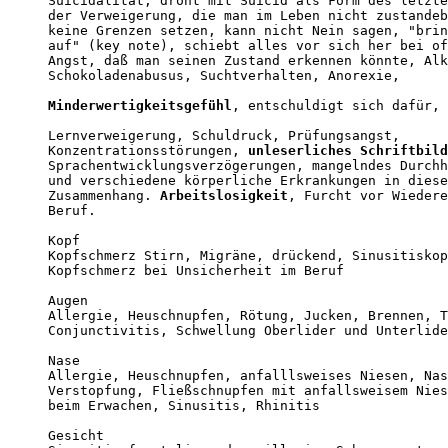
Suicidalität, droht mit Suicid als Form des letzte
der Verweigerung, die man im Leben nicht zustandeb
keine Grenzen setzen, kann nicht Nein sagen, "brin
auf" (key note), schiebt alles vor sich her bei of
Angst, daß man seinen Zustand erkennen könnte, Alk
Schokoladenabusus, Suchtverhalten, Anorexie,

Minderwertigkeitsgefühl
, entschuldigt sich dafür, 
Lernverweigerung, Schuldruck, Prüfungsangst,

Konzentrationsstörungen, 
unleserliches Schriftbild
Sprachentwicklungsverzögerungen, mangelndes Durchh
und verschiedene körperliche Erkrankungen in diese
Zusammenhang. 
Arbeitslosigkeit
, Furcht vor Wiedere
Beruf.

Kopf

Kopfschmerz Stirn, Migräne, drückend, Sinusitiskop
Kopfschmerz bei Unsicherheit im Beruf

Augen

Allergie, Heuschnupfen, Rötung, Jucken, Brennen, T
Conjunctivitis, Schwellung Oberlider und Unterlide
Nase

Allergie, Heuschnupfen, anfalllsweises Niesen, Nas
Verstopfung, Fließschnupfen mit anfallsweisem Nies
beim Erwachen, Sinusitis, Rhinitis

Gesicht
