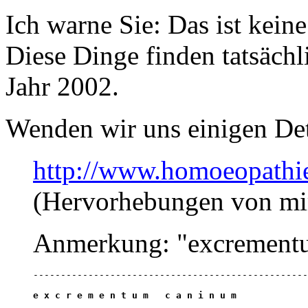
Ich warne Sie: Das ist keine
Diese Dinge finden tatsächli
Jahr 2002.
Wenden wir uns einigen Det
http://www.homoeopathi
(Hervorhebungen von mi
Anmerkung: "excrementu
--------------------------------------------------
e x c r e m e n t u m   c a n i n u m