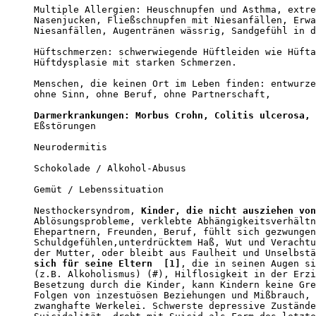
Multiple Allergien: Heuschnupfen und Asthma, extre
Nasenjucken, Fließschnupfen mit Niesanfällen, Erwa
Niesanfällen, Augentränen wässrig, Sandgefühl in d
Hüftschmerzen: schwerwiegende Hüftleiden wie Hüfta
Hüftdysplasie mit starken Schmerzen.

Menschen, die keinen Ort im Leben finden: entwurze
ohne Sinn, ohne Beruf, ohne Partnerschaft,

Darmerkrankungen: Morbus Crohn, Colitis ulcerosa,

Eßstörungen

Neurodermitis

Schokolade / Alkohol-Abusus

Gemüt / Lebenssituation

Nesthockersyndrom, 
Kinder, die nicht ausziehen von
Ablösungsprobleme, verklebte Abhängigkeitsverhältn
Ehepartnern, Freunden, Beruf, fühlt sich gezwungen
Schuldgefühlen,unterdrücktem Haß, Wut und Verachtu
der Mutter, oder bleibt aus Faulheit und Unselbstä
sich für seine Eltern  [1]
, die in seinen Augen si
(z.B. Alkoholismus) (#), Hilflosigkeit in der Erzi
Besetzung durch die Kinder, kann Kindern keine Gre
Folgen von inzestuösen Beziehungen und Mißbrauch, 
zwanghafte Werkelei. Schwerste depressive Zustände