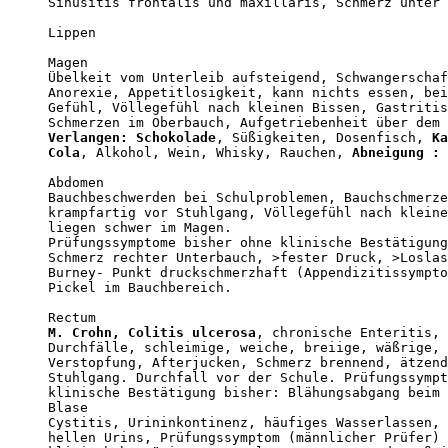
Sinusitis frontalis und maxillaris, Schmerz unter 
Lippen

Magen

Übelkeit vom Unterleib aufsteigend, Schwangerschaf
Anorexie, Appetitlosigkeit, kann nichts essen, bei
Gefühl, Völlegefühl nach kleinen Bissen, Gastritis
Verlangen: Schokolade
, Süßigkeiten, Dosenfisch, 
Ka
Cola
, Alkohol, Wein, Whisky, Rauchen, 
Abneigung : 
Abdomen

Bauchbeschwerden bei Schulproblemen, Bauchschmerze
krampfartig vor Stuhlgang, Völlegefühl nach kleine
liegen schwer im Magen.

Prüfungssymptome bisher ohne klinische Bestätigung
Schmerz rechter Unterbauch, >fester Druck, >Loslas
Burney- Punkt druckschmerzhaft (Appendizitissympto
Pickel im Bauchbereich.

M. Crohn, Colitis ulcerosa
, chronische Enteritis, 
Durchfälle, schleimige, weiche, breiige, wäßrige, 
Verstopfung, Afterjucken, Schmerz brennend, ätzend
Stuhlgang. Durchfall vor der Schule. Prüfungssympt
klinische Bestätigung bisher: Blähungsabgang beim 
Blase

Cystitis, Urininkontinenz, häufiges Wasserlassen, 
hellen Urins, Prüfungssymptom (männlicher Prüfer) 