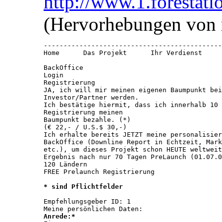
http://www.1.forestatio
(Hervorhebungen von 
---------------------------------------------
Home      Das Projekt      Ihr Verdienst     
BackOffice

Login  

Registrierung 

JA, ich will mir meinen eigenen Baumpunkt bei
Investor/Partner werden. 

Ich bestätige hiermit, dass ich innerhalb 10 
Registrierung meinen

Baumpunkt bezahle. (*) 

(€ 22,- / U.S.$ 30,-) 

Ich erhalte bereits JETZT meine personalisier
BackOffice (Downline Report in Echtzeit, Mark
etc.), um dieses Projekt schon HEUTE weltweit
Ergebnis nach nur 70 Tagen PreLaunch (01.07.0
120 Ländern 

FREE Prelaunch Registrierung

* sind Pflichtfelder
Empfehlungsgeber ID: 1 

Anrede:*