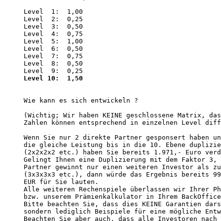
Level  1:  1,00

Level  2:  0,25

Level  3:  0,50

Level  4:  0,75

Level  5:  1,00

Level  6:  0,50

Level  7:  0,75

Level  8:  0,50

Level 10:  1,50
Wie kann es sich entwickeln ? 

(Wichtig; Wir haben KEINE geschlossene Matrix, das
Zahlen können entsprechend in einzelnen Level diff
Wenn Sie nur 2 direkte Partner gesponsert haben un
die gleiche Leistung bis in die 10. Ebene duplizie
(2x2x2x2 etc.) haben Sie bereits 1.971,- Euro verd
Gelingt Ihnen eine Duplizierung mit dem Faktor 3, 
Partner gewinnt nur einen weiteren Investor als zu
(3x3x3x3 etc.), dann würde das Ergebnis bereits 99
EUR für Sie lauten. 

Alle weiteren Rechenspiele überlassen wir Ihrer Ph
bzw. unserem Prämienkalkulator in Ihrem BackOffice
Bitte beachten Sie, dass dies KEINE Garantien dars
sondern lediglich Beispiele für eine mögliche Entw
Beachten Sie aber auch, dass alle Investoren nach 