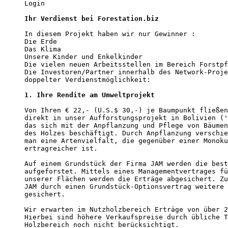
Login  

Ihr Verdienst bei Forestation.biz
In diesem Projekt haben wir nur Gewinner : 

Die Erde 

Das Klima 

Unsere Kinder und Enkelkinder 

Die vielen neuen Arbeitsstellen im Bereich Forstpf
Die Investoren/Partner innerhalb des Network-Proje
doppelter Verdienstmöglichkeit: 

1. Ihre Rendite am Umweltprojekt
Von Ihren € 22,- (U.S.$ 30,-) je Baumpunkt fließen
direkt in unser Aufforstungsprojekt in Bolivien ('
das sich mit der Anpflanzung und Pflege von Bäumen
des Holzes beschäftigt. Durch Anpflanzung verschie
man eine Artenvielfalt, die gegenüber einer Monoku
ertragreicher ist. 

Auf einem Grundstück der Firma JAM werden die best
aufgeforstet. Mittels eines Managementvertrages fü
unserer Flächen werden die Erträge abgesichert. Zu
JAM durch einen Grundstück-Optionsvertrag weitere 
gesichert.

Wir erwarten im Nutzholzbereich Erträge von über 2
Hierbei sind höhere Verkaufspreise durch übliche T
Holzbereich noch nicht berücksichtigt.
