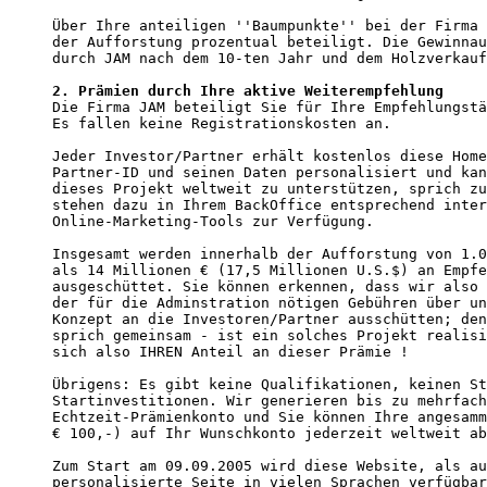
Über Ihre anteiligen ''Baumpunkte'' bei der Firma 
der Aufforstung prozentual beteiligt. Die Gewinnau
durch JAM nach dem 10-ten Jahr und dem Holzverkauf
2. Prämien durch Ihre aktive Weiterempfehlung
Die Firma JAM beteiligt Sie für Ihre Empfehlungstä
Es fallen keine Registrationskosten an.

Jeder Investor/Partner erhält kostenlos diese Home
Partner-ID und seinen Daten personalisiert und kan
dieses Projekt weltweit zu unterstützen, sprich zu
stehen dazu in Ihrem BackOffice entsprechend inter
Online-Marketing-Tools zur Verfügung. 

Insgesamt werden innerhalb der Aufforstung von 1.0
als 14 Millionen € (17,5 Millionen U.S.$) an Empfe
ausgeschüttet. Sie können erkennen, dass wir also 
der für die Adminstration nötigen Gebühren über un
Konzept an die Investoren/Partner ausschütten; den
sprich gemeinsam - ist ein solches Projekt realisi
sich also IHREN Anteil an dieser Prämie ! 

Übrigens: Es gibt keine Qualifikationen, keinen St
Startinvestitionen. Wir generieren bis zu mehrfach
Echtzeit-Prämienkonto und Sie können Ihre angesamm
€ 100,-) auf Ihr Wunschkonto jederzeit weltweit ab
Zum Start am 09.09.2005 wird diese Website, als au
personalisierte Seite in vielen Sprachen verfügbar