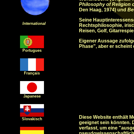
Philosophy of Religion o
Den Haag, 1974) und
Be
Seine Hauptinteressensg
International
Rechtsphilosophie, irisc
Reisen, Golf, Gitarrespi
Eigener Aussage zufolge 
Phase", aber er schein
Portugues
Français
Japanese
Diese Website enthält Me
Slovakisch
geeignet sein könnten.
verfasst, um eine "ausg
pseudowissenschaftlich