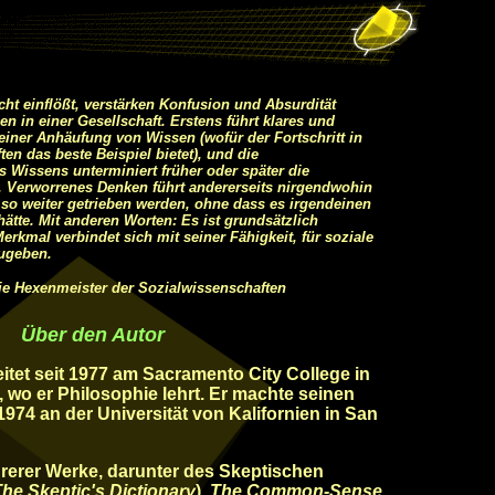
cht einflößt, verstärken Konfusion und Absurdität
n in einer Gesellschaft. Erstens führt klares und
einer Anhäufung von Wissen (wofür der Fortschritt in
en das beste Beispiel bietet), und die
Wissens unterminiert früher oder später die
g. Verworrenes Denken führt andererseits nirgendwohin
so weiter getrieben werden, ohne dass es irgendeinen
hätte. Mit anderen Worten: Es ist grundsätzlich
Merkmal verbindet sich mit seiner Fähigkeit, für soziale
ugeben.
Die Hexenmeister der Sozialwissenschaften
Über den Autor
itet seit 1977 am Sacramento City College in
 wo er Philosophie lehrt. Er machte seinen
974 an der Universität von Kalifornien in San
ehrerer Werke, darunter des Skeptischen
he Skeptic's Dictionary
),
The Common-Sense