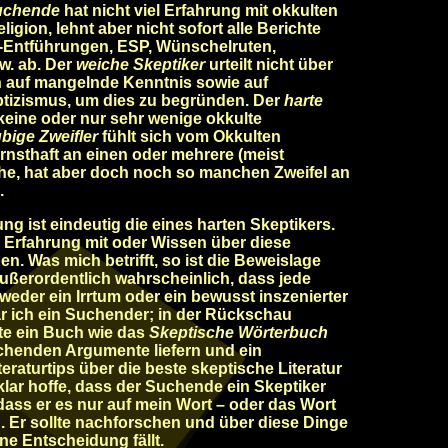
Suchende
hat nicht viel Erfahrung mit okkulten
igion, lehnt aber nicht sofort alle Berichte
Entführungen, ESP, Wünschelruten,
w. ab. Der
weiche Skeptiker
urteilt nicht über
h auf mangelnde Kenntnis sowie auf
tizismus, um dies zu begründen. Der
harte
keine oder nur sehr wenige okkulte
bige Zweifler
fühlt sich vom Okkulten
nsthaft an einen oder mehrere (meist
he, hat aber doch noch so manchen Zweifel an
.
g ist eindeutig die eines harten Skeptikers.
e Erfahrung mit oder Wissen über diese
. Was mich betrifft, so ist die Beweislage
außerordentlich wahrscheinlich, dass jede
eder ein Irrtum oder ein bewusst inszenierter
ar ich ein Suchender; in der Rückschau
tte ein Buch wie das
Skeptische Wörterbuch
chenden Argumente liefern und ein
raturtips über die beste skeptische Literatur
klar hoffe, dass der Suchende ein Skeptiker
, dass er es nur auf mein Wort – oder das Wort
d. Er sollte nachforschen und über diese Dinge
ne Entscheidung fällt.