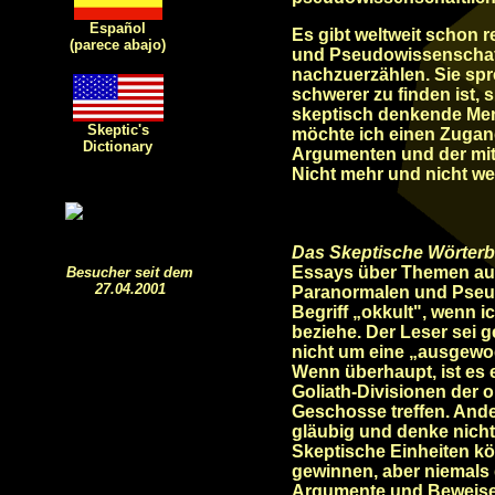
Español
Es gibt weltweit schon r
(parece abajo)
und Pseudowissenschaft
nachzuerzählen. Sie spre
schwerer zu finden ist,
skeptisch denkende Me
Skeptic's
möchte ich einen Zugang
Dictionary
Argumenten und der mit
Nicht mehr und nicht we
Das Skeptische Wörter
Essays über Themen aus
Besucher seit dem
27.04.2001
Paranormalen und Pseud
Begriff „okkult", wenn i
beziehe. Der Leser sei 
nicht um eine „ausgewo
Wenn überhaupt, ist es 
Goliath-Divisionen der ok
Geschosse treffen. Ander
gläubig und denke nicht
Skeptische Einheiten k
gewinnen, aber niemals 
Argumente und Beweise 