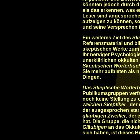
könnten jedoch durch d
als das erkennen, was er
Leser sind angesprochen
aufzeigen zu können, so 
und seine Versprechen i
Ein weiteres Ziel des
Sk
Referenzmaterial und b
skeptischen Werke zum j
Ihr nerviger Psychologie
unerklärlichen okkulte
Skeptischen Wörterbuc
Sie mehr aufbieten als 
Dingen.
Das Skeptische Wörter
Publikumsgruppen verf
noch keine Stellung zu
weichen Skeptiker
, der 
der ausgesprochen stark
gläubigen Zweifler
, der
hat. Die Gruppe, die nic
Gläubigen
an das Okkult
sich haben, ist dieses B