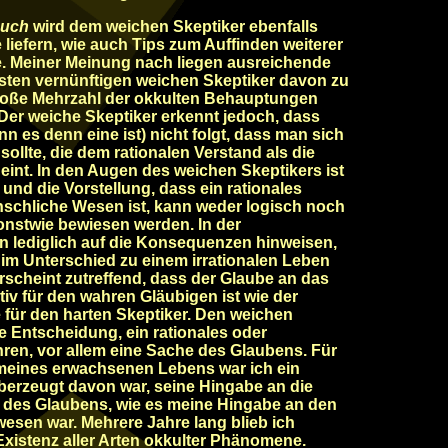
buch
wird dem weichen Skeptiker ebenfalls
iefern, wie auch Tips zum Auffinden weiterer
 Meiner Meinung nach liegen ausreichende
sten vernünftigen weichen Skeptiker davon zu
roße Mehrzahl der okkulten Behauptungen
. Der weiche Skeptiker erkennt jedoch, dass
n es denn eine ist) nicht folgt, dass man sich
ollte, die dem rationalen Verstand als die
eint. In den Augen des weichen Skeptikers ist
, und die Vorstellung, dass ein rationales
nschliche Wesen ist, kann weder logisch noch
onstwie bewiesen werden. In der
 lediglich auf die Konsequenzen hinweisen,
n im Unterschied zu einem irrationalen Leben
erscheint zutreffend, dass der Glaube an das
ktiv für den wahren Gläubigen ist wie der
 für den harten Skeptiker. Den weichen
ie Entscheidung, ein rationales oder
hren, vor allem eine Sache des Glaubens. Für
 meines erwachsenen Lebens war ich ein
überzeugt davon war, seine Hingabe an die
t des Glaubens, wie es meine Hingabe an den
esen war. Mehrere Jahre lang blieb ich
Existenz aller Arten okkulter Phänomene.