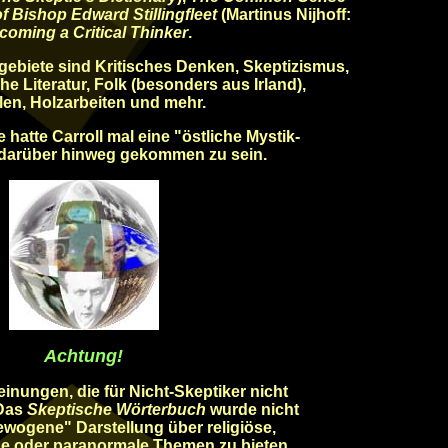
f Bishop Edward Stillingfleet
(Martinus Nijhoff:
coming a Critical Thinker
.
ebiete sind Kritisches Denken, Skeptizismus,
he Literatur, Folk (besonders aus Irland),
elen, Holzarbeiten und mehr.
hatte Carroll mal eine "östliche Mystik-
t darüber hinweg gekommen zu sein.
Achtung!
inungen, die für Nicht-Skeptiker nicht
 Das
Skeptische Wörterbuch
wurde nicht
ewogene" Darstellung über religiöse,
e oder paranormale Themen zu bieten.