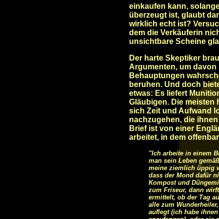
einkaufen kann, solange
überzeugt ist, glaubt d
wirklich echt ist? Versu
dem die Verkäuferin nic
unsichtbare Scheine gla
Der harte Skeptiker bra
Argumenten, um davon üb
Behauptungen wahrschei
beruhen. Und doch biet
etwas: Es liefert Munit
Gläubigen. Die meisten 
sich Zeit und Aufwand l
nachzugehen, die ihnen 
Brief ist von einer Engl
arbeitet, in dem offenba
"Ich arbeite in einem 
man sein Leben gemäß i
meine ziemlich üppig 
dass der Mond dafür ni
Kompost und Düngemitt
zum Friseur, dann wirf
ermittelt, ob der Tag 
alle zum Wunderheiler,
auflegt (ich habe ih