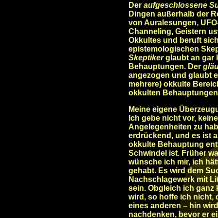
Der
aufgeschlossene 
Dingen außerhalb der Rel
von Auralesungen, UFO-
Channeling, Geistern us
Okkultes und beruft sic
epistemologischen Skep
Skeptiker
glaubt an gar 
Behauptungen. Der
gläu
angezogen und glaubt er
mehrere) okkulte Bereic
okkulten Behauptungen
Meine eigene Überzeugun
Ich gebe nicht vor, kein
Angelegenheiten zu haben
erdrückend, und es ist 
okkulte Behauptung entw
Schwindel ist. Früher w
wünsche ich mir, ich hä
gehabt. Es wird dem Su
Nachschlagewerk mit Lite
sein. Obgleich ich ganz 
wird, so hoffe ich nicht
eines anderen – hin wir
nachdenken, bevor er ei