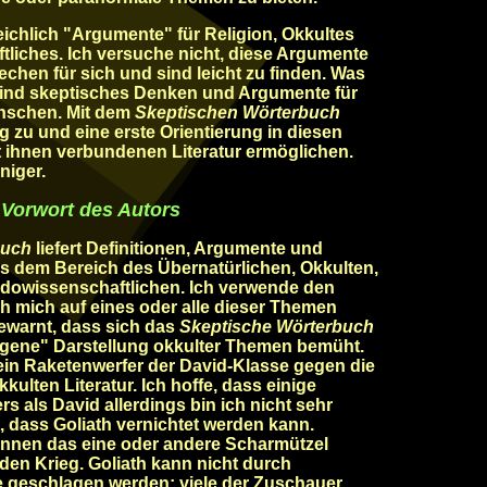
eichlich "Argumente" für Religion, Okkultes
liches. Ich versuche nicht, diese Argumente
chen für sich und sind leicht zu finden. Was
 sind skeptisches Denken und Argumente für
nschen. Mit dem
Skeptischen Wörterbuch
 zu und eine erste Orientierung in diesen
 ihnen verbundenen Literatur ermöglichen.
niger.
Vorwort des Autors
buch
liefert Definitionen, Argumente und
 dem Bereich des Übernatürlichen, Okkulten,
owissenschaftlichen. Ich verwende den
ch mich auf eines oder alle dieser Themen
gewarnt, dass sich das
Skeptische Wörterbuch
gene" Darstellung okkulter Themen bemüht.
ein Raketenwerfer der David-Klasse gegen die
kulten Literatur. Ich hoffe, dass einige
s als David allerdings bin ich nicht sehr
, dass Goliath vernichtet werden kann.
önnen das eine oder andere Scharmützel
den Krieg. Goliath kann nicht durch
geschlagen werden; viele der Zuschauer