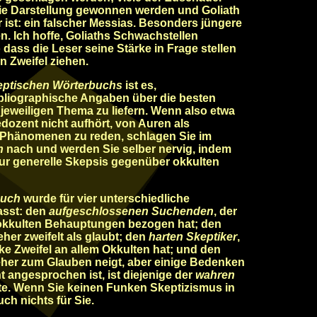
ie Darstellung gewonnen werden und Goliath
 ist: ein falscher Messias. Besonders jüngere
. Ich hoffe, Goliaths Schwachstellen
dass die Leser seine Stärke in Frage stellen
n Zweifel ziehen.
eptischen Wörterbuchs
ist es,
ibliographische Angaben über die besten
eweiligen Thema zu liefern. Wenn also etwa
dozent nicht aufhört, von Auren als
n Phänomenen zu reden, schlagen Sie im
h
nach und werden Sie selber nervig, indem
nur generelle Skepsis gegenüber okkulten
buch
wurde für vier unterschiedliche
asst: den
aufgeschlossenen Suchenden
, der
 okkulten Behauptungen bezogen hat; den
eher zweifelt als glaubt; den
harten Skeptiker
,
e Zweifel an allem Okkulten hat; und den
 eher zum Glauben neigt, aber einige Bedenken
ht angesprochen ist, ist diejenige der
wahren
e. Wenn Sie keinen Funken Skeptizismus in
uch nichts für Sie.