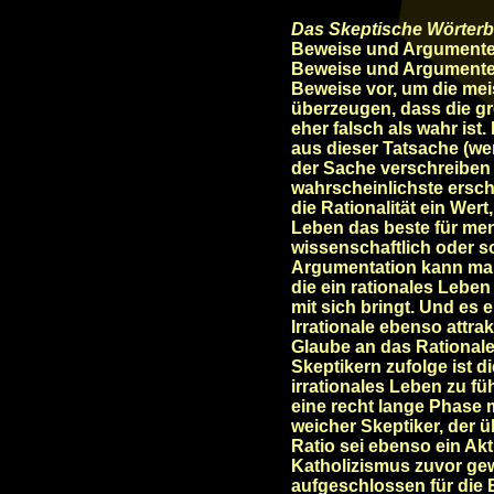
Das Skeptische Wörter
Beweise und Argumente l
Beweise und Argumente.
Beweise vor, um die mei
überzeugen, dass die g
eher falsch als wahr ist
aus dieser Tatsache (wen
der Sache verschreiben s
wahrscheinlichste ersch
die Rationalität ein Wert
Leben das beste für me
wissenschaftlich oder s
Argumentation kann man
die ein rationales Lebe
mit sich bringt. Und es 
Irrationale ebenso attra
Glaube an das Rationale
Skeptikern zufolge ist d
irrationales Leben zu fü
eine recht lange Phase
weicher Skeptiker, der 
Ratio sei ebenso ein Ak
Katholizismus zuvor gew
aufgeschlossen für die 