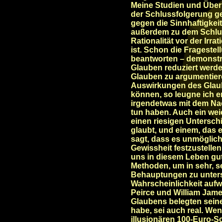
Meine Studien und Über
der Schlussfolgerung g
gegen die Sinnhaftigkeit
außerdem zu dem Schlu
Rationalität vor der Irr
ist. Schon die Frageste
beantworten – demonstrie
Glauben reduziert werd
Glauben zu argumentiere
Auswirkungen des Glaube
können, so leugne ich 
irgendetwas mit dem Na
tun haben. Auch ein we
einen riesigen Untersch
glaubt, und einem, das e
sagt, dass es unmöglich
Gewissheit festzustelle
uns in diesem Leben gute
Methoden, um in sehr, s
Behauptungen zu unters
Wahrscheinlichkeit aufwe
Peirce und William Jam
Glaubens belegten seine
habe, sei auch real. Wen
illusionären 100-Euro-S