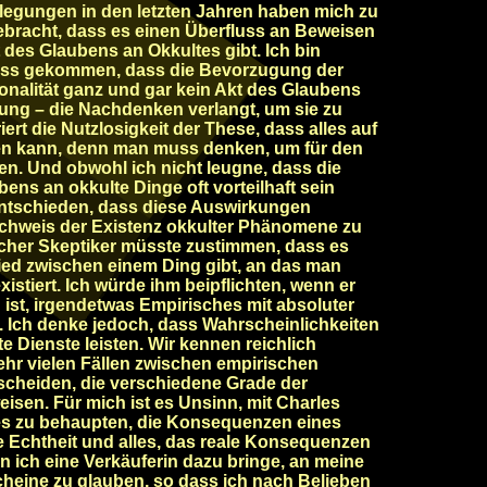
legungen in den letzten Jahren haben mich zu
ebracht, dass es einen Überfluss an Beweisen
 des Glaubens an Okkultes gibt. Ich bin
ss gekommen, dass die Bevorzugung der
ationalität ganz und gar kein Akt des Glaubens
llung – die Nachdenken verlangt, um sie zu
rt die Nutzlosigkeit der These, dass alles auf
en kann, denn man muss denken, um für den
n. Und obwohl ich nicht leugne, dass die
ns an okkulte Dinge oft vorteilhaft sein
entschieden, dass diese Auswirkungen
chweis der Existenz okkulter Phänomene zu
icher Skeptiker müsste zustimmen, dass es
ied zwischen einem Ding gibt, an das man
xistiert. Ich würde ihm beipflichten, wenn er
 ist, irgendetwas Empirisches mit absoluter
n. Ich denke jedoch, dass Wahrscheinlichkeiten
 Dienste leisten. Wir kennen reichlich
ehr vielen Fällen zwischen empirischen
cheiden, die verschiedene Grade der
isen. Für mich ist es Unsinn, mit Charles
es zu behaupten, die Konsequenzen eines
 Echtheit und alles, das reale Konsequenzen
n ich eine Verkäuferin dazu bringe, an meine
cheine zu glauben, so dass ich nach Belieben