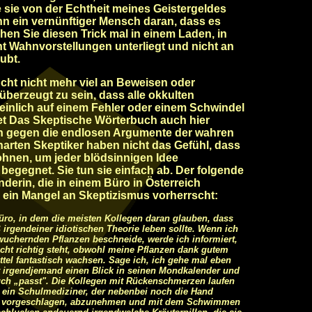
 sie von der Echtheit meines Geistergeldes
ann ein vernünftiger Mensch daran, dass es
chen Sie diesen Trick mal in einem Laden, in
ht Wahnvorstellungen unterliegt und nicht an
ubt.
ucht nicht mehr viel an Beweisen oder
erzeugt zu sein, dass alle okkulten
nlich auf einem Fehler oder einem Schwindel
et Das Skeptische Wörterbuch auch hier
ion gegen die endlosen Argumente der wahren
harten Skeptiker haben nicht das Gefühl, dass
ohnen, um jeder blödsinnigen Idee
begegnet. Sie tun sie einfach ab. Der folgende
änderin, die in einem Büro in Österreich
r ein Mangel an Skeptizismus vorherrscht:
Büro, in dem die meisten Kollegen daran glauben, dass
rgendeiner idiotischen Theorie leben sollte. Wenn ich
wuchernden Pflanzen beschneide, werde ich informiert,
cht richtig steht, obwohl meine Pflanzen dank gutem
el fantastisch wachsen. Sage ich, ich gehe mal eben
t irgendjemand einen Blick in seinen Mondkalender und
auch „passt". Die Kollegen mit Rückenschmerzen laufen
 ein Schulmediziner, der nebenbei noch die Hand
nen vorgeschlagen, abzunehmen und mit dem Schwimmen