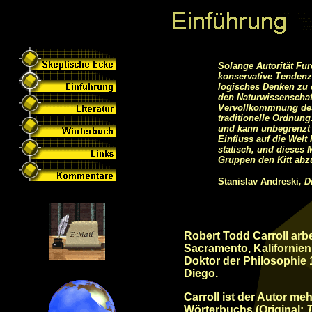
Solange Autorität Fur
konservative Tendenze
logisches Denken zu 
den Naturwissenschaft
Vervollkommnung des 
traditionelle Ordnun
und kann unbegrenzt 
Einfluss auf die Welt 
statisch, und dieses 
Gruppen den Kitt abz
Stanislav Andreski
, 
Robert Todd Carroll arbe
Sacramento, Kalifornien,
Doktor der Philosophie 1
Diego.
Carroll ist der Autor m
Wörterbuchs (Original:
T