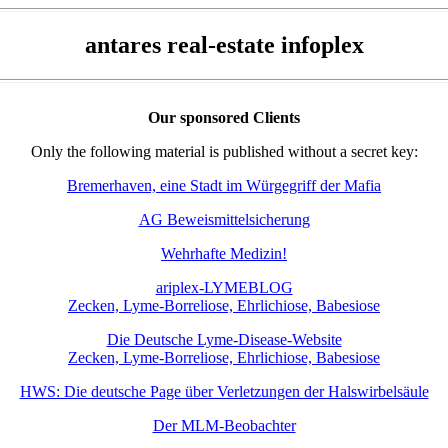
antares real-estate infoplex
Our sponsored Clients
Only the following material is published without a secret key:
Bremerhaven, eine Stadt im Würgegriff der Mafia
AG Beweismittelsicherung
Wehrhafte Medizin!
ariplex-LYMEBLOG
Zecken, Lyme-Borreliose, Ehrlichiose, Babesiose
Die Deutsche Lyme-Disease-Website
Zecken, Lyme-Borreliose, Ehrlichiose, Babesiose
HWS: Die deutsche Page über Verletzungen der Halswirbelsäule
Der MLM-Beobachter