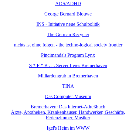
ADS/ADHD
George Bernard Blouwe
INS - Initiative neue Schulpolitik
The German Recycler
nichts ist ohne folgen - the techno-logical society frontier
Pincimanda's Program Lynx
S * F * B . . . Server freies Bremerhaven
Milliardengrab in Bremerhaven
TINA
Das Computer-Museum
Bremerhaven: Das Internet-Adreßbuch
Ärzte, Apotheken, Krankenhäuser, Handwerker, Geschäfte,
Ferienzimmer, Musiker
Igel's Heim im WWW