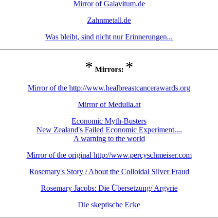
Mirror of Galavitum.de
Zahnmetall.de
Was bleibt, sind nicht nur Erinnerungen...
*
*
Mirrors:
Mirror of the http://www.healbreastcancerawards.org
Mirror of Medulla.at
Economic Myth-Busters
New Zealand's Failed Economic Experiment....
A warning to the world
Mirror of the original http://www.percyschmeiser.com
Rosemary's Story / About the Colloidal Silver Fraud
Rosemary Jacobs: Die Übersetzung/ Argyrie
Die skeptische Ecke