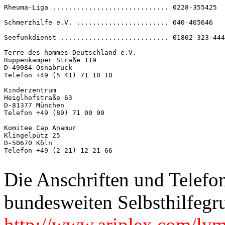
Rheuma-Liga ............................. 0228-355425

Schmerzhilfe e.V. ....................... 040-465646   
Seefunkdienst ........................... 01802-323-444

Terre des hommes Deutschland e.V.

Ruppenkamper Straße 119 

D-49084 Osnabrück 

Telefon +49 (5 41) 71 10 10 

Kinderzentrum

Heiglhofstraße 63 

D-81377 München 

Telefon +49 (89) 71 00 90 

Komitee Cap Anamur

Klingelpütz 25 

D-50670 Köln 

Telefon +49 (2 21) 12 21 66 

Die Anschriften und Telef
bundesweiten Selbsthilfegr
http://www.ariplex.com/ly