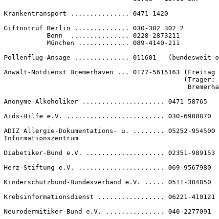
Krankentransport ............... 0471-1420 

Giftnotruf Berlin .............. 030-302 302 2

           Bonn  ............... 0228-2873211

           München ............. 089-4140-211

Pollenflug-Ansage .............. 011601   (bundesweit o
Anwalt-Notdienst Bremerhaven ... 0177-5615163 (Freitag 
                                              (Träger: 
                                               Bremerha
Anonyme Alkoholiker ..................... 0471-58765

Aids-Hilfe e.V. ......................... 030-6900870

ADIZ Allergie-Dokumentations- u. ........ 05252-954500

Informationszentrum 

Diabetiker-Bund e.V. .................... 02351-989153

Herz-Stiftung e.V. ...................... 069-9567980

Kinderschutzbund-Bundesverband e.V. ..... 0511-304850

Krebsinformationsdienst ................. 06221-410121

Neurodermitiker-Bund e.V. ............... 040-2277091
