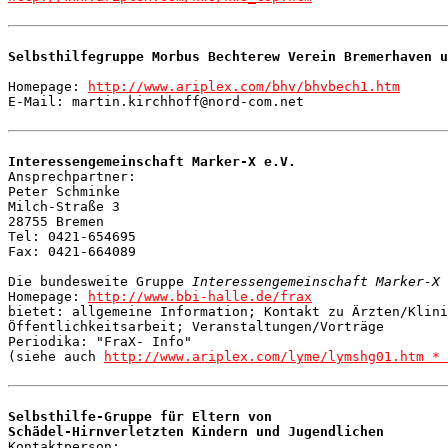
Selbsthilfegruppe Morbus Bechterew Verein Bremerhaven u
Homepage: 
http://www.ariplex.com/bhv/bhvbech1.htm
E-Mail: martin.kirchhoff@nord-com.net

Interessengemeinschaft Marker-X e.V.

Ansprechpartner: 

Peter Schminke

Milch-Straße 3

28755 Bremen

Tel: 0421-654695

Fax: 0421-664089

Die bundesweite Gruppe 
Interessengemeinschaft Marker-X 
Homepage: 
http://www.bbi-halle.de/frax
bietet: allgemeine Information; Kontakt zu Ärzten/Klini
Öffentlichkeitsarbeit; Veranstaltungen/Vorträge

Periodika: "FraX- Info"

(siehe auch 
http://www.ariplex.com/lyme/lymshg01.htm * 
Selbsthilfe-Gruppe für Eltern von 

Schädel-Hirnverletzten Kindern und Jugendlichen

Kontaktperson: 
