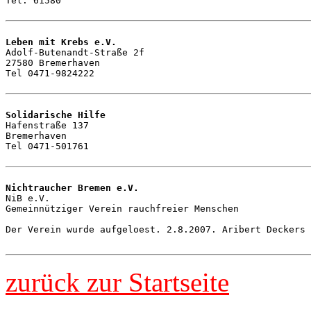
Tel: 61580

Leben mit Krebs e.V.

Adolf-Butenandt-Straße 2f

27580 Bremerhaven

Tel 0471-9824222 

Solidarische Hilfe

Hafenstraße 137

Bremerhaven

Tel 0471-501761

Nichtraucher Bremen e.V.

NiB e.V. 

Gemeinnütziger Verein rauchfreier Menschen

Der Verein wurde aufgeloest. 2.8.2007. Aribert Deckers

zurück zur Startseite