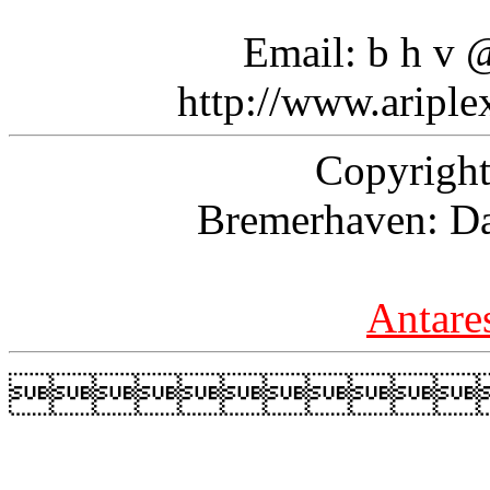
Email: b h v @ 
http://www.aripl
Copyright
Bremerhaven: Da
Antare
