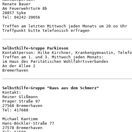
Renate Bauer

Am Feuerwehrturm 8b

28857 Syke 

Tel: 04242-39056

Treffen am letzten Mittwoch jeden Monats um 20.oo Uhr

Treffpunkt bitte telefonisch erfragen 

Selbsthilfe-Gruppe Parkinson

Kontaktperson: Hilke Kirchner, Krankengymnastin, Telefo
Treffen am 1. und 3. Mittwoch jeden Monats:

im Haus des Paritätischen Wohlfahrtsverbandes

An der Allee 2

Bremerhaven

Selbsthilfe-Gruppe "Raus aus dem Schmerz"

Kontakt: 

Reiner Glißmann

Prager Straße 97 

27568 Bremerhaven

Tel: 417688

Michael Kantimm

Hans-Böckler-Straße 77

27578 Bremerhaven 
