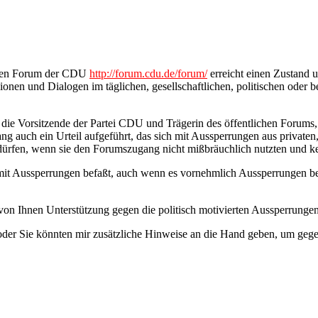
ichen Forum der CDU
http://forum.cdu.de/forum/
erreicht einen Zustand 
nen und Dialogen im täglichen, gesellschaftlichen, politischen oder 
, die Vorsitzende der Partei CDU und Trägerin des öffentlichen Forum
g auch ein Urteil aufgeführt, das sich mit Aussperrungen aus private
ürfen, wenn sie den Forumszugang nicht mißbräuchlich nutzten und kein
t mit Aussperrungen befaßt, auch wenn es vornehmlich Aussperrungen be
 von Ihnen Unterstützung gegen die politisch motivierten Aussperrung
r, oder Sie könnten mir zusätzliche Hinweise an die Hand geben, um ge