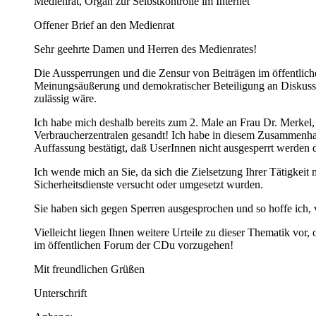
Medienrat, Organ zur Selbstkontrolle im Internet
Offener Brief an den Medienrat
Sehr geehrte Damen und Herren des Medienrates!
Die Aussperrungen und die Zensur von Beiträgen im öffentl
Meinungsäußerung und demokratischer Beteiligung an Diskussio
zulässig wäre.
Ich habe mich deshalb bereits zum 2. Male an Frau Dr. Merkel
Verbraucherzentralen gesandt! Ich habe in diesem Zusammenhan
Auffassung bestätigt, daß UserInnen nicht ausgesperrt werden d
Ich wende mich an Sie, da sich die Zielsetzung Ihrer Tätigkei
Sicherheitsdienste versucht oder umgesetzt wurden.
Sie haben sich gegen Sperren ausgesprochen und so hoffe ich,
Vielleicht liegen Ihnen weitere Urteile zu dieser Thematik vo
im öffentlichen Forum der CDu vorzugehen!
Mit freundlichen Grüßen
Unterschrift