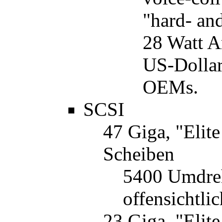
"hard- and
28 Watt Ar
US-Dollar
OEMs.
SCSI
47 Giga, "Elit
Scheiben
5400 Umdre
offensichtl
23 Giga, "Elite