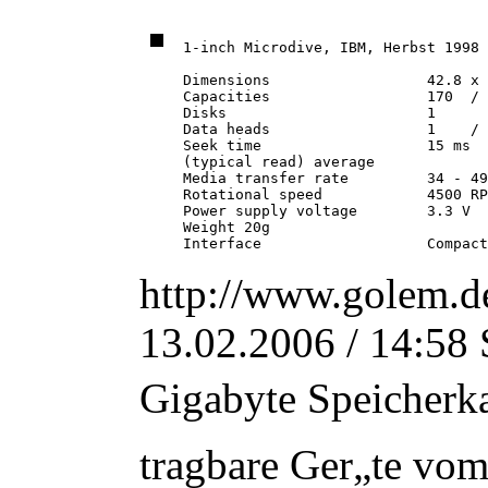
1-inch Microdive, IBM, Herbst 1998

Dimensions                  42.8 x 
Capacities                  170  / 
Disks                       1

Data heads                  1    / 
Seek time                   15 ms  
(typical read) average 

Media transfer rate         34 - 49
Rotational speed            4500 RP
Power supply voltage        3.3 V

Weight 20g

http://www.golem.d
13.02.2006 / 14:58 S
Gigabyte Speicherkap
tragbare Ger„te vo