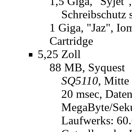
1,5 Giga, "Syjet"
Schreibschutz 
1 Giga, "Jaz", Io
Cartridge
5,25 Zoll
88 MB, Syquest
SQ5110
, Mitte
20 msec, Daten
MegaByte/Seku
Laufwerks: 60