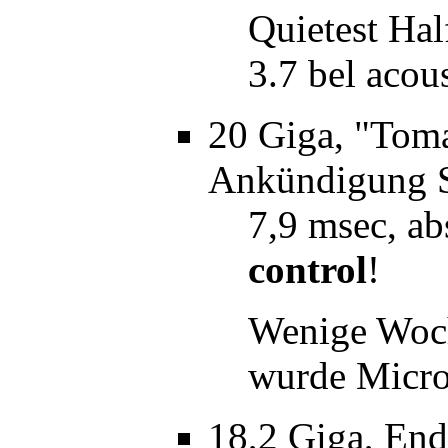
Quietest Hal
3.7 bel acous
20 Giga, "Tom
Ankündigung 
7,9 msec, ab
control
!
Wenige Woch
wurde Microp
18,2 Giga, End