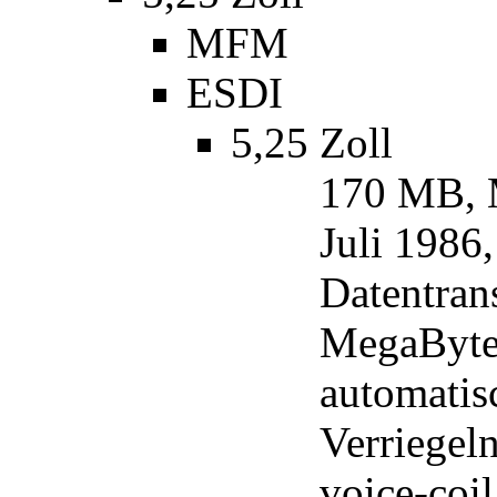
MFM
ESDI
5,25 Zoll
170 MB, 
Juli 1986
Datentrans
MegaByte/
automatis
Verriegel
voice-coil