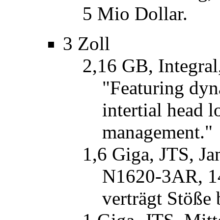
5 Mio Dollar.
3 Zoll
2,16 GB, Integra
"Featuring dyn
intertial head 
management."
1,6 Giga, JTS, J
N1620-3AR, 14
verträgt Stöße 