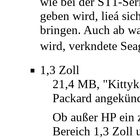
wie bei der ST1-Ser
geben wird, lieá sic
bringen. Auch ab wan
wird, verkndete Sea
1,3 Zoll
21,4 MB, "Kittyk
Packard angekünd
Ob außer HP ein z
Bereich 1,3 Zoll 