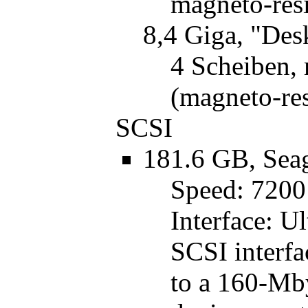
magneto-resi
8,4 Giga, "Des
4 Scheiben,
(magneto-res
SCSI
181.6 GB, Sea
Speed: 7200 
Interface: U
SCSI interfac
to a 160-Mby