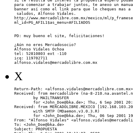
Si te resulta de interés la propuesta espero podam
para comenzar a trabajar juntos, te anexo un manua
banner así como el link para que lo cheques mas a 
 saludos, Alfonso Vidales.

http://www.mercadolibre.com.mx/mexico/ml/p_framese
ml_id=PG_AFIL1$as_menu=AFILIADOS

PD: muy bueno el site, felicitaciones!

¿Aún no eres Mercadosocio?

Alfonso Vidales Ochoa

tel: 52810803 ext -110

icq: 119702711

alfonso.vidales@mercadolibre.com.mx
X
Return-Path: <alfonso.vidales@mercadolibre.com.mx>

Received: from mercadolibre (na-8-210.na.avantel.n
	by MAILTRANSFER

	for <John_Doe@bka.de>; Thu, 6 Sep 2001 20:22:39 -0700

Received: from MERCADOLIBRE.MEXICO [192.168.103.20
	with SMTP (MDaemon.v3.0.3.R)

	for <John_Doe@bka.de>; Thu, 06 Sep 2001 19:02:27 -0500

From: "Alfonso Vidales" <alfonso.vidales@mercadoli
To: <John_Doe@bka.de>

Subject: PROPUESTA
