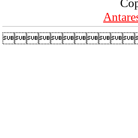
Cop
Antare
