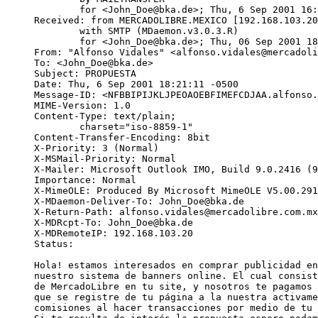
	for <John_Doe@bka.de>; Thu, 6 Sep 2001 16:29:56 -0700

Received: from MERCADOLIBRE.MEXICO [192.168.103.20
	with SMTP (MDaemon.v3.0.3.R)

	for <John_Doe@bka.de>; Thu, 06 Sep 2001 18:12:29 -0500

From: "Alfonso Vidales" <alfonso.vidales@mercadoli
To: <John_Doe@bka.de>

Subject: PROPUESTA

Date: Thu, 6 Sep 2001 18:21:11 -0500

Message-ID: <NFBBIPIJKLJPEOAOEBFIMEFCDJAA.alfonso.
MIME-Version: 1.0

Content-Type: text/plain;

	charset="iso-8859-1"

Content-Transfer-Encoding: 8bit

X-Priority: 3 (Normal)

X-MSMail-Priority: Normal

X-Mailer: Microsoft Outlook IMO, Build 9.0.2416 (9
Importance: Normal

X-MimeOLE: Produced By Microsoft MimeOLE V5.00.291
X-MDaemon-Deliver-To: John_Doe@bka.de

X-Return-Path: alfonso.vidales@mercadolibre.com.mx

X-MDRcpt-To: John_Doe@bka.de

X-MDRemoteIP: 192.168.103.20

Status:   

Hola! estamos interesados en comprar publicidad en
nuestro sistema de banners online. El cual consist
de MercadoLibre en tu site, y nosotros te pagamos 
que se registre de tu página a la nuestra activame
comisiones al hacer transacciones por medio de tu 