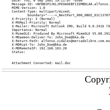
Date: Thu, 6 Sep 2001 19:11:07 -0500

Message-ID: <NFBBIPIJKLJPEOAOEBFIIEMBDLAA.alfonso.
MIME-Version: 1.0

Content-Type: multipart/mixed;

	boundary="----=_NextPart_000_0BEE_01C13707.AEAF3020"

X-Priority: 3 (Normal)

X-MSMail-Priority: Normal

X-Mailer: Microsoft Outlook IMO, Build 9.0.2416 (9
Importance: Normal

X-MimeOLE: Produced By Microsoft MimeOLE V5.00.291
X-MDaemon-Deliver-To: John_Doe@bka.de

X-Return-Path: alfonso.vidales@mercadolibre.com.mx

X-MDRcpt-To: John_Doe@bka.de

X-MDRemoteIP: 192.168.103.20

Status:   

Attachment Converted: mail.doc
Copyr