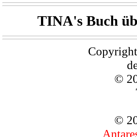
TINA's Buch ü
Copyright
d
© 20
© 20
Antare