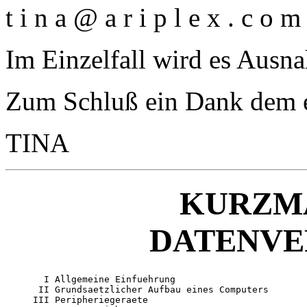
t i n a @ a r i p l e x . c o m
Im Einzelfall wird es Aus
Zum Schluß ein Dank dem e
TINA
KURZM
DATENVE
       I Allgemeine Einfuehrung

      II Grundsaetzlicher Aufbau eines Computers

     III Peripheriegeraete
