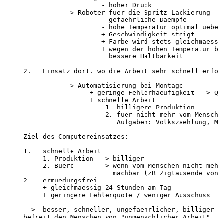
                         - hoher Druck

               --> Roboter fuer die Spritz-Lackierung

                         - gefaehrliche Daempfe

                         - hohe Temperatur optimal uebe
                         + Geschwindigkeit steigt

                         + Farbe wird stets gleichmaess
                         + wegen der hohen Temperatur b
                           bessere Haltbarkeit

     2.   Einsatz dort, wo die Arbeit sehr schnell erfo
               --> Automatisierung bei Montage

                      + geringe Fehlerhaeufigkeit --> Q
                      + schnelle Arbeit

                          1. billigere Produktion

                          2. fuer nicht mehr vom Mensch
                             Aufgaben: Volkszaehlung, M
     Ziel des Computereinsatzes:    

     1.   schnelle Arbeit

          1. Produktion --> billiger

          2. Buero      --> wenn vom Menschen nicht meh
                            machbar (zB Zigtausende von
     2.   ermuedungsfrei

          + gleichmaessig 24 Stunden am Tag 

          + geringere Fehlerquote / weniger Ausschuss

     -->  besser, schneller, ungefaehrlicher, billiger
