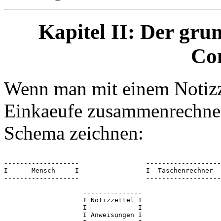
Kapitel II: Der gru
Co
Wenn man mit einem Notizze
Einkaeufe zusammenrechnen 
Schema zeichnen:
-------------------                 -------------------
I      Mensch     I                 I  Taschenrechner  
-------------------                 -------------------
                    ---------------

                    I Notizzettel I

                    I             I

                    I Anweisungen I
