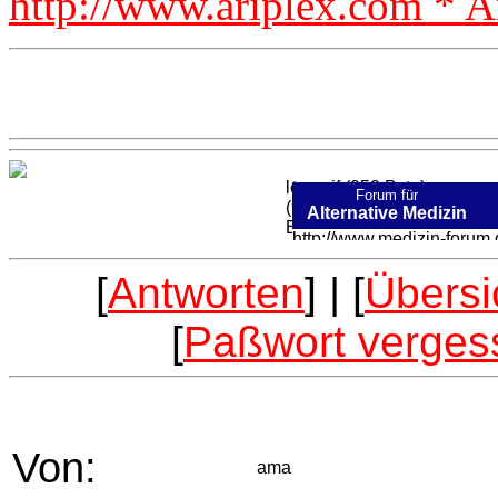
http://www.ariplex.com * A
Forum für
Alternative Medizin
[
Antworten
] | [
Übersi
[
Paßwort verges
Von:
ama