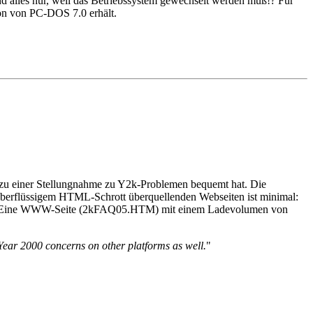
 alles nur, weil das Betriebssystem gewechselt werden muß!? Für
on von PC-DOS 7.0 erhält.
 zu einer Stellungnahme zu Y2k-Problemen bequemt hat. Die
berflüssigem HTML-Schrott überquellenden Webseiten ist minimal:
kt: Eine WWW-Seite (2kFAQ05.HTM) mit einem Ladevolumen von
Year 2000 concerns on other platforms as well.
"