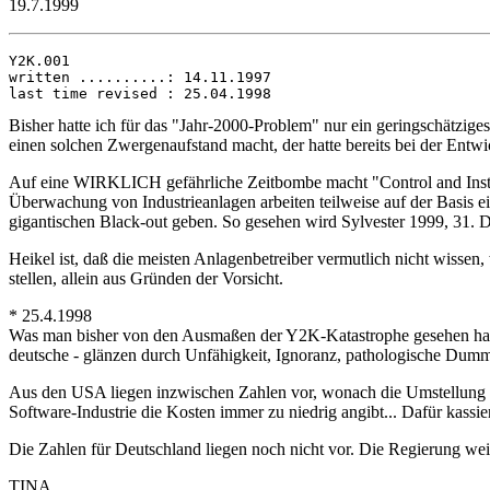
19.7.1999
Y2K.001

written ..........: 14.11.1997

Bisher hatte ich für das "Jahr-2000-Problem" nur ein geringschätzi
einen solchen Zwergenaufstand macht, der hatte bereits bei der Entwi
Auf eine WIRKLICH gefährliche Zeitbombe macht "Control and Instr
Überwachung von Industrieanlagen arbeiten teilweise auf der Basis e
gigantischen Black-out geben. So gesehen wird Sylvester 1999, 31. D
Heikel ist, daß die meisten Anlagenbetreiber vermutlich nicht wisse
stellen, allein aus Gründen der Vorsicht.
* 25.4.1998
Was man bisher von den Ausmaßen der Y2K-Katastrophe gesehen hatte, 
deutsche - glänzen durch Unfähigkeit, Ignoranz, pathologische Dummh
Aus den USA liegen inzwischen Zahlen vor, wonach die Umstellung de
Software-Industrie die Kosten immer zu niedrig angibt... Dafür kassiert
Die Zahlen für Deutschland liegen noch nicht vor. Die Regierung weig
TINA