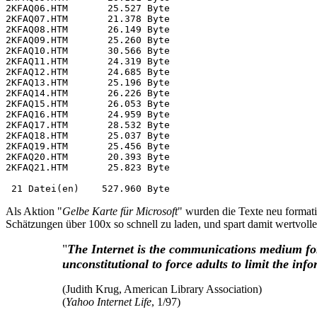
2KFAQ06.HTM       25.527 Byte 

2KFAQ07.HTM       21.378 Byte 

2KFAQ08.HTM       26.149 Byte 

2KFAQ09.HTM       25.260 Byte 

2KFAQ10.HTM       30.566 Byte 

2KFAQ11.HTM       24.319 Byte 

2KFAQ12.HTM       24.685 Byte 

2KFAQ13.HTM       25.196 Byte 

2KFAQ14.HTM       26.226 Byte 

2KFAQ15.HTM       26.053 Byte 

2KFAQ16.HTM       24.959 Byte 

2KFAQ17.HTM       28.532 Byte 

2KFAQ18.HTM       25.037 Byte 

2KFAQ19.HTM       25.456 Byte 

2KFAQ20.HTM       20.393 Byte 

2KFAQ21.HTM       25.823 Byte 

Als Aktion "
Gelbe Karte für Microsoft
" wurden die Texte neu formatie
Schätzungen über 100x so schnell zu laden, und spart damit wertvolle
"
The Internet is the communications medium for 
unconstitutional to force adults to limit the info
(Judith Krug, American Library Association)
(
Yahoo Internet Life
, 1/97)