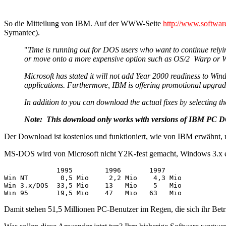
So die Mitteilung von IBM. Auf der WWW-Seite
http://www.softwar
Symantec).
"
Time is running out for DOS users who want to continue relyin
or move onto a more expensive option such as OS/2 Warp or 
Microsoft has stated it will not add Year 2000 readiness to W
applications. Furthermore, IBM is offering promotional upgrade
In addition to you can download the actual fixes by selecting t
Note: This download only works with versions of IBM PC 
Der Download ist kostenlos und funktioniert, wie von IBM erwähnt
MS-DOS wird von Microsoft nicht Y2K-fest gemacht, Windows 3.x eben
             1995        1996       1997 

Win NT        0,5 Mio     2,2 Mio    4,3 Mio 

Win 3.x/DOS  33,5 Mio    13   Mio    5   Mio 

Damit stehen 51,5 Millionen PC-Benutzer im Regen, die sich ihr Betr