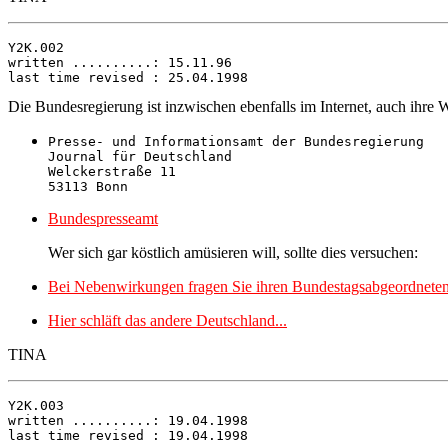
Y2K.002

written ..........: 15.11.96

Die Bundesregierung ist inzwischen ebenfalls im Internet, auch ihre W
Presse- und Informationsamt der Bundesregierung 

Journal für Deutschland

Welckerstraße 11

Bundespresseamt
Wer sich gar köstlich amüsieren will, sollte dies versuchen:
Bei Nebenwirkungen fragen Sie ihren Bundestagsabgeordneten
Hier schläft das andere Deutschland...
TINA
Y2K.003

written ..........: 19.04.1998
