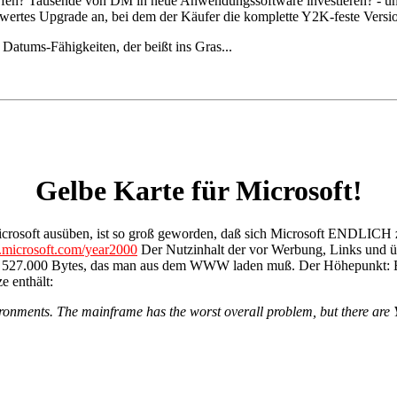
erfen? Tausende von DM in neue Anwendungssoftware investieren? - und
wertes Upgrade an, bei dem der Käufer die komplette Y2K-feste Versi
Datums-Fähigkeiten, der beißt ins Gras...
Gelbe Karte für Microsoft!
Microsoft ausüben, ist so groß geworden, daß sich Microsoft ENDLICH
icrosoft.com/year2000
Der Nutzinhalt der vor Werbung, Links und ü
 von 527.000 Bytes, das man aus dem WWW laden muß. Der Höhepun
e enthält:
ronments. The mainframe has the worst overall problem, but there are 