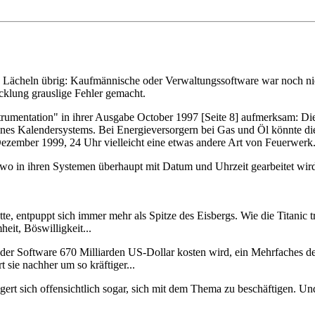
ges Lächeln übrig: Kaufmännische oder Verwaltungssoftware war noch n
cklung grauslige Fehler gemacht.
umentation" in ihrer Ausgabe October 1997 [Seite 8] aufmerksam: Di
ines Kalendersystems. Bei Energieversorgern bei Gas und Öl könnte die
ezember 1999, 24 Uhr vielleicht eine etwas andere Art von Feuerwerk.
n, wo in ihren Systemen überhaupt mit Datum und Uhrzeit gearbeitet wir
entpuppt sich immer mehr als Spitze des Eisbergs. Wie die Titanic tre
eit, Böswilligkeit...
r Software 670 Milliarden US-Dollar kosten wird, ein Mehrfaches des
 sie nachher um so kräftiger...
ert sich offensichtlich sogar, sich mit dem Thema zu beschäftigen. Und