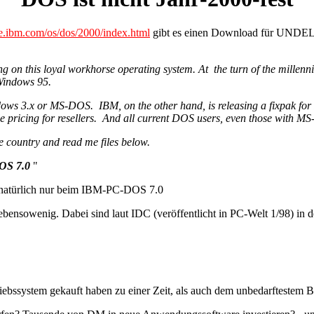
e.ibm.com/os/dos/2000/index.html
gibt es einen Download für UNDEL
g on this loyal workhorse operating system. At the turn of the millen
Windows 95.
indows 3.x or MS-DOS. IBM, on the other hand, is releasing a fixpak f
 pricing for resellers. And all current DOS users, even those with MS
he country and read me files below.
DOS 7.0
"
, natürlich nur beim IBM-PC-DOS 7.0
sowenig. Dabei sind laut IDC (veröffentlicht in PC-Welt 1/98) in de
iebssystem gekauft haben zu einer Zeit, als auch dem unbedarftestem B