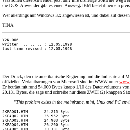
Was sollen diese Anwender jetzt tun? Ihre bisherige Software wegw
die DOS-Anwender gibt es einen Ausweg: IBM bietet ihnen ein preis
Wer allerdings auf Windows 3.x angewiesen ist, und dabei auf dessen 
TINA
Y2K.006

written ..........: 12.05.1998

Der Druck, den die amerikanische Regierung und die Industrie auf 
offiziellen Verlautbarungen von Microsoft sind im WWW unter
www.m
Er beträgt mit rund 54.000 Bytes knapp 1/10 des Datenvolumens
20.131 Bytes, die sage und schreibe nur diese ZWEI (2) knappen Sätz
"
This problem exists in the mainframe, mini, Unix and PC envi
2KFAQ01.HTM       24.215 Byte 

2KFAQ02.HTM       26.952 Byte 

2KFAQ03.HTM       24.903 Byte 

2KFAQ04.HTM       26.200 Byte 

2KFAQ05.HTM       20.131 Byte 
