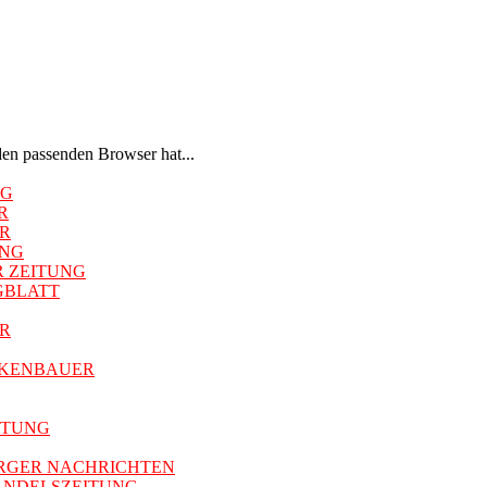
den passenden Browser hat...
NG
ER
ER
UNG
NER ZEITUNG
TAGBLATT
ER
RÜCKENBAUER
ZEITUNG
FREIBURGER NACHRICHTEN
 * HANDELSZEITUNG