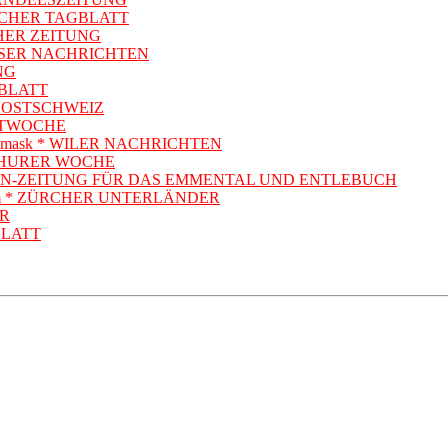
ÜLACHER TAGBLATT
ÜRCHER ZEITUNG
FHAUSER NACHRICHTEN
UNG
AGBLATT
E SÜDOSTSCHWEIZ
 WELTWOCHE
l?func=mask * WILER NACHRICHTEN
TERTHURER WOCHE
 * WOCHEN-ZEITUNG FÜR DAS EMMENTAL UND ENTLEBUCH
dex.htm * ZÜRCHER UNTERLÄNDER
ER
GBLATT