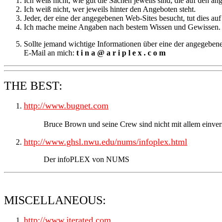
Ich weiß nicht, wie gut die Sachen jeweils sind, die auf den an
Ich weiß nicht, wer jeweils hinter den Angeboten steht.
Jeder, der eine der angegebenen Web-Sites besucht, tut dies au
Ich mache meine Angaben nach bestem Wissen und Gewissen. Ich
Sollte jemand wichtige Informationen über eine der angegebenen
E-Mail an mich:
t i n a @ a r i p l e x . c o m
THE BEST:
http://www.bugnet.com
Bruce Brown und seine Crew sind nicht mit allem einversta
http://www.ghsl.nwu.edu/nums/infoplex.html
Der infoPLEX von NUMS
MISCELLANEOUS:
http://www.iterated.com