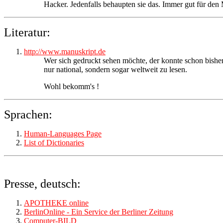
Hacker. Jedenfalls behaupten sie das. Immer gut für den 
Literatur:
http://www.manuskript.de
Wer sich gedruckt sehen möchte, der konnte schon bisher 
nur national, sondern sogar weltweit zu lesen.
Wohl bekomm's !
Sprachen:
Human-Languages Page
List of Dictionaries
Presse, deutsch:
APOTHEKE online
BerlinOnline - Ein Service der Berliner Zeitung
Computer-BILD