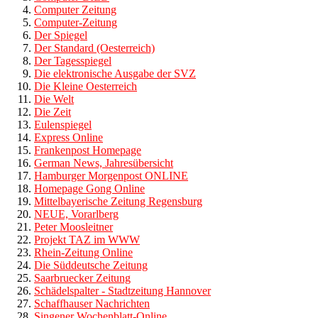
Computer Zeitung
Computer-Zeitung
Der Spiegel
Der Standard (Oesterreich)
Der Tagesspiegel
Die elektronische Ausgabe der SVZ
Die Kleine Oesterreich
Die Welt
Die Zeit
Eulenspiegel
Express Online
Frankenpost Homepage
German News, Jahresübersicht
Hamburger Morgenpost ONLINE
Homepage Gong Online
Mittelbayerische Zeitung Regensburg
NEUE, Vorarlberg
Peter Moosleitner
Projekt TAZ im WWW
Rhein-Zeitung Online
Die Süddeutsche Zeitung
Saarbruecker Zeitung
Schädelspalter - Stadtzeitung Hannover
Schaffhauser Nachrichten
Singener Wochenblatt-Online