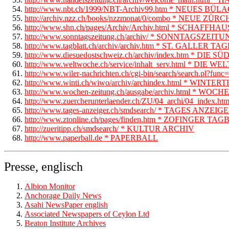
http://www.nbt.ch/1999/NBT-Archiv99.htm * NEUES B
http://archiv.nzz.ch/books/nzzmonat/0/combo * NEUE Z
http://www.shn.ch/pages/Archiv/Archiv.html * SCHAF
http://www.sonntagszeitung.ch/archiv/ * SONNTAGSZEIT
http://www.tagblatt.ch/archiv/archiv.htm * ST. GALLER T
http://www.diesuedostschweiz.ch/archiv/index.htm * DI
http://www.weltwoche.ch/service/inhalt_serv.html * DIE
http://www.wiler-nachrichten.ch/cgi-bin/search/search.p
http://www.winti.ch/wiwo/archiv/archindex.html * WIN
http://www.wochen-zeitung.ch/ausgabe/archiv.html
http://www.zuercherunterlaender.ch/ZU/04_archi/04_in
http://www.tages-anzeiger.ch/smdsearch/ * TAGES ANZEIG
http://www.ztonline.ch/pages/finden.htm * ZOFINGER TA
http://zueritipp.ch/smdsearch/ * KULTUR ARCHIV
http://www.paperball.de * PAPERBALL
Presse, englisch
Albion Monitor
Anchorage Daily News
Asahi NewsPaper english
Associated Newspapers of Ceylon Ltd
Beaton Institute Archives