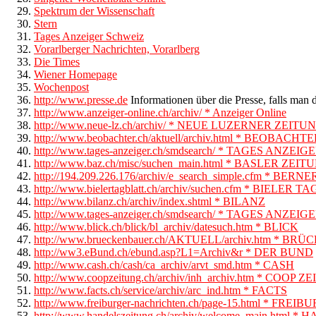
Spektrum der Wissenschaft
Stern
Tages Anzeiger Schweiz
Vorarlberger Nachrichten, Vorarlberg
Die Times
Wiener Homepage
Wochenpost
http://www.presse.de
Informationen über die Presse, falls man 
http://www.anzeiger-online.ch/archiv/ * Anzeiger Online
http://www.neue-lz.ch/archiv/ * NEUE LUZERNER ZEITU
http://www.beobachter.ch/aktuell/archiv.html * BEOBACHT
http://www.tages-anzeiger.ch/smdsearch/ * TAGES ANZEIG
http://www.baz.ch/misc/suchen_main.html * BASLER ZEIT
http://194.209.226.176/archiv/e_search_simple.cfm * BER
http://www.bielertagblatt.ch/archiv/suchen.cfm * BIELER 
http://www.bilanz.ch/archiv/index.shtml * BILANZ
http://www.tages-anzeiger.ch/smdsearch/ * TAGES ANZEIG
http://www.blick.ch/blick/bl_archiv/datesuch.htm * BLICK
http://www.brueckenbauer.ch/AKTUELL/archiv.htm * B
http://ww3.eBund.ch/ebund.asp?L1=Archiv&r * DER BUND
http://www.cash.ch/cash/ca_archiv/arvt_smd.htm * CASH
http://www.coopzeitung.ch/archiv/inh_archiv.htm * COOP 
http://www.facts.ch/service/archiv/arc_ind.htm * FACTS
http://www.freiburger-nachrichten.ch/page-15.html * 
http://www.handelszeitung.ch/archiv/welcome_main.html