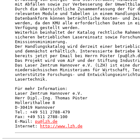
mit Abfällen sowie zur Verbesserung der Umweltbila
Durch die übersichtliche Zusammenfassung der für d
relevanten Module und Tabellen in einem Handlungsk
Datenbankform können beträchtliche Kosten- und Zei
werden, da den KMU alle erforderlichen Daten in ei
Verfügung gestellt werden. 

Weiterhin beinhaltet der Katalog rechtliche Rahmen
sicheren betrieblichen Lasereinsatz sowie Forschun
Emissionsminimierung.

Der Handlungskatalog wird derzeit einer betrieblic
und demnächst erhältlich. Interessierte Betriebe k
bereits jetzt per Email bei Herrn Püster (pu@lzh.d
Das Projekt wird vom AiF und der Stiftung Industri
Das Laser Zentrum Hannover e.V. (LZH) ist eine dur
niedersächsischen Ministeriums für Wirtschaft, Tec
unterstützte Forschungs- und Entwicklungseinrichtu
Lasertechnik.

Für mehr Information:

Laser Zentrum Hannover e.V.

Herr Dipl.-Ing. Thomas Püster

Hollerithallee 8

D-30419 Hannover

Tel.: +49 511 2788-479

Fax: +49 511 2788-100

E-Mail: 
pu@lzh.de
Internet: 
http://www.lzh.de