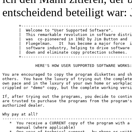
entscheidend beteiligt war:
       +-----------------------------------------------
       |  Welcome to "User Supported Software".        
       |  This remarkable revolution in software distri
       |  was  co-pioneered in 1982 by Jim Button and  
       |  Fluegelman.   It  has become a major force  i
       |  software industry, helping to drive software 
       |  down and eliminate copy protection schemes.  
       +-----------------------------------------------
              HERE'S HOW USER SUPPORTED SOFTWARE WORKS:

You are encouraged to copy the program diskettes and sh
others.  You have the luxury of trying out the complete
own pace and in the luxury of your own home or workplac
crippled or "demo" copy, but the complete working versi
If, after trying out the programs, you decide to contin
are trusted to purchase the programs from the program's
authorized dealer.

Why pay at all?

-------------------------------------------------------
   *  You receive a CURRENT copy of the program with a 
      manual (where applicable)

   *  One year of technical support - by phone or writt