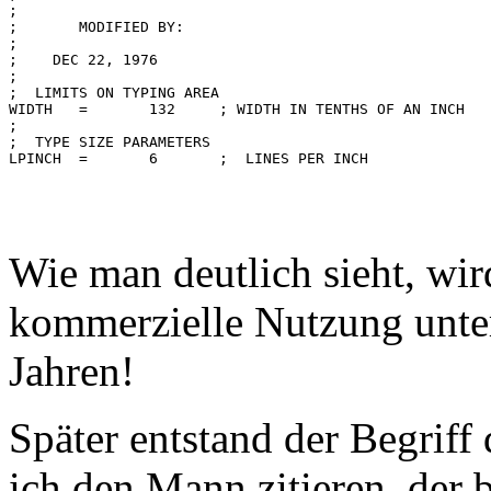
;

;	MODIFIED BY:

;

;    DEC 22, 1976

;

;  LIMITS ON TYPING AREA

WIDTH	=	132	; WIDTH IN TENTHS OF AN INCH

;

;  TYPE SIZE PARAMETERS

Wie man deutlich sieht, wir
kommerzielle Nutzung unter
Jahren!
Später entstand der Begriff
ich den Mann zitieren, der 