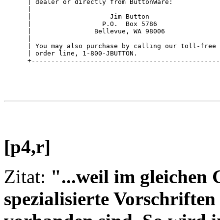
      | dealer or directly from ButtonWare:            
      |                                                
      |                    Jim Button                  
      |                  P.O.  Box 5786                
      |                Bellevue, WA 98006              
      |                                                
      | You may also purchase by calling our toll-free 
      | order line, 1-800-JBUTTON.                     
[p4,r]
Zitat:
"...weil im gleichen
spezialisierte Vorschriften