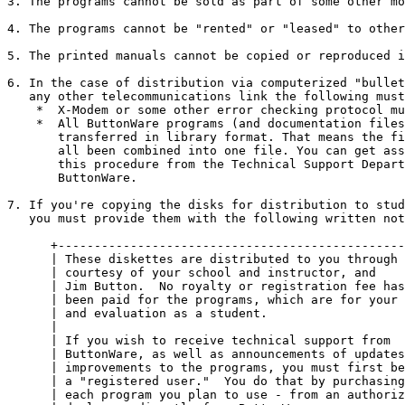
3. The programs cannot be sold as part of some other mo
4. The programs cannot be "rented" or "leased" to other
5. The printed manuals cannot be copied or reproduced i
6. In the case of distribution via computerized "bullet
   any other telecommunications link the following must
    *  X-Modem or some other error checking protocol mu
    *  All ButtonWare programs (and documentation files
       transferred in library format. That means the fi
       all been combined into one file. You can get ass
       this procedure from the Technical Support Depart
       ButtonWare.

7. If you're copying the disks for distribution to stud
   you must provide them with the following written not
      +------------------------------------------------
      | These diskettes are distributed to you through 
      | courtesy of your school and instructor, and    
      | Jim Button.  No royalty or registration fee has
      | been paid for the programs, which are for your 
      | and evaluation as a student.                   
      |                                                
      | If you wish to receive technical support from  
      | ButtonWare, as well as announcements of updates
      | improvements to the programs, you must first be
      | a "registered user."  You do that by purchasing
      | each program you plan to use - from an authoriz