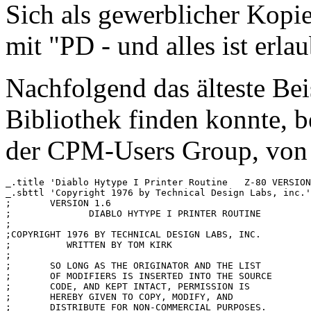
Sich als gewerblicher Kopie
mit "PD - und alles ist erla
Nachfolgend das älteste Bei
Bibliothek finden konnte, be
der CPM-Users Group, von
_.title 'Diablo Hytype I Printer Routine   Z-80 VERSION
_.sbttl 'Copyright 1976 by Technical Design Labs, inc.'

;	VERSION 1.6

;	       DIABLO HYTYPE I PRINTER ROUTINE		

;

;COPYRIGHT 1976 BY TECHNICAL DESIGN LABS, INC.

;	   WRITTEN BY TOM KIRK		

;

;	SO LONG AS THE ORIGINATOR AND THE LIST

;	OF MODIFIERS IS INSERTED INTO THE SOURCE

;	CODE, AND KEPT INTACT, PERMISSION IS

;	HEREBY GIVEN TO COPY, MODIFY, AND

;	DISTRIBUTE FOR NON-COMMERCIAL PURPOSES.
