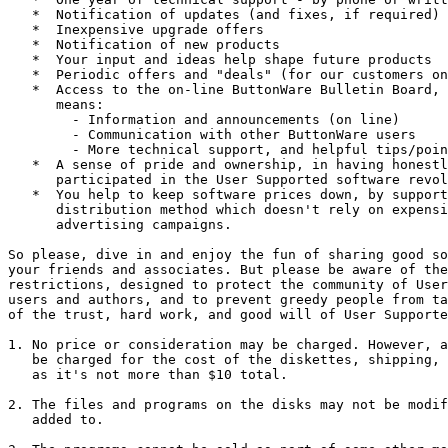
   *  Notification of updates (and fixes, if required)

   *  Inexpensive upgrade offers

   *  Notification of new products

   *  Your input and ideas help shape future products

   *  Periodic offers and "deals" (for our customers on
   *  Access to the on-line ButtonWare Bulletin Board, 
      means:

        - Information and announcements (on line)

        - Communication with other ButtonWare users

        - More technical support, and helpful tips/poin
   *  A sense of pride and ownership, in having honestl
      participated in the User Supported software revol
   *  You help to keep software prices down, by support
      distribution method which doesn't rely on expensi
      advertising campaigns.

So please, dive in and enjoy the fun of sharing good so
your friends and associates. But please be aware of the
restrictions, designed to protect the community of User
users and authors, and to prevent greedy people from ta
of the trust, hard work, and good will of User Supporte
1. No price or consideration may be charged. However, a
   be charged for the cost of the diskettes, shipping, 
   as it's not more than $10 total.

2. The files and programs on the disks may not be modif
   added to.
