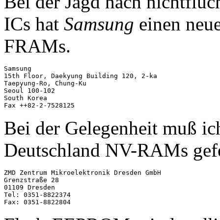
Bei der Jagd nach nichtflüc
ICs hat
Samsung
einen neue
FRAMs.
Samsung

15th Floor, Daekyung Building 120, 2-ka

Taepyung-Ro, Chung-Ku

Seoul 100-102

South Korea

Bei der Gelegenheit muß ich
Deutschland NV-RAMs gefe
ZMD Zentrum Mikroelektronik Dresden GmbH

Grenzstraße 28

01109 Dresden 

Tel: 0351-8822374
