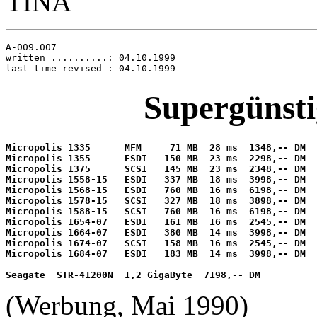
TINA
A-009.007

written ..........: 04.10.1999

Supergünsti
Micropolis 1335      MFM     71 MB  28 ms  1348,-- DM 

Micropolis 1355      ESDI   150 MB  23 ms  2298,-- DM 

Micropolis 1375      SCSI   145 MB  23 ms  2348,-- DM 

Micropolis 1558-15   ESDI   337 MB  18 ms  3998,-- DM 

Micropolis 1568-15   ESDI   760 MB  16 ms  6198,-- DM 

Micropolis 1578-15   SCSI   327 MB  18 ms  3898,-- DM 

Micropolis 1588-15   SCSI   760 MB  16 ms  6198,-- DM 

Micropolis 1654-07   ESDI   161 MB  16 ms  2545,-- DM 

Micropolis 1664-07   ESDI   380 MB  14 ms  3998,-- DM 

Micropolis 1674-07   SCSI   158 MB  16 ms  2545,-- DM 

Micropolis 1684-07   ESDI   183 MB  14 ms  3998,-- DM 

Seagate  STR-41200N  1,2 GigaByte  7198,-- DM
(Werbung, Mai 1990)