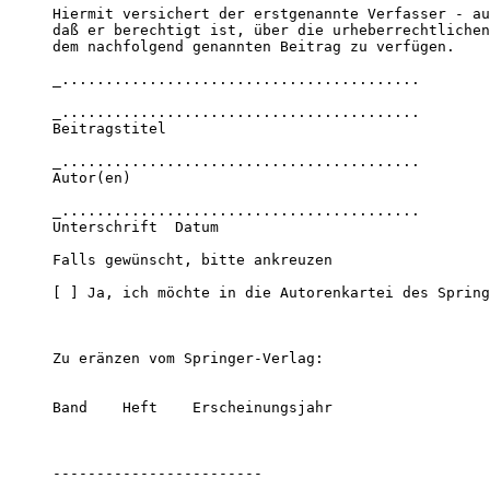
Hiermit versichert der erstgenannte Verfasser - au
daß er berechtigt ist, über die urheberrechtlichen
dem nachfolgend genannten Beitrag zu verfügen. 

_.........................................

_.........................................

Beitragstitel

_.........................................

Autor(en)

_.........................................

Unterschrift  Datum 

Falls gewünscht, bitte ankreuzen

[ ] Ja, ich möchte in die Autorenkartei des Spring
Zu eränzen vom Springer-Verlag:

Band    Heft    Erscheinungsjahr
