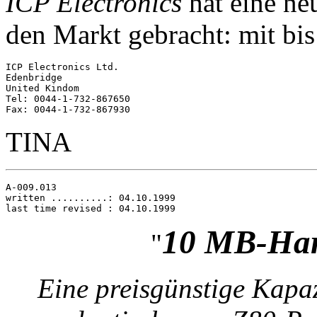
ICP Electronics
hat eine n
den Markt gebracht: mit bi
ICP Electronics Ltd. 

Edenbridge

United Kindom 

Tel: 0044-1-732-867650

TINA
A-009.013

written ..........: 04.10.1999

10 MB-Har
"
Eine preisgünstige Kapaz