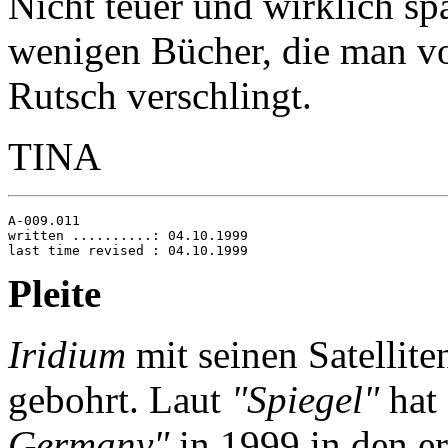
Nicht teuer und wirklich sp
wenigen Bücher, die man vo
Rutsch verschlingt.
TINA
A-009.011

written ..........: 04.10.1999

Pleite
Iridium
mit seinen Satellite
gebohrt. Laut
"Spiegel"
hat
Germany"
in 1999 in den e