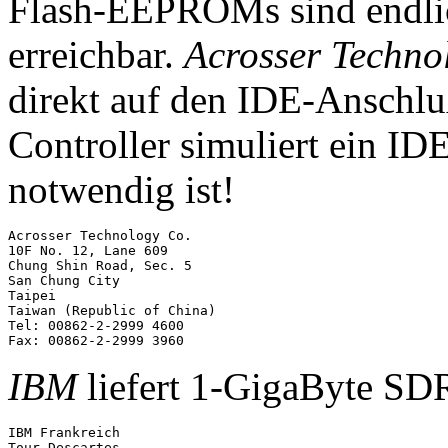
Flash-EEPROMs sind endli
erreichbar.
Acrosser Techno
direkt auf den IDE-Anschlu
Controller simuliert ein ID
notwendig ist!
Acrosser Technology Co. 

10F No. 12, Lane 609

Chung Shin Road, Sec. 5 

San Chung City

Taipei

Taiwan (Republic of China) 

Tel: 00862-2-2999 4600

IBM
liefert 1-GigaByte 
IBM Frankreich

Tour Descartes
