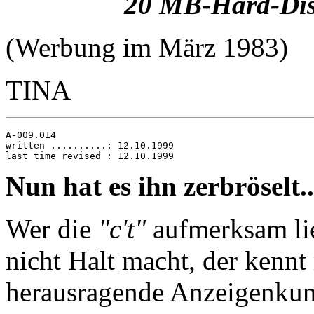
20 MB-Hard-Dis
(Werbung im März 1983)
TINA
A-009.014

written ..........: 12.10.1999

Nun hat es ihn zerbröselt..
Wer die
"c't"
aufmerksam lie
nicht Halt macht, der kennt
herausragende Anzeigenku