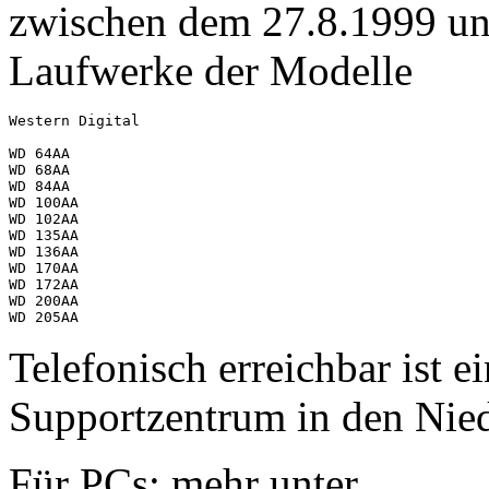
zwischen dem 27.8.1999 un
Laufwerke der Modelle
Western Digital

WD 64AA

WD 68AA

WD 84AA

WD 100AA

WD 102AA

WD 135AA

WD 136AA

WD 170AA

WD 172AA

WD 200AA

Telefonisch erreichbar ist e
Supportzentrum in den Nie
Für PCs: mehr unter