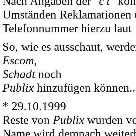
Nach Angaben der
"c't"
kön
Umständen Reklamationen
Telefonnummer hierzu laut
So, wie es ausschaut, werde
Escom
,
Schadt
noch
Publix
hinzufügen können..
* 29.10.1999
Reste von
Publix
wurden v
Name wird demnach weiterbe