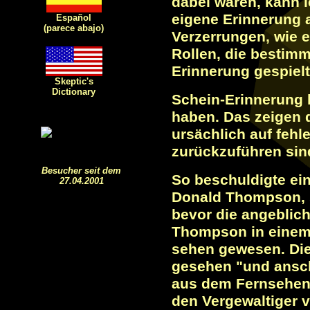
dabei waren, kann l
eigene Erinnerung a
Español
(parece abajo)
Verzerrungen, wie 
Rollen, die bestim
Erinnerung gespielt
Skeptic's
Dictionary
Schein-Erinnerung
haben. Das zeigen d
ursächlich auf fehl
zurückzuführen sin
Besucher seit dem
So beschuldigte ei
27.04.2001
Donald Thompson, s
bevor die angeblich
Thompson in einem 
sehen gewesen. Die
gesehen "und ansch
aus dem Fernsehen 
den Vergewaltiger v