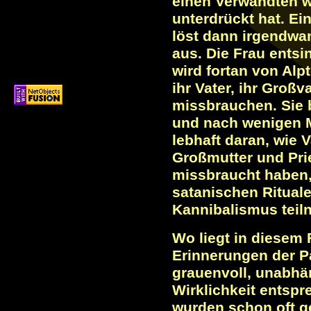
einen Verwandten w
unterdrückt hat. Ei
löst dann irgendwan
aus. Die Frau ents
wird fortan von Al
ihr Vater, ihr Großv
missbrauchen. Sie 
und nach wenigen M
lebhaft daran, wie V
Großmutter und Prie
missbraucht haben,
satanischen Ritua
Kannibalismus teil
Wo liegt in diesem 
Erinnerungen der Pa
grauenvoll, unabhä
Wirklichkeit entspr
wurden schon oft g