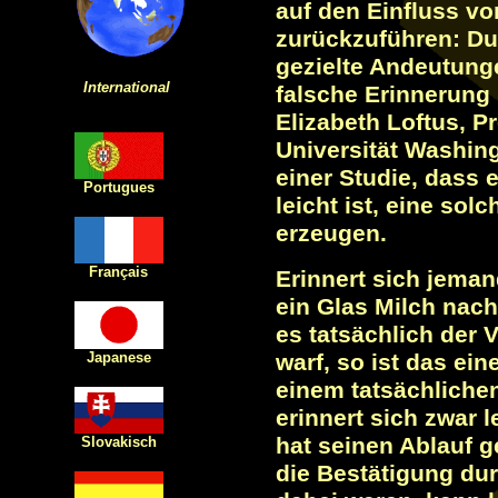
auf den Einfluss v
zurückzuführen: Du
gezielte Andeutunge
International
falsche Erinnerung 
Elizabeth Loftus, P
Universität Washing
einer Studie, dass 
Portugues
leicht ist, eine sol
erzeugen.
Français
Erinnert sich jeman
ein Glas Milch nac
es tatsächlich der 
Japanese
warf, so ist das ein
einem tatsächlichen
erinnert sich zwar
hat seinen Ablauf 
Slovakisch
die Bestätigung dur