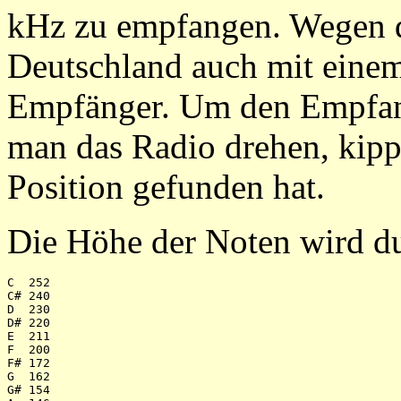
kHz zu empfangen. Wegen de
Deutschland auch mit einem
Empfänger. Um den Empfan
man das Radio drehen, kippe
Position gefunden hat.
Die Höhe der Noten wird d
C  252

C# 240

D  230

D# 220

E  211

F  200

F# 172

G  162

G# 154
