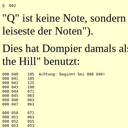
"Q" ist keine Note, sondern
leiseste der Noten").
Dies hat Dompier damals als
the Hill" benutzt:
000 040    105  Achtung: beginnt bei 000 040!

000 041    105

000 042    125

000 043    100

000 044    071

000 045    063

000 046    063

000 047    063

000 050    071

000 051    063

000 052    055

000 053    053
