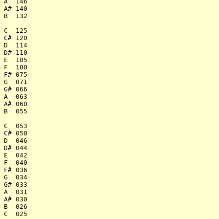
A  146

A# 140

B  132

C  125

C# 120

D  114

D# 110

E  105

F  100

F# 075

G  071

G# 066

A  063

A# 060

B  055

C  053

C# 050

D  046

D# 044

E  042

F  040

F# 036

G  034

G# 033

A  031

A# 030

B  026

C  025
