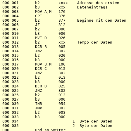
000 001       b2        xxxx    Adresse des ersten 

000 002       b3        xxx     Dateneintrags 

000 003       MOV A,M   176

000 004       CPI       376

000 005       b2        377     Beginne mit den Daten

000 006       JZ        312

000 007       b2        000

000 010       b3        000

000 011       MVI D     026

000 012       b2        xxx     Tempo der Daten

000 013       DCR B     005

000 014       JNZ       302

000 015       b2        020

000 016       b3        000

000 017       MOV B,M   106

000 020       DCR C     015

000 021       JNZ       302 

000 022       b2        013

000 023       b3        000

000 024       DCR D     025

000 025       JNZ       302

000 026       b2        013

000 027       b3        000

000 030       INR L     054

000 031       JMP       303

000 032       b2        003

000 033       b3        000

000 034                       1. Byte der Daten

000 035                       2. Byte der Daten

000           und so weiter
