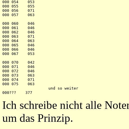
000 054    053

000 055    055

000 056    071

000 057    063

000 060    046

000 061    046

000 062    046

000 063    071

000 064    063

000 065    046

000 066    046

000 067    053

000 070    042

000 071    046

000 072    046

000 073    063

000 074    071

000 075    063

                    und so weiter

Ich schreibe nicht alle Note
um das Prinzip.