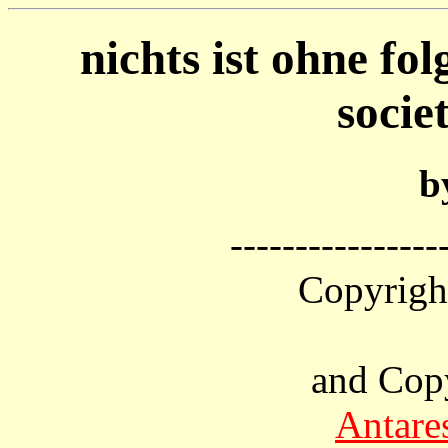
nichts ist ohne fol
socie
b
----------------
Copyrigh
and Cop
Antare