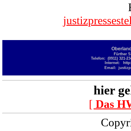
justizpressest
Oberlan
Fürther S
Telefon: (0911) 321-2
Internet:
http
Email: justizp
hier ge
[
Das H
Copyr